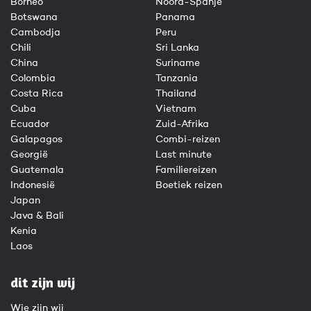
Borneo
Noord-Spanje
Botswana
Panama
Cambodja
Peru
Chili
Sri Lanka
China
Suriname
Colombia
Tanzania
Costa Rica
Thailand
Cuba
Vietnam
Ecuador
Zuid-Afrika
Galapagos
Combi-reizen
Georgië
Last minute
Guatemala
Familiereizen
Indonesië
Boetiek reizen
Japan
Java & Bali
Kenia
Laos
dit zijn wij
Wie zijn wij