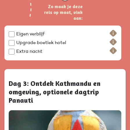
Zo maak je deze
reis op maat, vink
aan:
Eigen verblijf
Upgrade boetiek hotel
Extra nacht
Dag 3: Ontdek Kathmandu en
omgeving, optionele dagtrip
Panauti