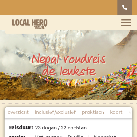
Nepal rondreis
de leukste
overzicht
inclusief/exclusief
praktisch
kaart
vlu
reisduur:
23 dagen / 22 nachten
route: