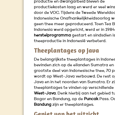
productie en dwangarbeid bleven de
productiekosten laag en werd er veel wi
door de VOC. Tijdens de Tweede Wereldoo
Indonesische Onafhankelijkheidsoorlog we
geen thee meer geproduceerd. Toen Tea 
Indonesia werd opgericht, werd er in 1984
herstelprogramma
gestart en sindsdien i
theeproductie in Indonesië verbeterd.
Theeplantages op Java
De belangrijkste theeplantages in Indone
bevinden zich op de eilanden Sumatra en
grootste deel van Indonesische thee, 70 p
wordt op West-Java verbouwd. De rest o
Java en in het noorden van Sumatra. Er zi
theeplantages te vinden op verschillende
West-Java
. Denk hierbij aan het gebied t
Bogor en Bandung, op de
Puncak
Pass. O
Bandung
zijn er theeplantages.
Geniet van het uitzicht