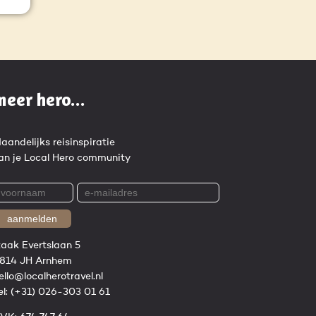
meer hero...
aandelijks reisinspiratie
an je Local Hero community
aanmelden
zaak Evertslaan 5
814 JH Arnhem
ello@localherotravel.nl
el:
(+31) 026-303 01 61