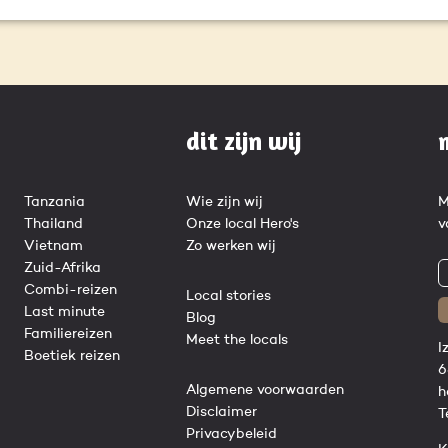
dit zijn wij
Tanzania
Wie zijn wij
M
Thailand
Onze local Hero's
v
Vietnam
Zo werken wij
Zuid-Afrika
Combi-reizen
Local stories
Last minute
Blog
Familiereizen
Meet the locals
I
Boetiek reizen
6
Algemene voorwaarden
h
Disclaimer
T
Privacybeleid