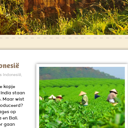
onesië
s Indonesië,
se kopje
India staan
e. Maar wist
produceerd?
ages op
 en Bali.
er gaan