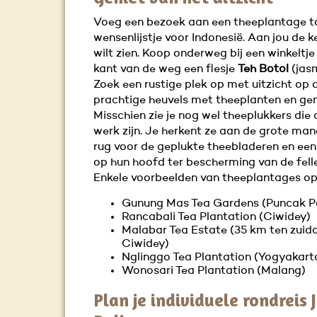
Voeg een bezoek aan een theeplantage t
wensenlijstje voor Indonesië. Aan jou de k
wilt zien. Koop onderweg bij een winkeltj
kant van de weg een flesje
Teh Botol
(jasm
Zoek een rustige plek op met uitzicht op 
prachtige heuvels met theeplanten en gen
Misschien zie je nog wel theeplukkers die
werk zijn. Je herkent ze aan de grote ma
rug voor de geplukte theebladeren en ee
op hun hoofd ter bescherming van de felle
Enkele voorbeelden van theeplantages op
Gunung Mas Tea Gardens (Puncak P
Rancabali Tea Plantation (Ciwidey)
Malabar Tea Estate (35 km ten zuid
Ciwidey)
Nglinggo Tea Plantation (Yogyakart
Wonosari Tea Plantation (Malang)
Plan je individuele rondreis 