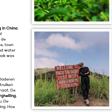
 in China
.
l
 de
e, toen
end water
maak was
laderen
truiken
imaat. De
rghelling
,
u. De
ing. Hoe