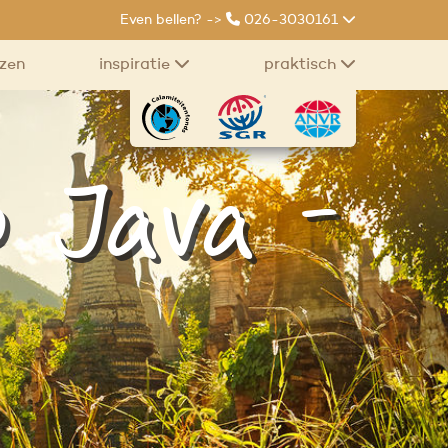
Even bellen? ->
026-3030161
izen
inspiratie
praktisch
 Java -