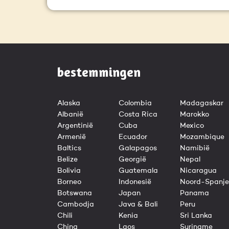
bestemmingen
Alaska
Colombia
Madagaskar
Albanië
Costa Rica
Marokko
Argentinië
Cuba
Mexico
Armenië
Ecuador
Mozambique
Baltics
Galapagos
Namibië
Belize
Georgië
Nepal
Bolivia
Guatemala
Nicaragua
Borneo
Indonesië
Noord-Spanje
Botswana
Japan
Panama
Cambodja
Java & Bali
Peru
Chili
Kenia
Sri Lanka
China
Laos
Suriname