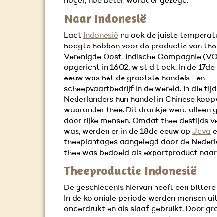
hoger, hoe beter, wordt er gezegd.
Naar Indonesië
Laat
Indonesië
nu ook de juiste temperat
hoogte hebben voor de productie van the
Verenigde Oost-Indische Compagnie (VO
opgericht in 1602, wist dit ook. In de 17de
eeuw was het de grootste handels- en
scheepvaartbedrijf in de wereld. In die tij
Nederlanders hun handel in Chinese koop
waaronder thee. Dit drankje werd alleen 
door rijke mensen. Omdat thee destijds v
was, werden er in de 18de eeuw op
Java
e
theeplantages aangelegd door de Nederl
thee was bedoeld als exportproduct naar
Theeproductie Indonesië
De geschiedenis hiervan heeft een bitter
In de koloniale periode werden mensen uit
onderdrukt en als slaaf gebruikt. Door gr