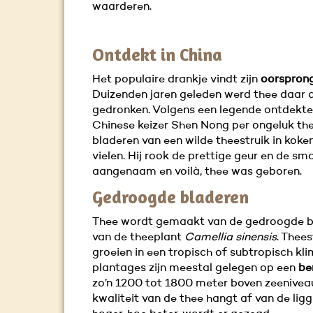
waarderen.
Ontdekt in China
Het populaire drankje vindt zijn
oorsprong
Duizenden jaren geleden werd thee daar a
gedronken. Volgens een legende ontdekte
Chinese keizer Shen Nong per ongeluk the
bladeren van een wilde theestruik in kok
vielen. Hij rook de prettige geur en de s
aangenaam en voilà, thee was geboren.
Gedroogde bladeren
Thee wordt gemaakt van de gedroogde b
van de theeplant
Camellia sinensis
. Thees
groeien in een tropisch of subtropisch kl
plantages zijn meestal gelegen op een
be
zo’n 1200 tot 1800 meter boven zeenivea
kwaliteit van de thee hangt af van de ligg