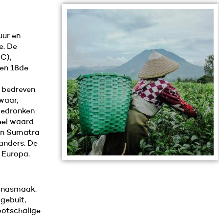
uur en
e. De
C),
 en 18de
d bedreven
waar,
gedronken
eel waard
n Sumatra
anders. De
 Europa.
e nasmaak.
gebuit,
ootschalige