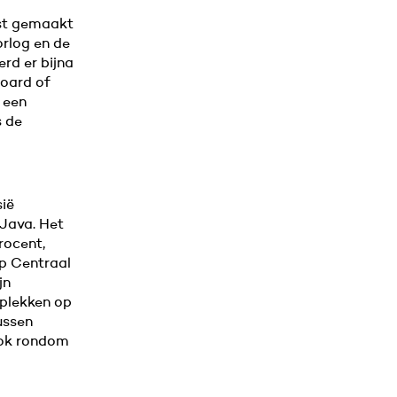
nst gemaakt
rlog en de
rd er bijna
Board of
 een
s de
sië
 Java. Het
rocent,
p Centraal
jn
 plekken op
ussen
ok rondom