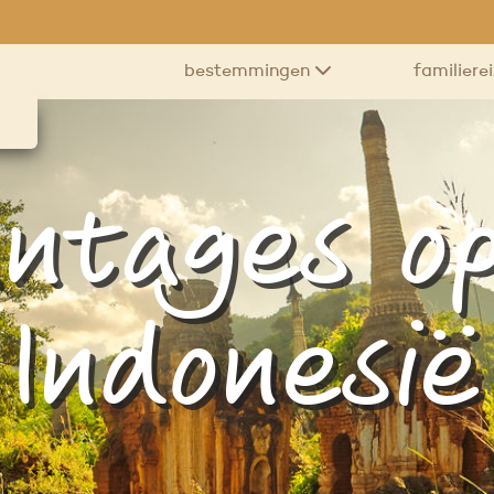
bestemmingen
familiere
antages op
Indonesië