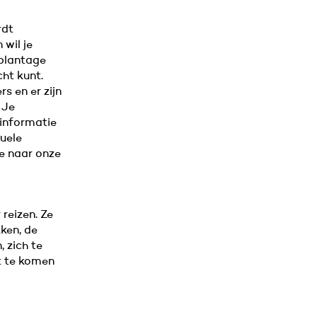
rdt
wil je
eplantage
cht kunt.
s en er zijn
 Je
 informatie
duele
ie naar onze
 reizen. Ze
ken, de
, zich te
t te komen