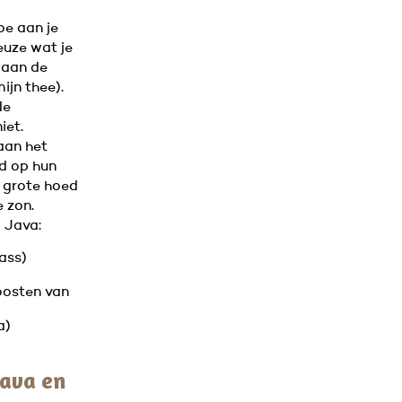
oe aan je
euze wat je
e aan de
ijn thee).
de
iet.
 aan het
nd op hun
n grote hoed
 zon.
 Java:
ass)
oosten van
a)
Java en