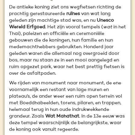
De antieke koning ziet ons wegfietsen richting de
prachtig gerestaureerde
ruïnes
van wat lang
geleden zijn machtige stad was, en nu
Unesco
Wereld Erfgoed
. Het zijn vooral tempels (
wat
in het
Thai), paleizen en officiële en ceremoniële
gebouwen die de koningen, hun familie en hun
medemachthebbers gebruikten. Honderd jaar
geleden waren die allemaal nog overgroeid door
bos, maar nu staan ze in een mooi aangelegd en
ruim opgezet park, waar het best prettig fietsen is
over de asfaltpaden.
We rijden van monument naar monument, de ene
voornamelijk een restant van lage muren en
plateau’s, de ander weer een ruim open terrein vol
met Boeddhabeelden, torens, pilaren, en trappen,
helemaal terug in hun oude indrukwekkende
grandeur. Zoals
Wat Mahathat
. In de 13e eeuw was
deze tempel waarschijnlijk de belangrijkste, waar
de koning ook vanuit regeerde.