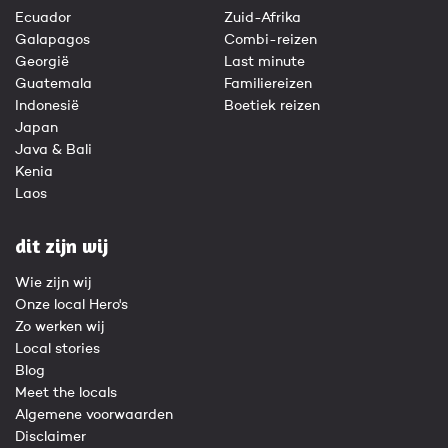
Ecuador
Zuid-Afrika
Galapagos
Combi-reizen
Georgië
Last minute
Guatemala
Familiereizen
Indonesië
Boetiek reizen
Japan
Java & Bali
Kenia
Laos
dit zijn wij
Wie zijn wij
Onze local Hero's
Zo werken wij
Local stories
Blog
Meet the locals
Algemene voorwaarden
Disclaimer