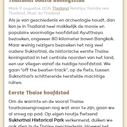
Mark
9 augustus 2024
Thailand
Reistips, Familie reis
Thailand, Must do Thailand
Als je van geschiedenis en archeologie houdt, dan
kan je in Thailand heel makkelijk de mooie en
populaire voormalige hoofdstad Ayutthaya
bezoeken, ongeveer 80 kilometer boven Bangkok.
Maar weinig reizigers bezoeken het nog veel
oudere Sukhothai, de historische eerste Thaise
koningsstad in het centrale noorden van het land,
een uur vliegen vanaf de huidige hoofdstad. We
gaan “off the beaten track”, op de fiets, tussen
Sukhothai’s schitterende herstelde machtige
ruïnes.
Eerste Thaise hoofdstad
Om de warmte en de vooral Thaise
tourbussengroepen nog wat voor te zijn, gaan we
al vroeg op pad. Op eigen houtje fietsend
Sukhothai Historical Park
verkennend, duiken we
ook diep in de Thaise geschiedenis. Hoewel het