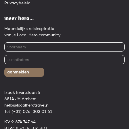
Privacybeleid
meer hero...
Maandelijks reisinspiratie
van je Local Hero community
aanmelden
Izaak Evertslaan 5
6814 JH Arnhem
hello@localherotravel.nl
Tel:
(+31) 026-303 01 61
KVK: 674 747 64
BTW: 8570.14.316.B01