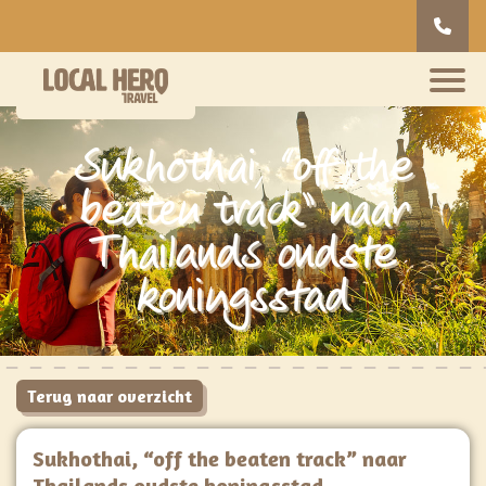
Sukhothai, “off the
beaten track” naar
Thailands oudste
koningsstad
Terug naar overzicht
Sukhothai, “off the beaten track” naar
Thailands oudste koningsstad