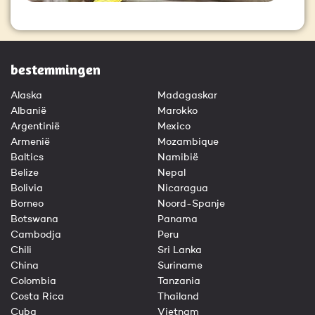
bestemmingen
Alaska
Madagaskar
Albanië
Marokko
Argentinië
Mexico
Armenië
Mozambique
Baltics
Namibië
Belize
Nepal
Bolivia
Nicaragua
Borneo
Noord-Spanje
Botswana
Panama
Cambodja
Peru
Chili
Sri Lanka
China
Suriname
Colombia
Tanzania
Costa Rica
Thailand
Cuba
Vietnam