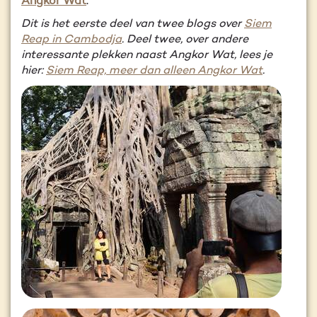
Angkor Wat
.
Dit is het eerste deel van twee blogs over
Siem
Reap in Cambodja
. Deel twee, over andere
interessante plekken naast Angkor Wat, lees je
hier:
Siem Reap, meer dan alleen Angkor Wat
.