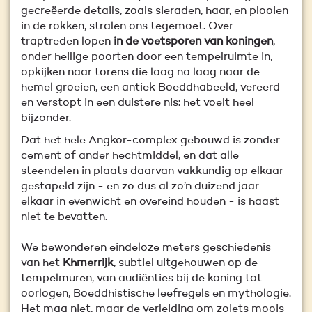
gecreëerde details, zoals sieraden, haar, en plooien
in de rokken, stralen ons tegemoet. Over
traptreden lopen
in de voetsporen van koningen
,
onder heilige poorten door een tempelruimte in,
opkijken naar torens die laag na laag naar de
hemel groeien, een antiek Boeddhabeeld, vereerd
en verstopt in een duistere nis: het voelt heel
bijzonder.
Dat het hele Angkor-complex gebouwd is zonder
cement of ander hechtmiddel, en dat alle
steendelen in plaats daarvan vakkundig op elkaar
gestapeld zijn - en zo dus al zo’n duizend jaar
elkaar in evenwicht en overeind houden - is haast
niet te bevatten.
We bewonderen eindeloze meters geschiedenis
van het
Khmerrijk
, subtiel uitgehouwen op de
tempelmuren, van audiënties bij de koning tot
oorlogen, Boeddhistische leefregels en mythologie.
Het mag niet, maar de verleiding om zoiets moois