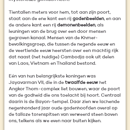
Tientallen meters voor hem, tot aan zijn poort,
staat aan de ene kant een rij
godenbeelden
, en aan
de andere kant een rij
demonenbeelden
, als
leuningen van de brug over een door mensen
gegraven kanaal. Mensen van de Khmer-
bevolkingsgroep, die tussen de negende eeuw en
de veertiende eeuw heersten over een machtig rijk
dat naast (het huidige) Cambodja ook uit delen
van Laos, Vietnam en Thailand bestond.
Eén van hun belangrijkste koningen was
Jayavarman VII, die in de
twaalfde eeuw
het
Angkor Thom-complex liet bouwen, waar de poort
van de godheid die ons toelacht bij hoort. Centraal
daarin is de Bayon-tempel. Daar zien we lachende
negenhonderd jaar oude godenhoofden overal op
de talloze torenspitsen van verweerd steen boven
ons, telkens als we even naar buiten kijken.