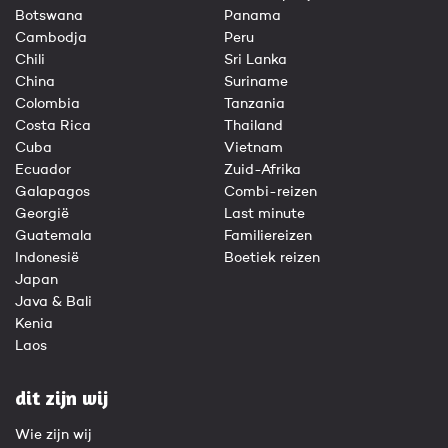
Botswana
Panama
Cambodja
Peru
Chili
Sri Lanka
China
Suriname
Colombia
Tanzania
Costa Rica
Thailand
Cuba
Vietnam
Ecuador
Zuid-Afrika
Galapagos
Combi-reizen
Georgië
Last minute
Guatemala
Familiereizen
Indonesië
Boetiek reizen
Japan
Java & Bali
Kenia
Laos
dit zijn wij
Wie zijn wij