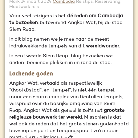
Mark
19 maart 2024
Cambodja
Reistips, Reiservaring,
Maatwerk reis
Voor veel reizigers is het
dé reden om Cambodja
te bezoeken
: betoverend Angkor Wat, bij de stad
Siem Reap.
In dit blog nemen we je mee naar de meest
indrukwekkende tempels van dit
wereldwonder
.
In een tweede Siem Reap-blog bezoeken we
andere boeiende plekken in en rond de stad.
Lachende goden
Angkor Wat, vertaald als respectievelijk
“(hoofd)stad”, en “tempel”, is niet één tempel,
maar een enorm complex van tientallen tempels,
verspreid over de bosrijke omgeving van Siem
Reap. Angkor Wat als geheel is zelfs het
grootste
religieuze bouwwerk ter wereld
. Misschien is dat
wel ook de reden dat het grote stenen godenhoofd
bovenop de puntige toegangspoort zo’n mooie
mysterieuze glimlach heeft.