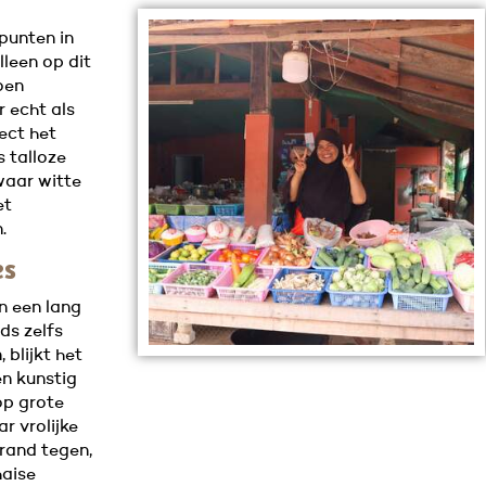
punten in
leen op dit
oen
 echt als
rect het
 talloze
waar witte
et
.
es
n een lang
ds zelfs
 blijkt het
n kunstig
p grote
r vrolijke
trand tegen,
haise