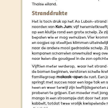
Thaise eiland.
Stranddrukte
Het is toch druk op het Ao Luboh-strand 
noorden van
Koh Jum
: vijf heremietkreeft
op een kluitje rond een grote schelp. Ze z
bepalen wie er mag verhuizen. Vier krom
en oogjes op steeltjes klimmen uiteindelij
naar de andere mooi gedraaide schelp. Zi
kompanen scharrelen onverhuisd weg over
naar keien die goudgeel in de zon oplichte
Vijftien meter verderop, waar het strand 
de bomen beginnen, verstoren schelle kre
familiegroep
makaak-apen
de rust. Een j
springt met succes naar een lage tak en s
heen en weer terwijl zijn leeftijdsgenoten 
proberen te grijpen. Een moeder met jon
mango in een stroompje dat door het zan
kabbelt, totdat twee vrolijk kwispelende