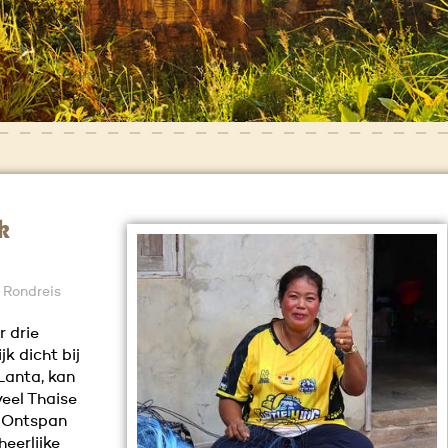
k
, Rondreis
 drie
ijk dicht bij
Lanta, kan
veel Thaise
. Ontspan
eerlijke