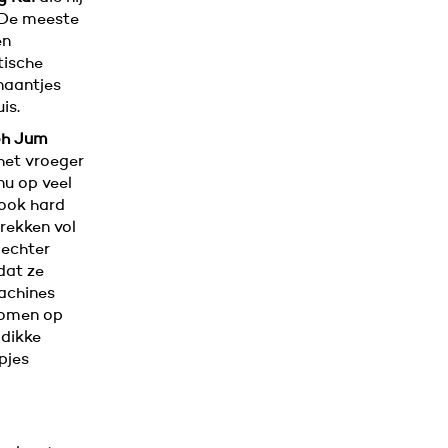
 “De meeste
en
tische
naantjes
is.
oh Jum
het vroeger
nu op veel
 ook hard
rekken vol
 echter
dat ze
achines
Bomen op
 dikke
pjes