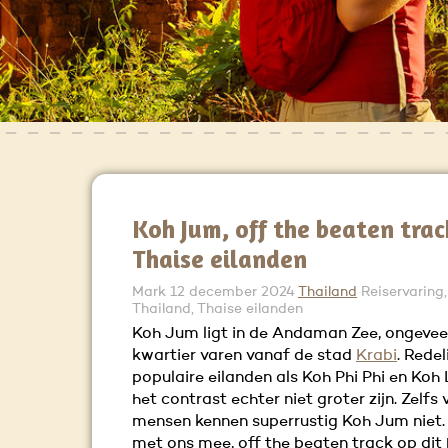
Koh Jum, off the beaten trac
Thaise eilanden
Mark
12 december 2024
Thailand
Reiservaring
Thailand, Thaise eilanden
Koh Jum ligt in de Andaman Zee, ongeveer
kwartier varen vanaf de stad
Krabi
. Redel
populaire eilanden als Koh Phi Phi en Koh 
het contrast echter niet groter zijn. Zelfs 
mensen kennen superrustig Koh Jum niet
met ons mee, off the beaten track op dit h