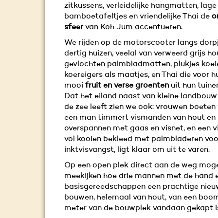
zitkussens, verleidelijke hangmatten, lage
bamboetafeltjes en vriendelijke Thai de
o
sfeer
van Koh Jum accentueren.
We rijden op de motorscooter langs dorp
dertig huizen, veelal van verweerd grijs ho
gevlochten palmbladmatten, plukjes koe
koereigers als maatjes, en Thai die voor h
mooi
fruit en verse groenten
uit hun tuine
Dat het eiland naast van kleine landbouw
de zee leeft zien we ook: vrouwen boeten 
een man timmert vismanden van hout en
overspannen met gaas en visnet, en een v
vol kooien bekleed met palmbladeren voo
inktvisvangst, ligt klaar om uit te varen.
Op een open plek direct aan de weg mog
meekijken hoe drie mannen met de hand 
basisgereedschappen een prachtige nieu
bouwen, helemaal van hout, van een boom
meter van de bouwplek vandaan gekapt i