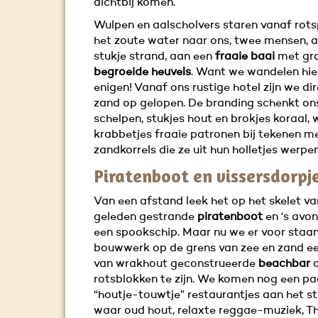
dichtbij komen.
Wulpen en aalscholvers staren vanaf rots
het zoute water naar ons, twee mensen, al
stukje strand, aan een
fraaie baai
met gr
begroeide heuvels
. Want we wandelen hier
enigen! Vanaf ons rustige hotel zijn we di
zand op gelopen. De branding schenkt ons
schelpen, stukjes hout en brokjes koraal, 
krabbetjes fraaie patronen bij tekenen m
zandkorrels die ze uit hun holletjes werpen
Piratenboot en vissersdorpj
Van een afstand leek het op het skelet va
geleden gestrande
piratenboot
en ‘s avon
een spookschip. Maar nu we er voor staan,
bouwwerk op de grens van zee en zand ee
van wrakhout geconstrueerde
beachbar
o
rotsblokken te zijn. We komen nog een paa
“houtje-touwtje” restaurantjes aan het s
waar oud hout, relaxte reggae-muziek, T