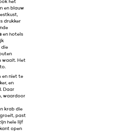
 ook het
en en blauw
estkust,
s drukker
ende
s
en hotels
jk
 die
outen
 waait. Het
to.
en niet te
ker, en
d. Daar
ee, waardoor
 krab die
 groeit, past
n hele lijf
erkant open