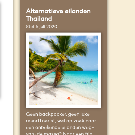
Alternatieve eilanden
Thailand
Stef
5 juli 2020
Geen backpacker, geen luxe
resorttoerist, wel op zoek naar
een onbekende eilanden weg-
van-de massa? Naar een fijn