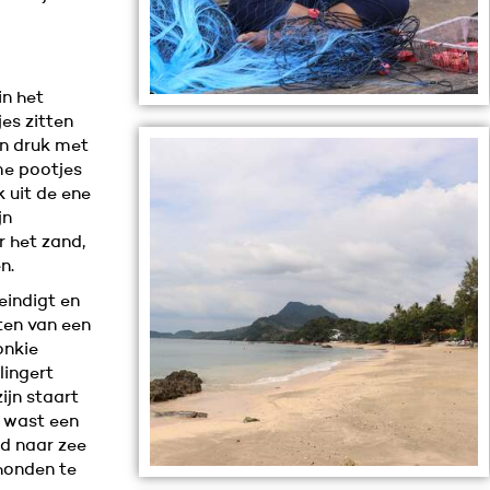
in het
jes zitten
ijn druk met
me pootjes
k uit de ene
jn
 het zand,
n.
eindigt en
ten van een
onkie
lingert
zijn staart
g wast een
d naar zee
 honden te