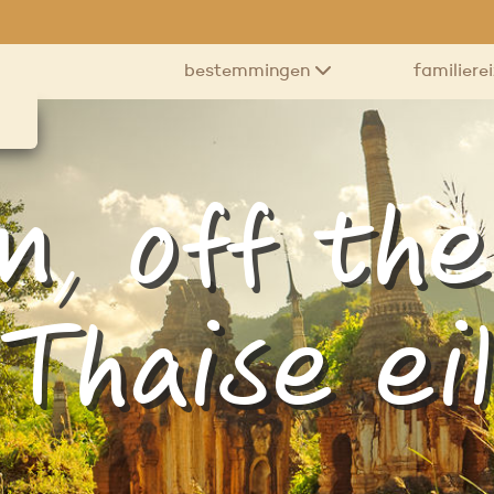
bestemmingen
familiere
, off th
 Thaise ei