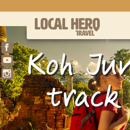
Koh Jum
track