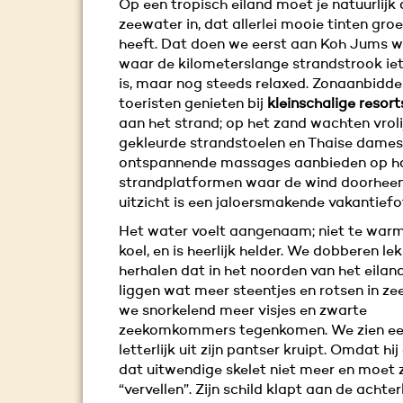
Op een tropisch eiland moet je natuurlijk
zeewater in, dat allerlei mooie tinten gro
heeft. Dat doen we eerst aan Koh Jums w
waar de kilometerslange strandstrook iet
is, maar nog steeds relaxed. Zonaanbidd
toeristen genieten bij
kleinschalige resort
aan het strand; op het zand wachten vroli
gekleurde strandstoelen en Thaise dames
ontspannende massages aanbieden op h
strandplatformen waar de wind doorheen
uitzicht is een jaloersmakende vakantiefo
Het water voelt aangenaam; niet te warm 
koel, en is heerlijk helder. We dobberen lek
herhalen dat in het noorden van het eilan
liggen wat meer steentjes en rotsen in z
we snorkelend meer visjes en zwarte
zeekomkommers tegenkomen. We zien een
letterlijk uit zijn pantser kruipt. Omdat hij
dat uitwendige skelet niet meer en moet zij
“vervellen”. Zijn schild klapt aan de acht