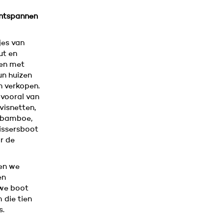
ntspannen
jes van
ut en
ien met
un huizen
n verkopen.
 vooral van
visnetten,
 bamboe,
issersboot
r de
en we
en
we boot
 die tien
s.