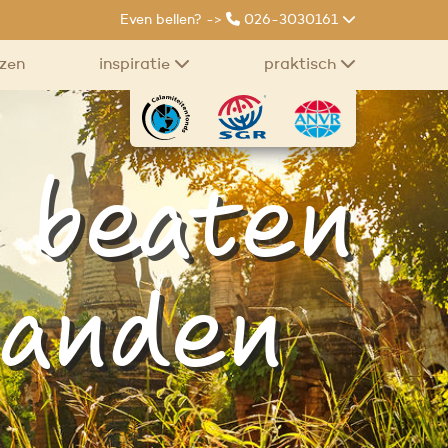
Even bellen? ->
026-3030161
izen
inspiratie
praktisch
e beaten
landen