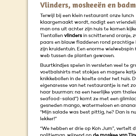
Vlinders, moskeeën en badm
Terwijl bij een klein restaurant onze lunch
klaargemaakt wordt, nodigt een vriendeli
man ons uit achter zijn huis te komen kijk
Tientallen
vlinders
in schitterend oranje, z
paars en blauw fladderen rond prachtige
zijn kruidentuin. Een enorme wielwebspin 
web tussen de planten gewoven.
Buurtkindjes spelen in versleten veel te gr
voetbalshirts met stokjes en magere katj
knikkebollen in de koelte onder het huis. 
eigenaresse van het restaurantje is net zo
haar buurman: na een heerlijke yam thalee
seafood-salad”) komt ze met een glimla
gesneden mango, watermeloen en ananas
“Mijn salade was best pittig, he? Dan is n
lekker!”
“We hebben er drie op Koh Jum”, vertelt 
politieman, wijzend op
de moskee van Tin