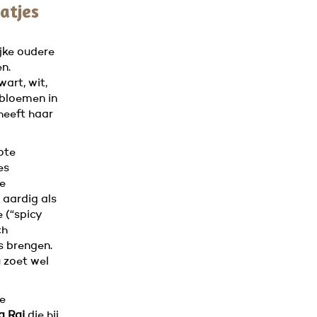
atjes
jke oudere
en.
wart, wit,
 bloemen in
heeft haar
ote
es
De
 aardig als
 (“spicy
ch
 brengen.
u zoet wel
de
g Rai
die hij