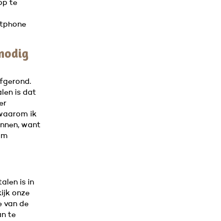
pp te
rtphone
 nodig
fgerond.
len is dat
er
 waarom ik
onnen, want
 om
alen is in
kijk onze
e van de
an te