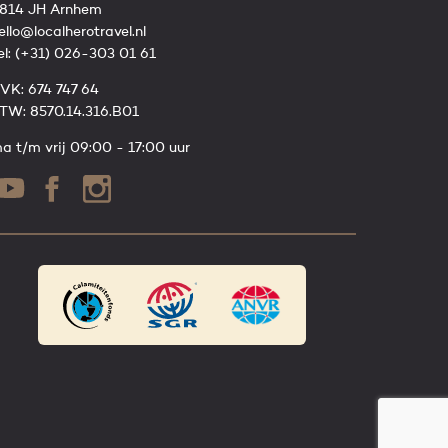
814 JH Arnhem
ello@localherotravel.nl
el:
(+31) 026-303 01 61
VK: 674 747 64
TW: 8570.14.316.B01
a t/m vrij 09:00 - 17:00 uur