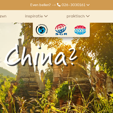
Even bellen? ->
026-3030161
izen
inspiratie
praktisch
 China?