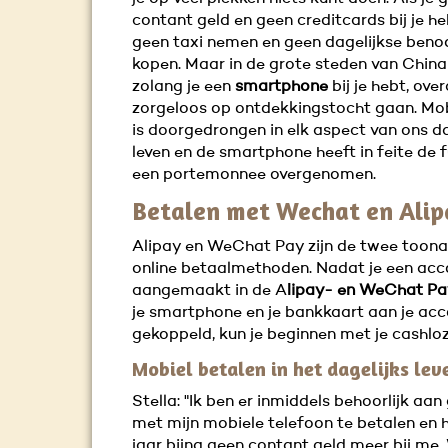
contant geld en geen creditcards bij je heb
geen taxi nemen en geen dagelijkse ben
kopen. Maar in de grote steden van China 
zolang je een
smartphone
bij je hebt, over
zorgeloos op ontdekkingstocht gaan. Mob
is doorgedrongen in elk aspect van ons da
leven en de smartphone heeft in feite de 
een portemonnee overgenomen.
Betalen met Wechat en Alip
Alipay en WeChat Pay zijn de twee toon
online betaalmethoden. Nadat je een acc
aangemaakt in de A
lipay- en WeChat P
je smartphone en je bankkaart aan je ac
gekoppeld, kun je beginnen met je cashloz
Mobiel betalen in het dagelijks lev
Stella: "Ik ben er inmiddels behoorlijk a
met mijn mobiele telefoon te betalen en 
jaar bijna geen contant geld meer bij me