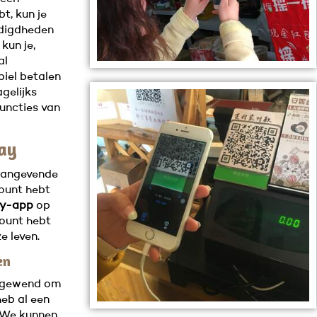
t, kun je
odigdheden
kun je,
al
iel betalen
gelijks
functies van
ay
aangevende
ount hebt
ay-app
op
count hebt
e leven.
en
an gewend om
heb al een
. We kunnen