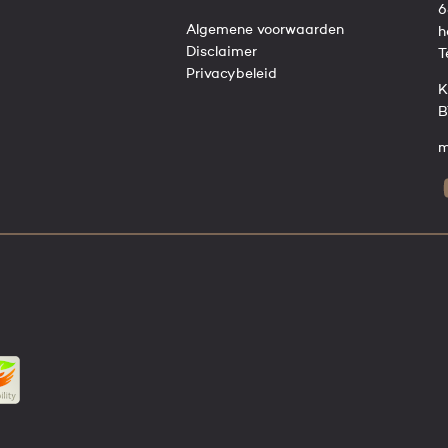
6
Algemene voorwaarden
h
Disclaimer
T
Privacybeleid
K
B
m