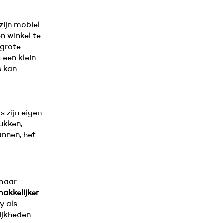
ijn mobiel
n winkel te
 grote
 een klein
s kan
s zijn eigen
ukken,
annen, het
 maar
akkelijker
y als
ijkheden