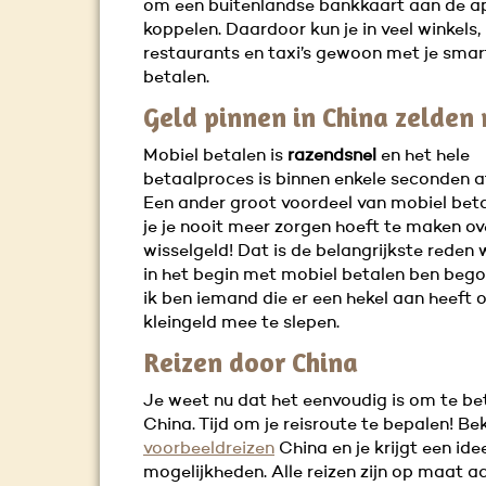
om een buitenlandse bankkaart aan de a
koppelen. Daardoor kun je in veel winkels,
restaurants en taxi’s gewoon met je sma
betalen.
Geld pinnen in China zelden
Mobiel betalen is
razendsnel
en het hele
betaalproces is binnen enkele seconden a
Een ander groot voordeel van mobiel beta
je je nooit meer zorgen hoeft te maken ov
wisselgeld! Dat is de belangrijkste reden
in het begin met mobiel betalen ben beg
ik ben iemand die er een hekel aan heeft
kleingeld mee te slepen.
Reizen door China
Je weet nu dat het eenvoudig is om te bet
China. Tijd om je reisroute te bepalen! Be
voorbeeldreizen
China en je krijgt een ide
mogelijkheden. Alle reizen zijn op maat a