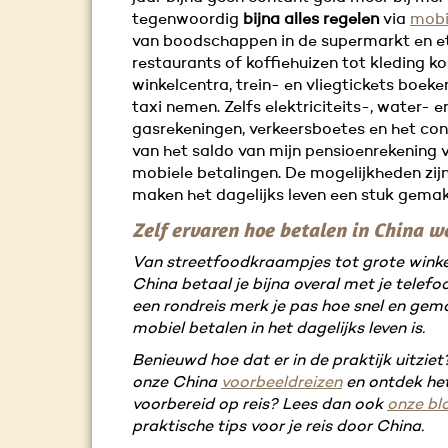
tegenwoordig
bijna alles regelen
via
mobi
van boodschappen in de supermarkt en et
restaurants of koffiehuizen tot kleding ko
winkelcentra, trein- en vliegtickets boeke
taxi nemen. Zelfs elektriciteits-, water- e
gasrekeningen, verkeersboetes en het con
van het saldo van mijn pensioenrekening 
mobiele betalingen. De mogelijkheden zij
maken het dagelijks leven een stuk gemakk
Zelf ervaren hoe betalen in China w
Van streetfoodkraampjes tot grote winkel
China betaal je bijna overal met je telefoo
een rondreis merk je pas hoe snel en gema
mobiel betalen in het dagelijks leven is.
Benieuwd hoe dat er in de praktijk uitziet
onze China
voorbeeldreizen
en ontdek het
voorbereid op reis? Lees dan ook
onze bl
praktische tips voor je reis door China.