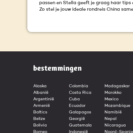
passen en Stella geeft je graag haar tips 
Zo stel je jouw ideale rondreis China same
bestemmingen
Alaska
Colombia
Madagaskar
Albanië
Costa Rica
Marokko
Argentinië
Cuba
Mexico
Armenië
Ecuador
Mozambique
Baltics
Galapagos
Namibië
Belize
Georgië
Nepal
Bolivia
Guatemala
Nicaragua
Borneo
Indonesië
Noord-Spanje