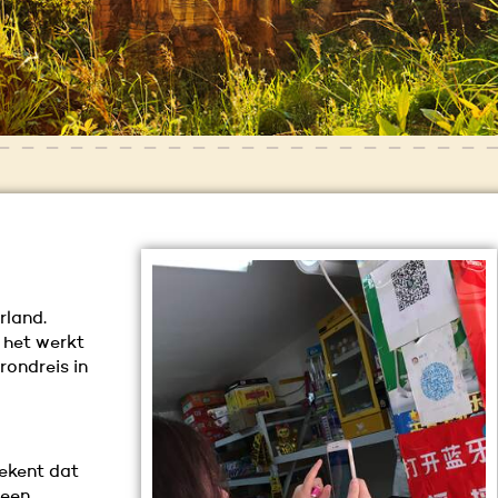
rland.
e het werkt
rondreis in
ekent dat
geen