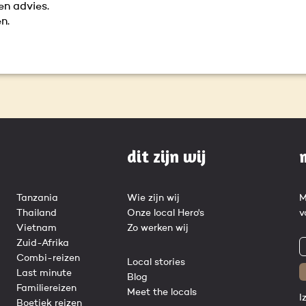
en advies.
n.
dit zijn wij
Tanzania
Wie zijn wij
M
Thailand
Onze local Hero's
v
Vietnam
Zo werken wij
Zuid-Afrika
Combi-reizen
Local stories
Last minute
Blog
Familiereizen
Meet the locals
I
Boetiek reizen