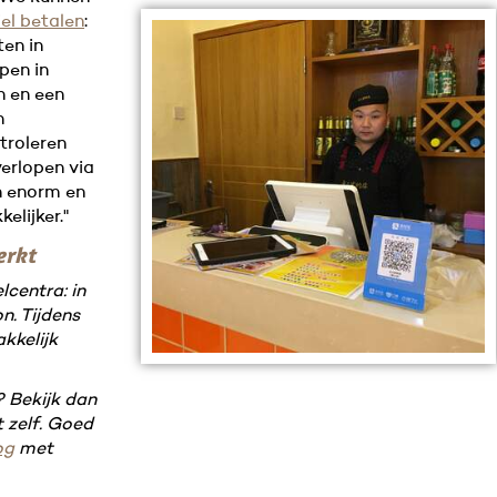
el betalen
:
en in
pen in
n en een
n
troleren
verlopen via
n enorm en
elijker."
erkt
centra: in
n. Tijdens
kkelijk
? Bekijk dan
 zelf. Goed
og
met