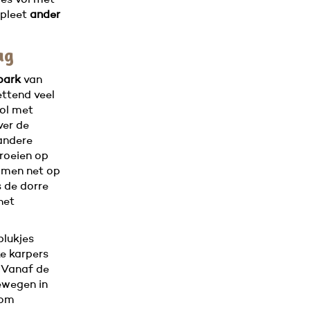
jes vol met
mpleet
ander
aag
park
van
ettend veel
ol met
er de
andere
roeien op
mmen net op
s de dorre
het
plukjes
e karpers
 Vanaf de
ewegen in
 om