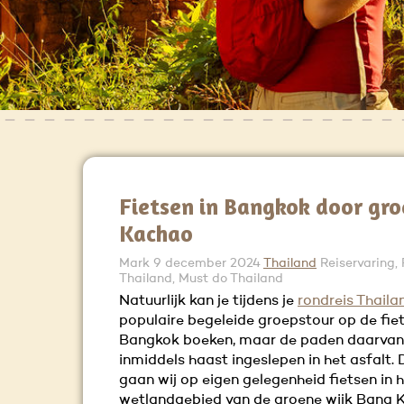
Fietsen in Bangkok door gr
Kachao
Mark
9 december 2024
Thailand
Reiservaring,
Thailand, Must do Thailand
Natuurlijk kan je tijdens je
rondreis Thaila
populaire begeleide groepstour op de fie
Bangkok boeken, maar de paden daarvan 
inmiddels haast ingeslepen in het asfalt
gaan wij op eigen gelegenheid fietsen in 
wetlandgebied van de groene wijk Bang 