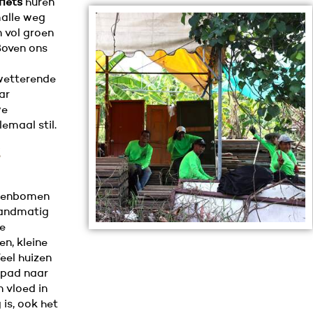
fiets
huren
malle weg
 vol groen
 Boven ons
Kwetterende
ar
we
emaal stil.
t
nenbomen
handmatig
e
n, kleine
Veel huizen
 pad naar
 vloed in
 is, ook het