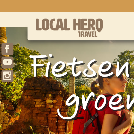
Fietse
groe