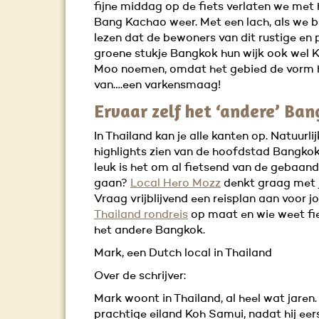
fijne middag op de fiets verlaten we met 
Bang Kachao weer. Met een lach, als we bi
lezen dat de bewoners van dit rustige en 
groene stukje Bangkok hun wijk ook wel 
Moo noemen, omdat het gebied de vorm 
van….een varkensmaag!
Ervaar zelf het ‘andere’ Ba
In Thailand kan je alle kanten op. Natuurlij
highlights zien van de hoofdstad Bangko
leuk is het om al fietsend van de gebaan
gaan?
Local Hero Mozz
denkt graag met 
Vraag vrijblijvend een reisplan aan voor j
Thailand rondreis
op maat en wie weet fiet
het andere Bangkok.
Mark, een Dutch local in Thailand
Over de schrijver:
Mark woont in Thailand, al heel wat jaren.
prachtige eiland Koh Samui, nadat hij eer