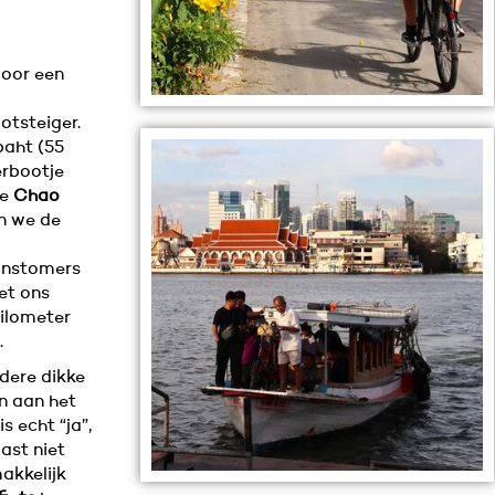
oor een
otsteiger.
baht (55
erbootje
de
Chao
en we de
anstomers
et ons
kilometer
.
dere dikke
n aan het
s echt “ja”,
ast niet
akkelijk