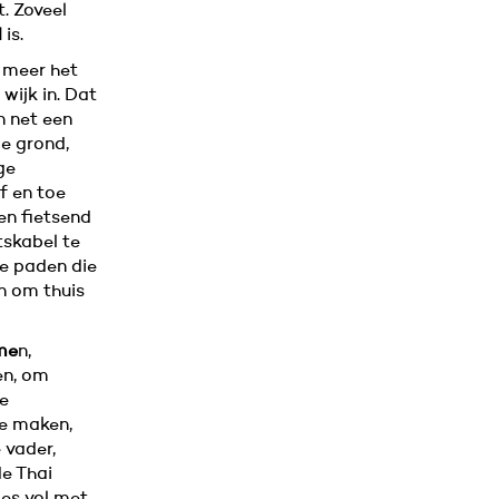
. Zoveel
d
is.
 meer het
wijk in. Dat
n net een
e grond,
ge
f en toe
en fietsend
tskabel te
de paden die
 om thuis
me
n,
en, om
te
te maken,
 vader,
de Thai