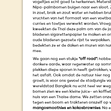
vogeltjes echt goed te herkennen. Meter
Nipa-palmbomen buigen naar een sloot. 
in zoet, brak en zout water en hebben bru
vruchten van het formaat van een voetbal,
curries en toetjes verwerkt worden. Vroeg
kweekten de Thai deze palm om van de j
bladeren sigarettenpapier te maken en o
oude bladeren gezoete rijst te verpakken
bedekten ze er de daken en muren van hu
mee.
We gaan nog een stukje
“off road”:
hobbe
donkere aarde, waar regenwater op som
plekken diepe sporen in heeft getrokken, 
het asfalt. Ook omdat de natuur hier nog 
groeit, is voor ons gevoel de stadjungle v
wereldstad Bangkok nu echt heel ver weg
bomen zien we een kleine juice- en koffieba
huis van een Thaise dame. We zetten onze
tegen een boom en trakteren onszelf op 
mangosmoothies en kokosbrownies
. Na 