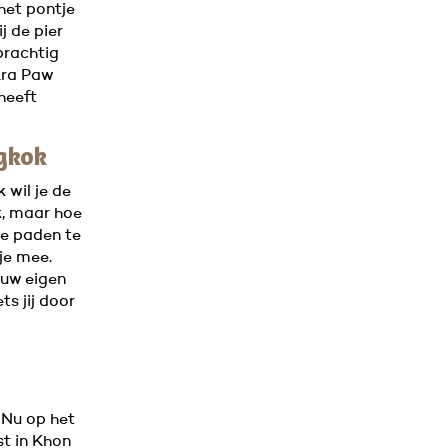
het pontje
j de pier
prachtig
Kra Paw
heeft
ngkok
k wil je de
k, maar hoe
de paden te
je mee.
ouw eigen
s jij door
 Nu op het
st in Khon