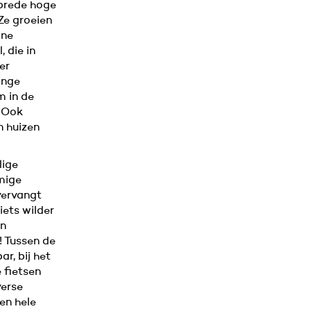
sbrede hoge
Ze groeien
ine
 die in
er
onge
m in de
. Ook
n huizen
lige
mige
vervangt
iets wilder
an
! Tussen de
r, bij het
 fietsen
verse
een hele