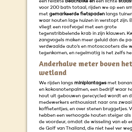
een relaxte
beachbike
en
een lichte
stads
voor 200 bath totaal, rijden we op een s
met
gemarkeerde fietspaden
langs tuinen
waar houten lage huizen in verstopt zijn.
vliegt een roofvogel met een grote
tegenstribbelende krab in zijn klauwen. 
zangvogels maken meer geluid dan de pa
verdwaalde auto’s en motoscooters die 
tegenkomen, en regelmatig is het zelfs hel
Anderhalve meter boven he
wetland
We rijden langs
miniplantages
met bana
en kokosnotenpalmen, een bedrijf waar 
hout uit gebouwen gerecycled wordt en d
medewerkers enthousiast naar ons zwaaie
koffietentjes, en over stenen bruggetjes. 
hebben een verhoogde houten steiger als
de voordeur, omdat de wisseling van eb en
de Golf van Thailand, die niet heel ver weg