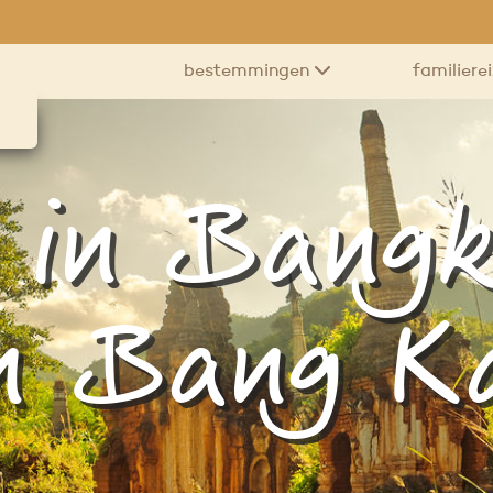
bestemmingen
familiere
n in Bangk
n Bang K