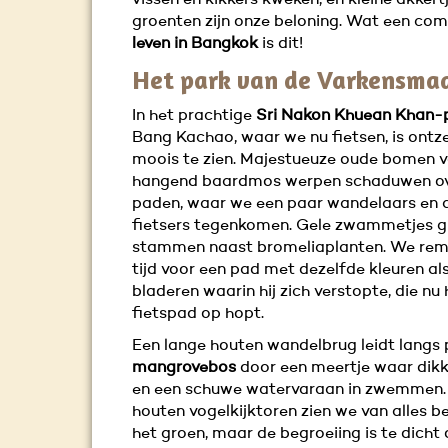
vissen en kikkers kweken, en kleine akkert
groenten zijn onze beloning. Wat een co
leven in Bangkok
is dit!
Het park van de Varkensm
In het prachtige
Sri Nakon Khuean Khan-
Bang Kachao, waar we nu fietsen, is ontz
moois te zien. Majestueuze oude bomen v
hangend baardmos werpen schaduwen ov
paden, waar we een paar wandelaars en 
fietsers tegenkomen. Gele zwammetjes g
stammen naast bromeliaplanten. We re
tijd voor een pad met dezelfde kleuren al
bladeren waarin hij zich verstopte, die nu 
fietspad op hopt.
Een lange houten wandelbrug leidt langs 
mangrovebos
door een meertje waar dikk
en een schuwe watervaraan in zwemmen.
houten vogelkijktoren zien we van alles b
het groen, maar de begroeiing is te dicht