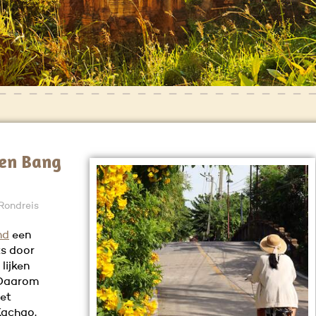
oen Bang
 Rondreis
nd
een
ts door
lijken
. Daarom
het
Kachao.