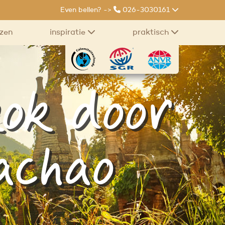
Even bellen? ->
026-3030161
izen
inspiratie
praktisch
ok door
achao