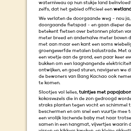
waterniveau op hun stukje land beïnvloedt
zelfs, dat het gebied officieel een
wetlan
We verlaten de doorgaande weg - nou ja,
doorgaande fietspad - en gaan dieper de 
betekent fietsen over betonnen platen va
meter breed en anderhalve meter boven d
met aan maar een kant een soms wiebeli
groengeverfde metalen balustrade. Met a
een voetje aan de grond, een paar keer ev
bukken om een laaghangende elektricitei
ontwijken, en goed sturen, navigeren we 
de bewoners van Bang Kachao ook nemen
te komen.
Slootjes vol lelies,
tuintjes met papajabo
kokosvezels die in de zon gedroogd word
straks planten tegen vocht en schimmel 
beschermen en om snel een vuurtje mee 
een vrolijk lachende baby met haar trotse
samen in een hangmat, vijvertjes waarin 