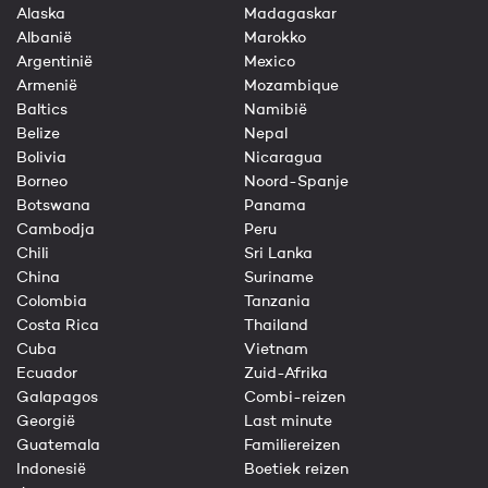
Alaska
Madagaskar
Albanië
Marokko
Argentinië
Mexico
Armenië
Mozambique
Baltics
Namibië
Belize
Nepal
Bolivia
Nicaragua
Borneo
Noord-Spanje
Botswana
Panama
Cambodja
Peru
Chili
Sri Lanka
China
Suriname
Colombia
Tanzania
Costa Rica
Thailand
Cuba
Vietnam
Ecuador
Zuid-Afrika
Galapagos
Combi-reizen
Georgië
Last minute
Guatemala
Familiereizen
Indonesië
Boetiek reizen