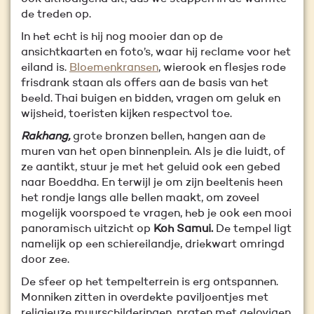
de treden op.
In het echt is hij nog mooier dan op de
ansichtkaarten en foto’s, waar hij reclame voor het
eiland is.
Bloemenkransen
, wierook en flesjes rode
frisdrank staan als offers aan de basis van het
beeld. Thai buigen en bidden, vragen om geluk en
wijsheid, toeristen kijken respectvol toe.
Rakhang,
grote bronzen bellen, hangen aan de
muren van het open binnenplein. Als je die luidt, of
ze aantikt, stuur je met het geluid ook een gebed
naar Boeddha. En terwijl je om zijn beeltenis heen
het rondje langs alle bellen maakt, om zoveel
mogelijk voorspoed te vragen, heb je ook een mooi
panoramisch uitzicht op
Koh Samui.
De tempel ligt
namelijk op een schiereilandje, driekwart omringd
door zee.
De sfeer op het tempelterrein is erg ontspannen.
Monniken zitten in overdekte paviljoentjes met
religieuze muurschilderingen, praten met gelovigen,