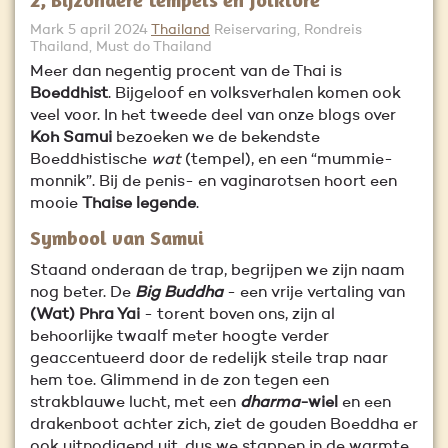
Mark
5 april 2024
Thailand
Reiservaring, Rondreis
Thailand, Must do Thailand
Meer dan negentig procent van de Thai is
Boeddhist
. Bijgeloof en volksverhalen komen ook
veel voor. In het tweede deel van onze blogs over
Koh Samui
bezoeken we de bekendste
Boeddhistische
wat
(tempel), en een “mummie-
monnik”. Bij de penis- en vaginarotsen hoort een
mooie
Thaise legende
.
Symbool van Samui
Staand onderaan de trap, begrijpen we zijn naam
nog beter. De
Big Buddha
- een vrije vertaling van
(Wat) Phra Yai
- torent boven ons, zijn al
behoorlijke twaalf meter hoogte verder
geaccentueerd door de redelijk steile trap naar
hem toe. Glimmend in de zon tegen een
strakblauwe lucht, met een
dharma
-wiel
en een
drakenboot achter zich, ziet de gouden Boeddha er
ook uitnodigend uit, dus we stappen in de warmte