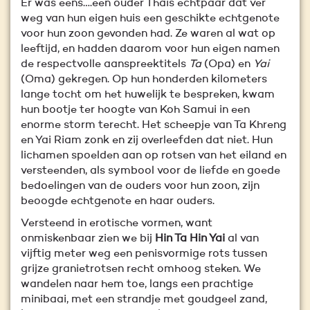
Er was eens….een ouder Thais echtpaar dat ver
weg van hun eigen huis een geschikte echtgenote
voor hun zoon gevonden had. Ze waren al wat op
leeftijd, en hadden daarom voor hun eigen namen
de respectvolle aanspreektitels
Ta
(Opa) en
Yai
(Oma) gekregen. Op hun honderden kilometers
lange tocht om het huwelijk te bespreken, kwam
hun bootje ter hoogte van Koh Samui in een
enorme storm terecht. Het scheepje van Ta Khreng
en Yai Riam zonk en zij overleefden dat niet. Hun
lichamen spoelden aan op rotsen van het eiland en
versteenden, als symbool voor de liefde en goede
bedoelingen van de ouders voor hun zoon, zijn
beoogde echtgenote en haar ouders.
Versteend in erotische vormen, want
onmiskenbaar zien we bij
Hin Ta Hin Yai
al van
vijftig meter weg een penisvormige rots tussen
grijze granietrotsen recht omhoog steken. We
wandelen naar hem toe, langs een prachtige
minibaai, met een strandje met goudgeel zand,