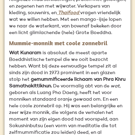
en zegenen hen met wijwater. Verkopers van
kleding, souvenirs, en
Thaifood
vragen vriendelijk
wat we willen hebben. Met een mango-ijsje lopen
we naar de waterkant, van bovenaf bekeken door
een licht glimlachende (hele) Grote Boeddha.
Mummie-monnik met coole zonnebril
Wat Kunaram
is absoluut de meest aparte
Boeddhistische tempel die we ooit bezocht
hebben. Want bij deze eenvoudige tempel zit al
sinds zijn dood in 1973 prominent in een glazen
stolp het
gemummificeerde lichaam van Phra Khru
Samathakittikhun.
De voormalig abt van de
wat
,
geboren als Luang Pho Daeng, heeft het voor
monniken standaard oranje gewaad om. En een
hele coole zonnebril op. Hij was een belangrijke en
zeer wijze monnik, die volgens de verhalen het
moment van zijn eigen dood had voorspeld, aan
Sokushinbutsu (een vorm van meditatie die tot
zelfmummificatie zou leiden) deed, en al