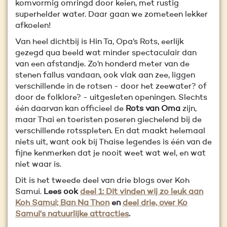
komvormig omringd door keien, met rustig
superhelder water. Daar gaan we zometeen lekker
afkoelen!
Van heel dichtbij is Hin Ta, Opa’s Rots, eerlijk
gezegd qua beeld wat minder spectaculair dan
van een afstandje. Zo’n honderd meter van de
stenen fallus vandaan, ook vlak aan zee, liggen
verschillende in de rotsen - door het zeewater? of
door de folklore? - uitgesleten openingen. Slechts
één daarvan kan officieel de
Rots van Oma
zijn,
maar Thai en toeristen poseren giechelend bij de
verschillende rotsspleten. En dat maakt helemaal
niets uit, want ook bij Thaise legendes is één van de
fijne kenmerken dat je nooit weet wat wel, en wat
niet waar is.
Dit is het tweede deel van drie blogs over Koh
Samui.
Lees ook
deel 1: Dit vinden wij zo leuk aan
Koh Samui; Ban Na Thon
en
deel drie, over Ko
Samui's natuurlijke attracties
.