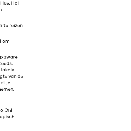
 Hue, Hoi
n
 te reizen
al om
op zware
teeds,
 lokale
ogte van de
ct je
nemen.
Ho Chi
ropisch