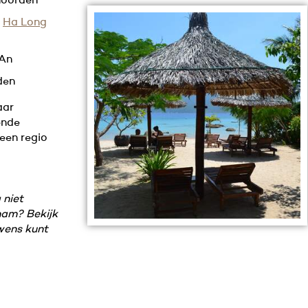
 noorden
n
Ha Long
 An
den
aar
ende
 een regio
 niet
nam? Bekijk
wens kunt