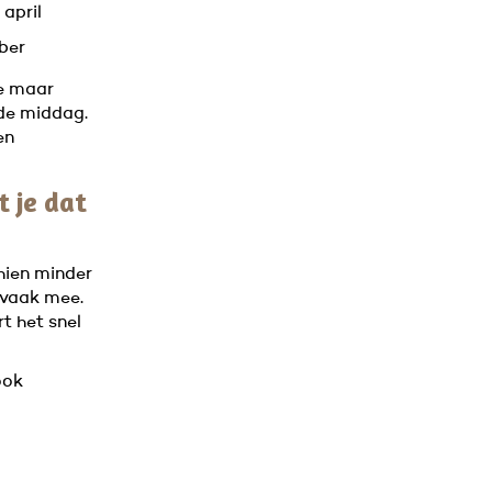
april
ber
te maar
 de middag.
en
 je dat
hien minder
t vaak mee.
t het snel
ook