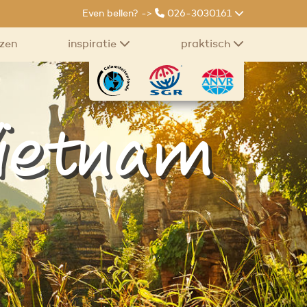
Even bellen? ->
026-3030161
izen
inspiratie
praktisch
Vietnam