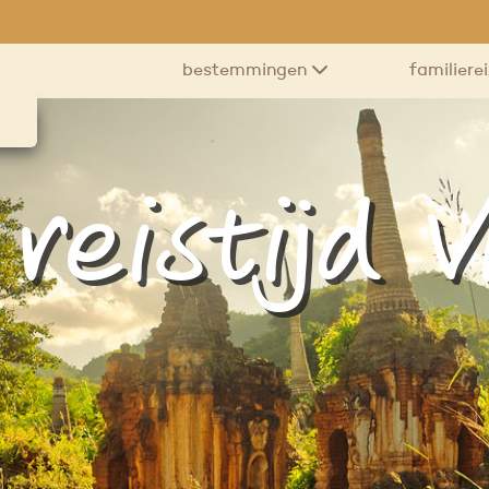
bestemmingen
familiere
reistijd 