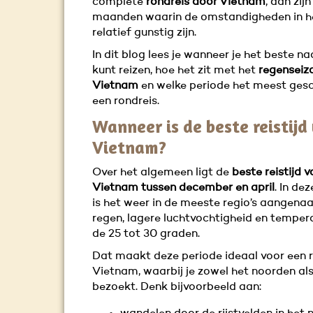
complete
rondreis door Vietnam
, dan zijn
maanden waarin de omstandigheden in he
relatief gunstig zijn.
In dit blog lees je wanneer je het beste n
kunt reizen, hoe het zit met het
regenseizo
Vietnam
en welke periode het meest gesch
een rondreis.
Wanneer is de beste reistijd
Vietnam?
Over het algemeen ligt de
beste reistijd v
Vietnam tussen december en april
. In d
is het weer in de meeste regio’s aangena
regen, lagere luchtvochtigheid en temper
de 25 tot 30 graden.
Dat maakt deze periode ideaal voor een 
Vietnam, waarbij je zowel het noorden als
bezoekt. Denk bijvoorbeeld aan: