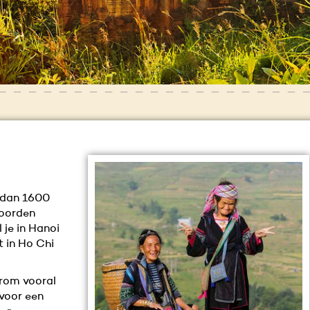
 dan 1600
noorden
l je in Hanoi
t in Ho Chi
rom vooral
 voor een