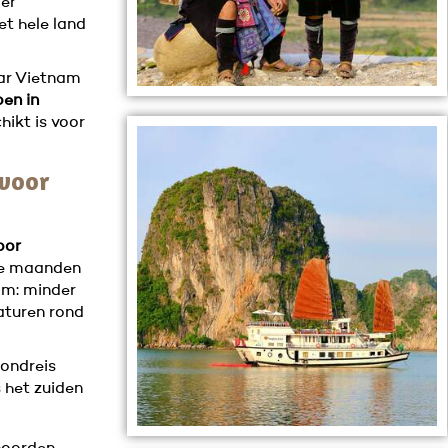
 er
t hele land
aar Vietnam
en in
ikt is voor
 voor
oor
eze maanden
am: minder
aturen rond
rondreis
 het zuiden