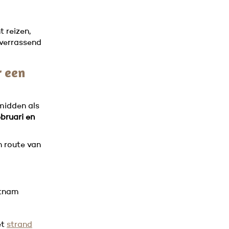
t reizen,
 verrassend
r een
 midden als
ebruari en
n route van
etnam
et
strand