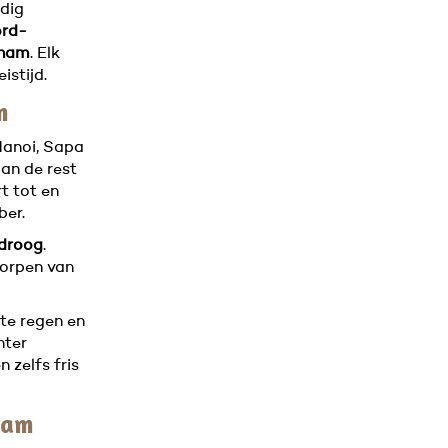
ndig
rd-
tnam
. Elk
istijd.
m
anoi, Sapa
dan de rest
t tot en
ber.
 droog
.
dorpen van
te regen en
nter
 zelfs fris
tnam