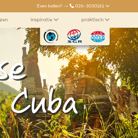
Even bellen? ->
026-3030161
izen
inspiratie
praktisch
se
n Cuba