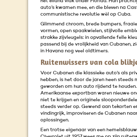
het eiland vlak onder Florida. Hun pracht
auto’s kwamen mee, en die bleven na Cast
communistische revolutie wèl op Cuba.
Glimmend chroom, brede bumpers, fraaie
vormen, open spaakwielen, stijlvolle emb
strakke zijvleugels: in opvallende felle kleu
passend bij de vrolijkheid van Cubanen, zi
in Havana nog veel oldtimers.
Ruitenwissers van cola blikj
Voor Cubanen die klassieke auto’s als pri
hebben, is het door de jaren heen steeds m
geworden om hun auto rijdend te houden.
Amerikaanse exportban waren nieuwe on
niet te krijgen en originele slooponderdel
steeds verder op. Gewend aan tekorten e
vindingrijk, improviseren de Cubanen naa
oplossingen.
Een trotse eigenaar van een hemelsblau
Chevrolet uit 1957 wees me op zijn ruitenw