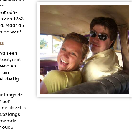
es
het één-
an een 1953
ad. Maar de
p de weg!
na
 van een
staat, met
epend en
 ruim
et dertig
ur langs de
n een
 geluk zelfs
end
langs
eroemde
r oude