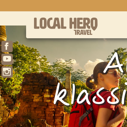
A
klass