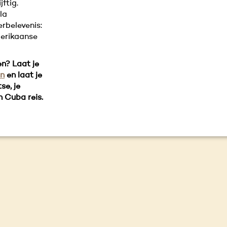
jftig.
la
rbelevenis:
erikaanse
en?
Laat je
en
en laat je
se, je
n Cuba reis.