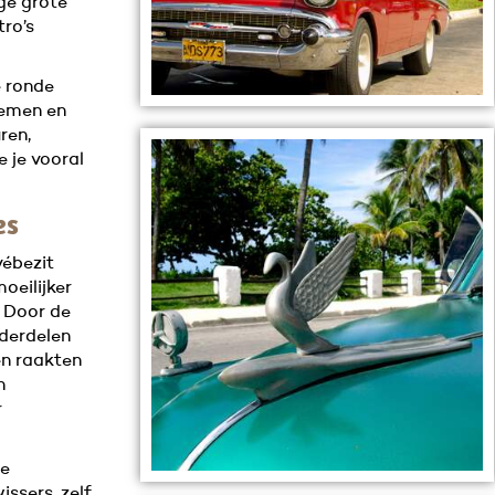
ige grote
ro’s
 ronde
lemen en
ren,
e je vooral
es
vébezit
oeilijker
 Door de
derdelen
en raakten
n
r
we
issers, zelf