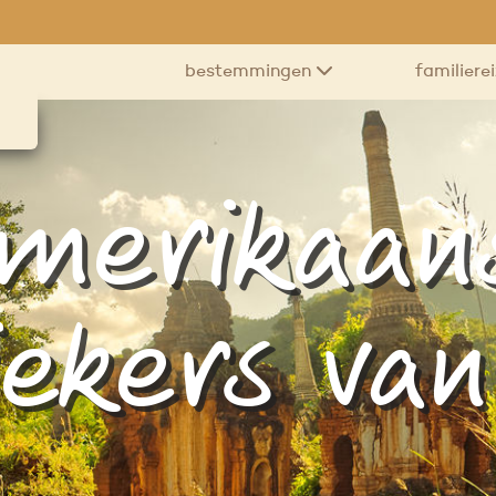
bestemmingen
familiere
merikaan
iekers va