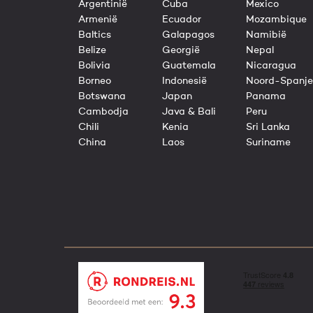
Argentinië
Cuba
Mexico
Armenië
Ecuador
Mozambique
Baltics
Galapagos
Namibië
Belize
Georgië
Nepal
Bolivia
Guatemala
Nicaragua
Borneo
Indonesië
Noord-Spanje
Botswana
Japan
Panama
Cambodja
Java & Bali
Peru
Chili
Kenia
Sri Lanka
China
Laos
Suriname