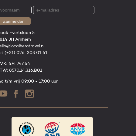
aanmelden
zaak Evertslaan 5
814 JH Arnhem
ello@localherotravel.nl
el:
(+31) 026-303 01 61
VK: 674 747 64
TW: 8570.14.316.B01
a t/m vrij 09:00 - 17:00 uur