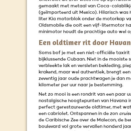
gemaakt met metaal van Coca-colablikj
(geïmporteerd uit Mexico). Hilarisch was 
liter Kia motorblok onder de motorkap v
Oldsmobile die ooit een vijf-litermotor h
minimotor houdt de prachtige auto wel o
Een oldtimer rit door Hava
Soms bof je met een niet-officiële taxirit
bijklussende Cubaan. Niet in de mooiste 
verbleekte lak en versleten bekleding, pi
krakend, maar wel authentiek, brengt een
zeventig jaar oude prachtwagen je dan m
kilometer per uur naar je bestemming.
Net zo mooi is een rondrit van een paar u
nostalgische hoogtepunten van Havana i
perfect gerestaureerde oldtimer, met wat
een cabriolet. Ontspannen in de zon
cruis
de Caribische Zee over de Malecon, de b
boulevard vol grote vervallen honderd jaa