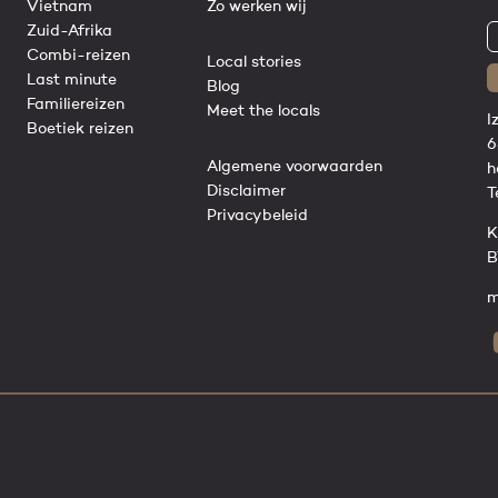
Vietnam
Zo werken wij
Zuid-Afrika
Combi-reizen
Local stories
Last minute
Blog
Familiereizen
Meet the locals
I
Boetiek reizen
6
Algemene voorwaarden
h
Disclaimer
T
Privacybeleid
K
B
m