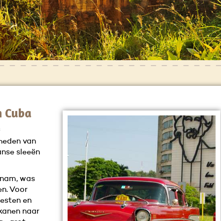
n Cuba
s
gheden van
anse sleeën
rnam, was
en. Voor
eesten en
kanen naar