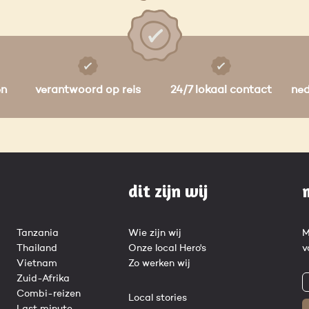
en
verantwoord op reis
24/7 lokaal contact
ne
dit zijn wij
Tanzania
Wie zijn wij
M
Thailand
Onze local Hero's
v
Vietnam
Zo werken wij
Zuid-Afrika
Combi-reizen
Local stories