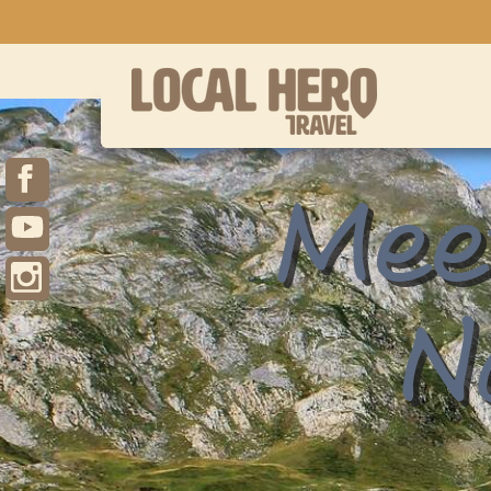
Meet
N