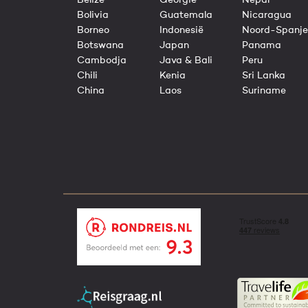
Belize
Georgië
Nepal
Bolivia
Guatemala
Nicaragua
Borneo
Indonesië
Noord-Spanje
Botswana
Japan
Panama
Cambodja
Java & Bali
Peru
Chili
Kenia
Sri Lanka
China
Laos
Suriname