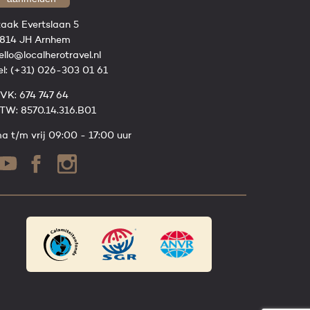
zaak Evertslaan 5
814 JH Arnhem
ello@localherotravel.nl
el:
(+31) 026-303 01 61
VK: 674 747 64
TW: 8570.14.316.B01
a t/m vrij 09:00 - 17:00 uur