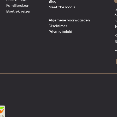
Last minute
Blog
Familiereizen
Meet the locals
I
Boetiek reizen
6
Algemene voorwaarden
h
Disclaimer
T
Privacybeleid
K
B
m