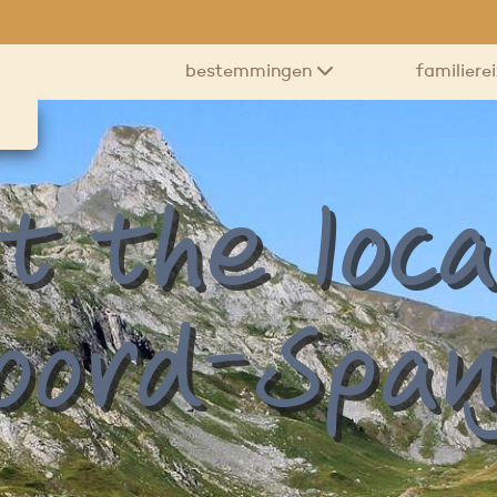
bestemmingen
familiere
 the loca
oord-Span