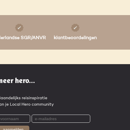
derlandse SGR/ANVR
klantbeoordelingen
meer hero...
aandelijks reisinspiratie
an je Local Hero community
aanmelden