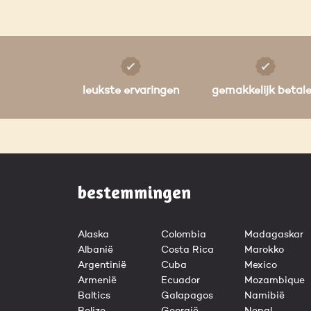
leukste ervaringen
gemakkelijk betal
bestemmingen
Alaska
Colombia
Madagaskar
Albanië
Costa Rica
Marokko
Argentinië
Cuba
Mexico
Armenië
Ecuador
Mozambique
Baltics
Galapagos
Namibië