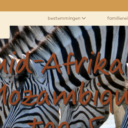
bestemmingen
familiere
uid-Afrika
ozambiq
top 5