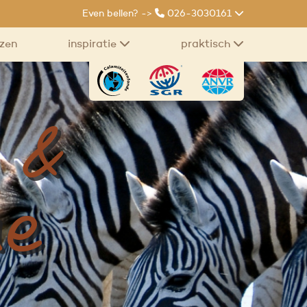
Even bellen? ->
026-3030161
izen
inspiratie
praktisch
 &
ue