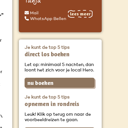
Tanja
lees meer
Mail
,-
WhatsApp Bellen
r
Je kunt de top 5 tips
direct los boeken
Let op: minimaal 5 nachten, dan
loont het zich voor je local Hero.
or
nu boeken
t
Je kunt de top 5 tips
opnemen in rondreis
Leuk! Klik op terug om naar de
n,
voorbeeldreizen te gaan.