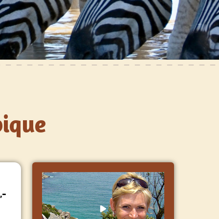
bique
,-