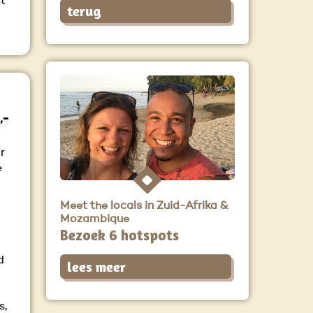
st
terug
,-
r
e
Meet the locals in Zuid-Afrika &
Mozambique
Bezoek 6 hotspots
d
lees meer
s,