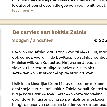
olifanten die de weg oversteekt, een neushoorn naa
je auto, of een cheetah die gewoon voor je uit loopt.
lees meer
De curries van kokkie Zainie
3 dagen / 2 nachten
€ 205
Eten in Zuid Afrika, dat is toch vooral vlees? Ja, maa
ook curries, vooral in de Bo-Kaap, de schilderachtig
Maleise wijk van Kaapstad. Het waren Javaanse
slaven uit de voormalige kolonies die zich hier
settelden en hun stempel op de stad drukten.
Duik in de kleurrijke Cape Malay cultuur en mix een
ochtendje curries met kokkie Zainie. Vanuit Kaapsta
rijd je naar haar keuken. Eerst een korte wandeling
door de wijk. Tussen de huizen, winkels en moskeeën
hangt de geur van oosterse kruiden voor de samosa’