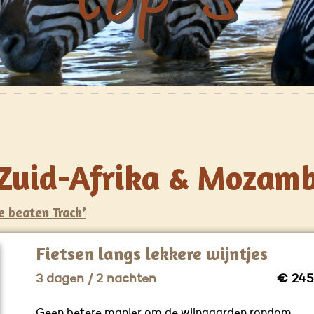
n Zuid-Afrika & Mozam
e beaten Track’
Fietsen langs lekkere wijntjes
3 dagen / 2 nachten
€ 245
Geen betere manier om de wijngaarden rondom