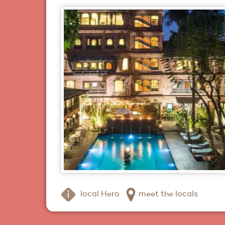
local Hero
meet the locals