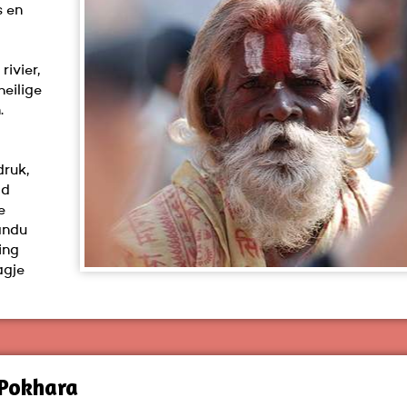
 en
l
ivier,
heilige
.
druk,
ad
e
andu
ing
agje
Pokhara