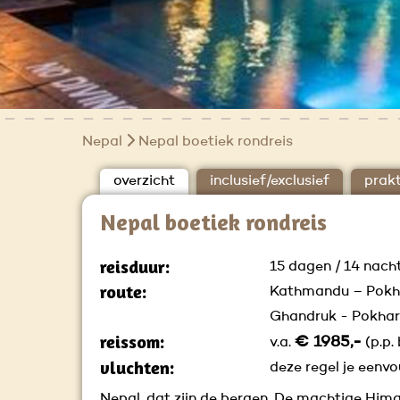
Nepal
Nepal boetiek rondreis
overzicht
inclusief/exclusief
prakt
Nepal boetiek rondreis
reisduur:
15 dagen / 14 nach
route:
Kathmandu – Pokha
Ghandruk - Pokha
reissom:
€ 1985,-
v.a.
(p.p. 
vluchten:
deze regel je eenvo
Nepal, dat zijn de bergen. De machtige Himal