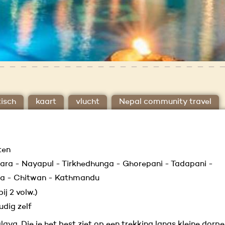
isch
kaart
vlucht
Nepal community travel
ten
ra - Nayapul - Tirkhedhunga - Ghorepani - Tadapani -
ra - Chitwan - Kathmandu
bij 2 volw.)
udig zelf
aya. Die je het best ziet op een trekking langs kleine dorp