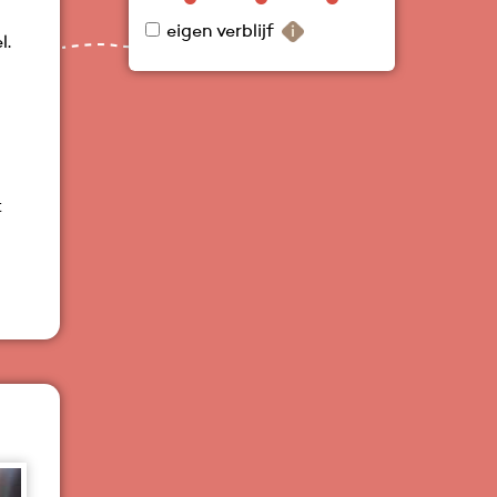
eigen verblijf
l.
t