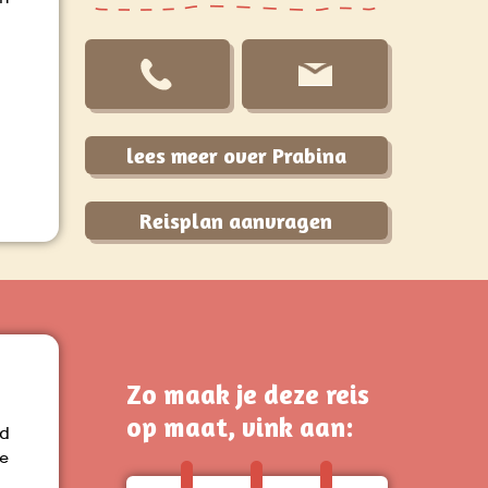
lees meer over Prabina
Reisplan aanvragen
Zo maak je deze reis
op maat, vink aan:
nd
Je