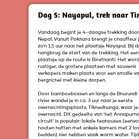
Dag 5: Nayapul, trek naar T
Vandaag begint je 4-daagse trekking doo
Nepal. Vanuit Pokhara brengt je chauffeur j
zo’n 1,5 uur naar het plaatsje Nayapul. Bij d
hangbrug de start van de trekking. Het eer
plaatsje op de route is Birethanti. Het wor
rustiger, de grotere plaatsen met souvenir
verkopers maken plaats voor een smalle val
bergrichel met kleine dorpen.
Door bamboebossen en langs de Bhurundi
rivier wandel je in ca. 3 uur naar je eerste
overnachtingsplaats, Tikhedhunga, waar je
overnacht. Dit gedeelte van ‘het Annapurn
circuit’ is populair: lokale teahouses (eenv
houten hutten met enkele kamers met 2 lo
bedden) hier hebben vaak warm water. Tijd