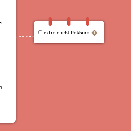
is
extra nacht Pokhara
n