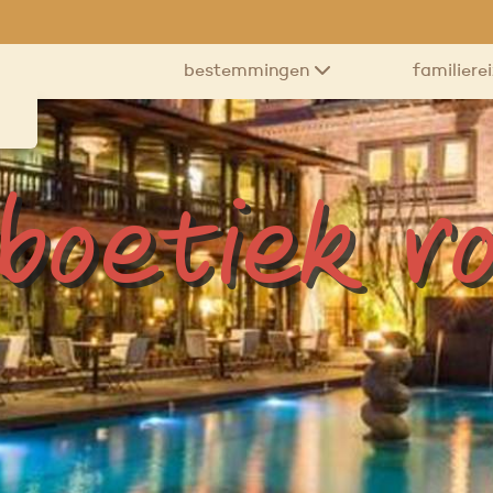
bestemmingen
familiere
boetiek r