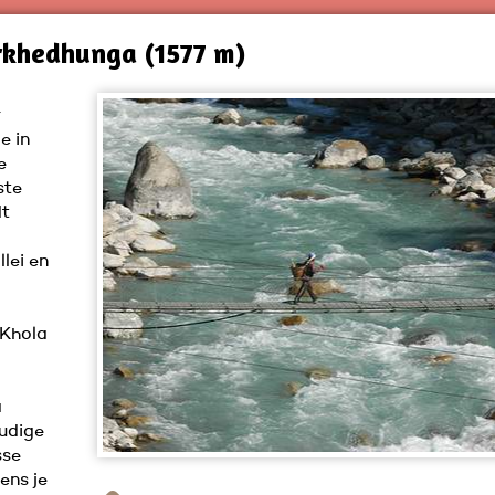
irkhedhunga (1577 m)
r
e in
e
ste
dt
lei en
 Khola
a
oudige
sse
ens je