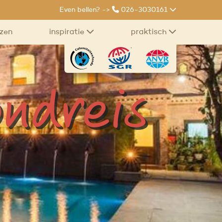
Even bellen? ->
026-3030161
izen
inspiratie
praktisch
ondreis