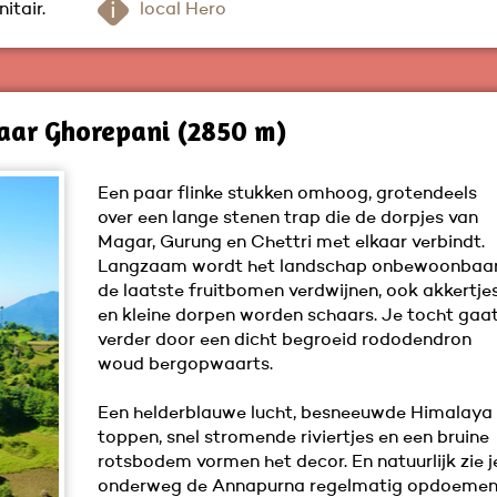
itair.
local Hero
naar Ghorepani (2850 m)
Een paar flinke stukken omhoog, grotendeels
over een lange stenen trap die de dorpjes van
Magar, Gurung en Chettri met elkaar verbindt.
Langzaam wordt het landschap onbewoonbaar
de laatste fruitbomen verdwijnen, ook akkertje
en kleine dorpen worden schaars. Je tocht gaa
verder door een dicht begroeid rododendron
woud bergopwaarts.
Een helderblauwe lucht, besneeuwde Himalaya
toppen, snel stromende riviertjes en een bruine
rotsbodem vormen het decor. En natuurlijk zie j
onderweg de Annapurna regelmatig opdoemen