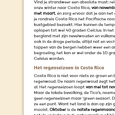
Vind je strandweer een absolute must: rei
onze winter naar Costa Rica,
van novembe
met maart
, én zorg ervoor dat je aan het
je rondreis Costa Rica het Pacifische noo
kustgebied bezoekt. Hier kunnen de temp
oplopen tot wel 40 graden Celcius. In het
bergland met zijn nevelwouden en vulkanen 
ook in de droge periode, altijd nat en voch
toppen van de bergen hebben weer een a
begroeiing, het kan er wel onder de 10 gr
Celsius worden.
Het regenseizoen in Costa Rica
Costa Rica is niet voor niets zo groen en
regenwoud. De naam regenwoud zegt het 
al. Het regenseizoen loopt
van mei tot n
Maar de lokale bevolking, de Tico’s, noeme
geen regenseizoen maar 'green season'. 
ze een punt. Want het land is dan op zijn 
mooist.
Oktober
is de
natste regenmaan