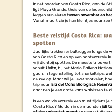
In het noorden van Costa Rica, aan de Sti
ligt Playa Grande, thuis van de lederschil
leggen hun eieren
tussen november en beg
Vanaf maart zie je hun kleintjes naar zee t
Beste reistijd Costa Rica: w
spotten
Jaarlijks trekken er bultruggen langs de 
van Costa Rica en op een bootexcursie ku
vrij dichtbij spotten. De meeste trips vert
vanuit
Uvita
, bij het Mario Ballena Nation
gaan, in tegenstelling tot snorkeltrips, we
de zee op. Maar wil je liever snorkelen, b
trip naar
Isla del Caño Biologisch Reserv
daar heb je een grote kans walvissen te zi
Is een walvis excursie een must tijdens je 
Costa Rica? Ga dan in de maanden
juli 