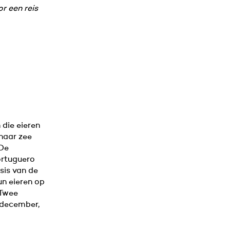
r een reis
 die eieren
 naar zee
 De
Tortuguero
sis van de
un eieren op
 Twee
 december,