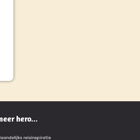
meer hero...
aandelijks reisinspiratie