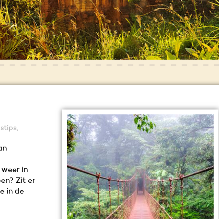
istips,
an
 weer in
en? Zit er
e in de