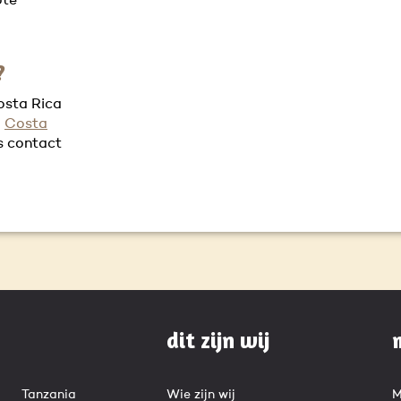
ote
?
Costa Rica
d
Costa
s contact
dit zijn wij
Tanzania
Wie zijn wij
M