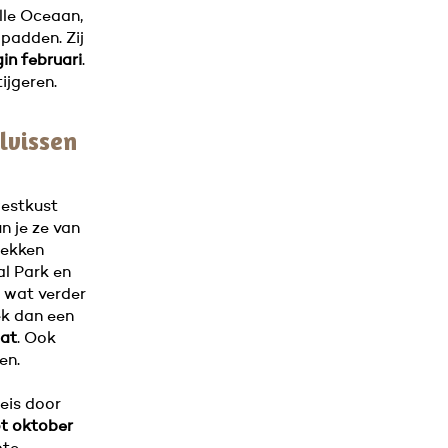
lle Oceaan,
dpadden. Zij
in februari
.
ijgeren.
alvissen
westkust
n je ze van
rekken
al Park en
l wat verder
oek dan een
aat
. Ook
en.
reis door
tot oktober