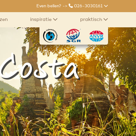
Even bellen? ->
026-3030161
izen
inspiratie
praktisch
 Costa