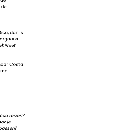
 de
n de
ica, dan is
oorgaans
het weer
aar Costa
ima.
ica reizen?
or je
npassen?