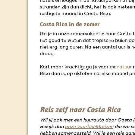
hotels en lodges in de natuurparken of bij
stranden zijn dan dicht, het is ook metee
rustigste maand in Costa Rica.
Costa Rica in de zomer
Ga je in onze zomervakantie naar Costa R
het goed te weten dat tropische buien d
niet erg lang duren. Na een aantal uur is 
droog.
Kort maar krachtig: ga je voor de
natuur
n
Rica dan is, op oktober na, elke maand pr
Reis zelf naar Costa Rica
Wil jij ook met een huurauto door Costa R
Bekijk dan
onze voorbeeldreizen
die we vo
hebben samengesteld. Wil je een reis aa