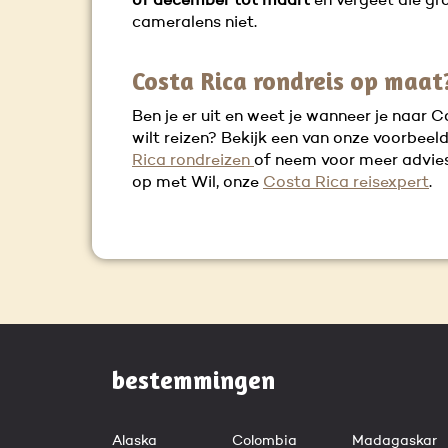
of december tot maart
en vergeet die gr
cameralens niet.
Costa Rica rondreis op maat
Ben je er uit en weet je wanneer je naar 
wilt reizen? Bekijk een van onze voorbeel
Rica rondreizen
of neem voor meer advie
op met Wil, onze
Costa Rica reisexpert
.
bestemmingen
Alaska
Colombia
Madagaskar