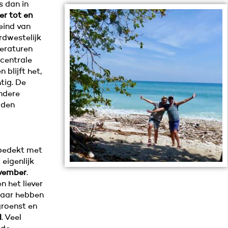
s dan in
r tot en
 eind van
rdwestelijk
eraturen
 centrale
blijft het,
tig. De
ndere
aden
 bedekt met
eigenlijk
ovember
.
n het liever
Daar hebben
groenst en
d
. Veel