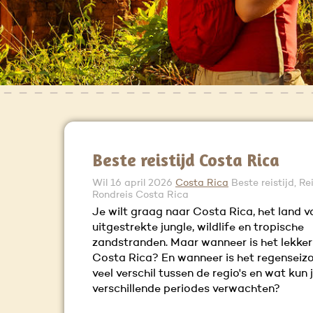
Beste reistijd Costa Rica
Wil
16 april 2026
Costa Rica
Beste reistijd, Re
Rondreis Costa Rica
Je wilt graag naar Costa Rica, het land v
uitgestrekte jungle, wildlife en tropische
zandstranden. Maar wanneer is het lekker
Costa Rica? En wanneer is het regenseizo
veel verschil tussen de regio's en wat kun j
verschillende periodes verwachten?