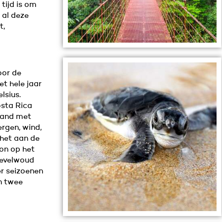
tijd is om
 al deze
t,
oor de
et hele jaar
lsius.
osta Rica
 land met
ergen, wind,
het aan de
zon op het
nevelwoud
er seizoenen
in twee