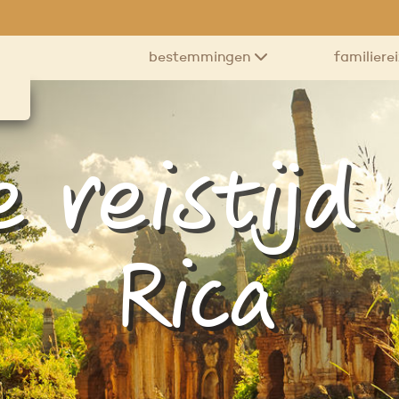
bestemmingen
familiere
 reistijd
Rica