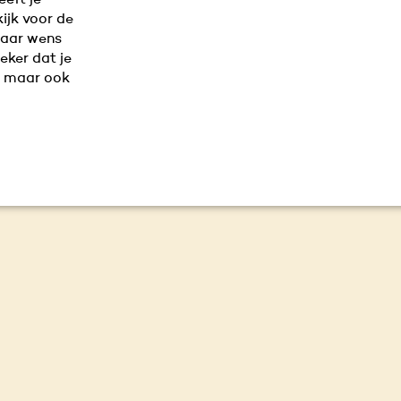
eft je
ijk voor de
naar wens
eker dat je
t, maar ook