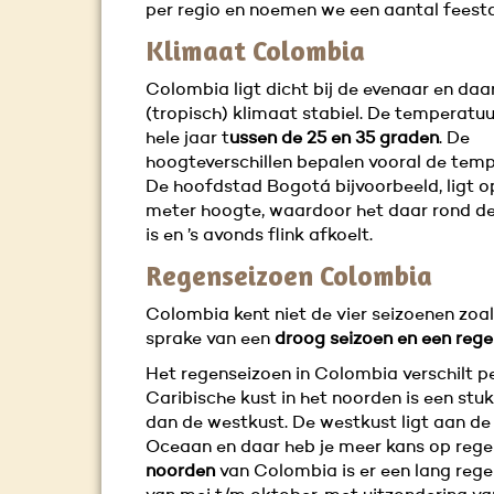
per regio en noemen we een aantal fees
Klimaat Colombia
Colombia ligt dicht bij de evenaar en daa
(tropisch) klimaat stabiel. De temperatuur
hele jaar t
ussen de 25 en 35 graden
. De
hoogteverschillen bepalen vooral de temp
De hoofdstad Bogotá bijvoorbeeld, ligt 
meter hoogte, waardoor het daar rond d
is en ’s avonds flink afkoelt.
Regenseizoen Colombia
Colombia kent niet de vier seizoenen zoals 
sprake van een
droog seizoen en een reg
Het regenseizoen in Colombia verschilt pe
Caribische kust in het noorden is een stu
dan de westkust. De westkust ligt aan de
Oceaan en daar heb je meer kans op regen
noorden
van Colombia is er een lang reg