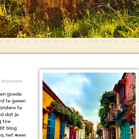
d, Maatwerk
Een goede
rd te geven
 andere te
d dat je
g toe
dit blog
ia, het weer