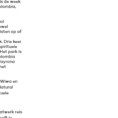
 is de week
olombia,
.
vol
owel
isten op af
. Drie keer
pirituele
 Het park is
Colombia
 Tayrona
het
 Wiwa en
atural
tuele
atwerk reis