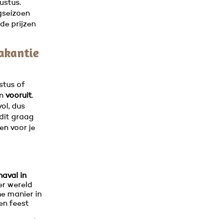
ustus.
gseizoen
de prijzen
akantie
ustus of
n
vooruit
.
vol, dus
 dit graag
en voor je
naval in
er wereld
e manier in
en feest