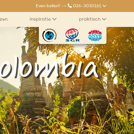
Even bellen? ->
026-3030161
izen
inspiratie
praktisch
olombia