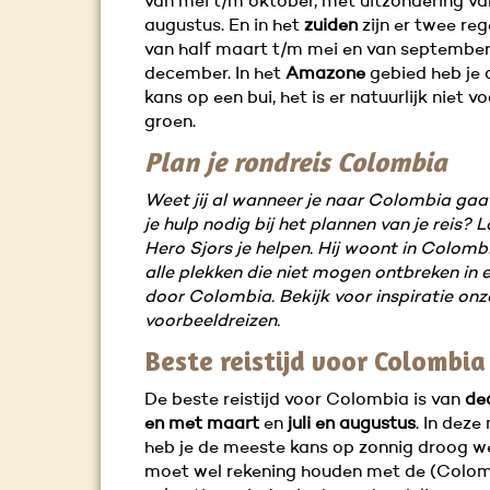
van mei t/m oktober, met uitzondering van
augustus. En in het
zuiden
zijn er twee re
van half maart t/m mei en van september
december. In het
Amazone
gebied heb je a
kans op een bui, het is er natuurlijk niet vo
groen.
Plan je rondreis Colombia
Weet jij al wanneer je naar Colombia gaa
je hulp nodig bij het plannen van je reis? L
Hero Sjors je helpen. Hij woont in Colomb
alle plekken die niet mogen ontbreken in e
door Colombia. Bekijk voor inspiratie onz
voorbeeldreizen.
Beste reistijd voor Colombia
De beste reistijd voor Colombia is van
de
en met maart
en
juli en augustus
. In dez
heb je de meeste kans op zonnig droog we
moet wel rekening houden met de (Colo