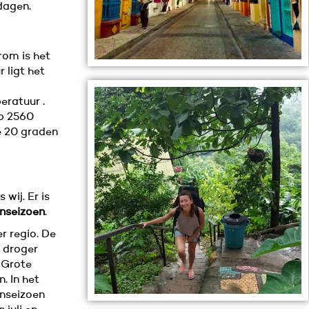
tdagen.
rom is het
 ligt het
eratuur .
op 2560
e 20 graden
wij. Er is
enseizoen
.
r regio. De
k droger
 Grote
. In het
enseizoen