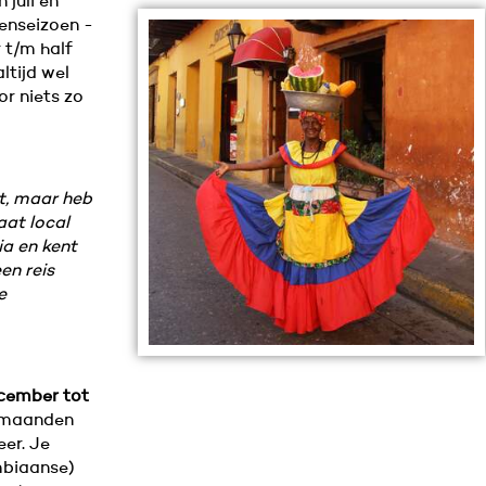
 juli en
genseizoen -
 t/m half
ltijd wel
or niets zo
t, maar heb
aat local
ia en kent
en reis
e
cember tot
e maanden
er. Je
mbiaanse)