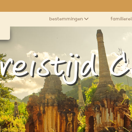
bestemmingen
familiere
reistijd C