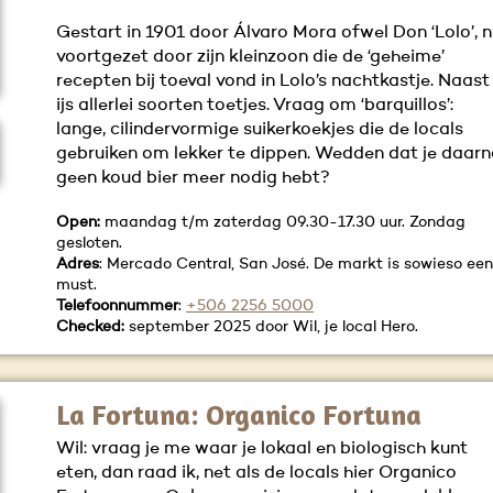
Gestart in 1901 door Álvaro Mora ofwel Don ‘Lolo’, 
voortgezet door zijn kleinzoon die de ‘geheime’
recepten bij toeval vond in Lolo’s nachtkastje. Naast
ijs allerlei soorten toetjes. Vraag om ‘barquillos’:
lange, cilindervormige suikerkoekjes die de locals
gebruiken om lekker te dippen. Wedden dat je daar
geen koud bier meer nodig hebt?
Open:
maandag t/m zaterdag 09.30-17.30 uur. Zondag
gesloten.
Adres
: Mercado Central, San José. De markt is sowieso ee
must.
Telefoonnummer
:
+506 2256 5000
Checked:
september 2025 door Wil, je local Hero.
La Fortuna: Organico Fortuna
Wil: vraag je me waar je lokaal en biologisch kunt
eten, dan raad ik, net als de locals hier Organico