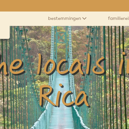
bestemmingen
familiere
e locals 
Rica