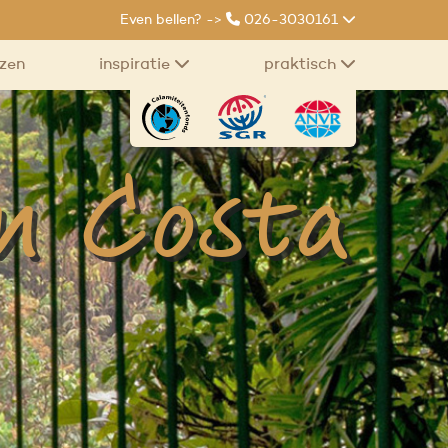
Even bellen? ->
026-3030161
izen
inspiratie
praktisch
in Costa