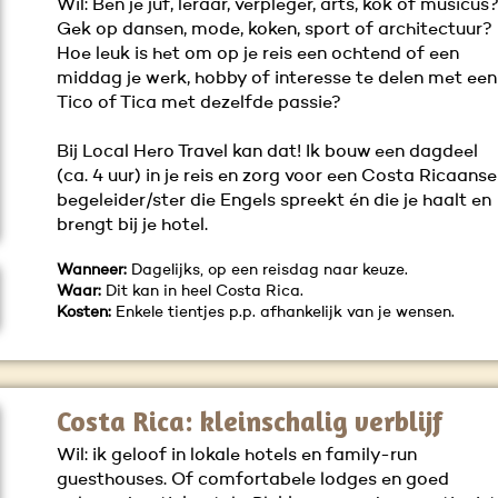
Wil: Ben je juf, leraar, verpleger, arts, kok of musicus
Gek op dansen, mode, koken, sport of architectuur?
Hoe leuk is het om op je reis een ochtend of een
middag je werk, hobby of interesse te delen met een
Tico of Tica met dezelfde passie?
Bij Local Hero Travel kan dat! Ik bouw een dagdeel
(ca. 4 uur) in je reis en zorg voor een Costa Ricaanse
begeleider/ster die Engels spreekt én die je haalt en
brengt bij je hotel.
Wanneer:
Dagelijks, op een reisdag naar keuze.
Waar:
Dit kan in heel Costa Rica.
Kosten:
Enkele tientjes p.p. afhankelijk van je wensen.
Costa Rica: kleinschalig verblijf
Wil: ik geloof in lokale hotels en family-run
guesthouses. Of comfortabele lodges en goed