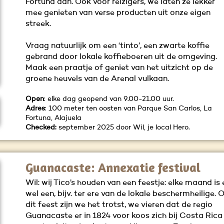
Fortuna aan. Ook voor reizigers, we laten ze lekker
mee genieten van verse producten uit onze eigen
streek.
Vraag natuurlijk om een ‘tinto’, een zwarte koffie
gebrand door lokale koffieboeren uit de omgeving.
Maak een praatje of geniet van het uitzicht op de
groene heuvels van de Arenal vulkaan.
Open
: elke dag geopend van 9.00-21.00 uur.
Adres
: 100 meter ten oosten van Parque San Carlos, La
Fortuna, Alajuela
Checked:
september 2025 door Wil, je local Hero.
Guanacaste: Annexatie festival
Wil: wij Tico’s houden van een feestje: elke maand is 
wel een, bijv. ter ere van de lokale beschermheilige. 
dit feest zijn we het trotst, we vieren dat de regio
Guanacaste er in 1824 voor koos zich bij Costa Rica