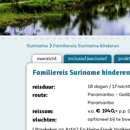
Suriname
Familiereis Suriname kinderen
overzicht
inclusief/exclusief
prakt
Familiereis Suriname kinderen
reisduur:
18 dagen / 17 nach
route:
Paramaribo - Galib
Paramaribo
reissom:
€ 1940,-
v.a.
p.p. 
vluchten:
optioneel bij te bo
Uitgekeken op Artis? En kleine Freek Vonkjes