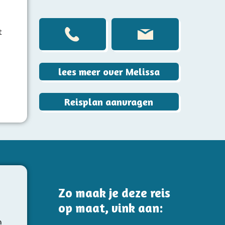
t
lees meer over Melissa
Reisplan aanvragen
Zo maak je deze reis
op maat, vink aan:
m