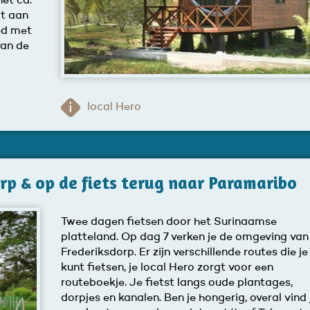
het ca.
ot aan
ed met
van de
local Hero
orp & op de fiets terug naar Paramaribo
Twee dagen fietsen door het Surinaamse
platteland. Op dag 7 verken je de omgeving van
Frederiksdorp. Er zijn verschillende routes die je
kunt fietsen, je local Hero zorgt voor een
routeboekje. Je fietst langs oude plantages,
dorpjes en kanalen. Ben je hongerig, overal vind 