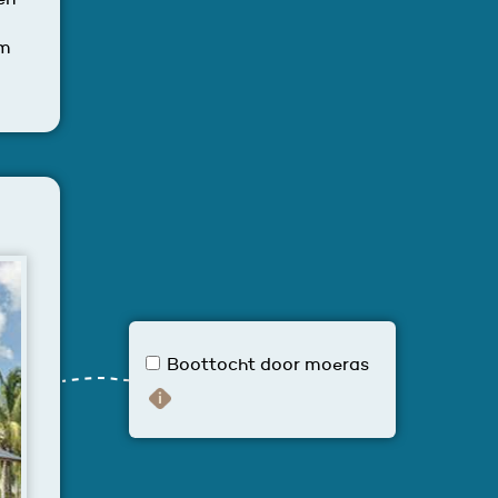
en
om
Boottocht door moeras