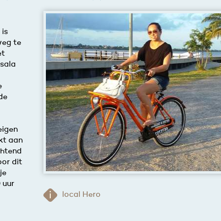
 is
weg te
et
asala
e
de
eigen
kt aan
chtend
or dit
je
 uur
local Hero