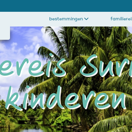
bestemmingen
familiere
iereis Su
kinderen