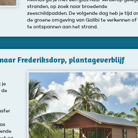
Avonds ga je met een gids naar verderop geleg
stranden, op zoek naar broedende
zeeschildpadden. De volgende dag heb je tijd 
de groene omgeving van Galibi te verkennen of
te ontspannen aan het strand.
naar Frederiksdorp, plantageverblijf
 je
 de
nsfer
was
vende