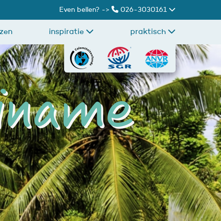
Even bellen? ->
026-3030161
izen
inspiratie
praktisch
riname