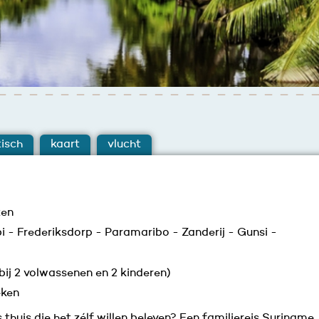
isch
kaart
vlucht
ten
i - Frederiksdorp - Paramaribo - Zanderij - Gunsi -
(bij 2 volwassenen en 2 kinderen)
eken
 thuis die het zélf willen beleven? Een familiereis Suriname