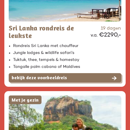
Sri Lanka rondreis de
19 dagen
leukste
€2290,-
v.a.
Rondreis Sri Lanka met chauffeur
Jungle lodges & wildlife safari’s
Tuktuk, thee, tempels & homestay
Tangalle palm cabana of Maldives
bekijk deze voorbeeldreis
Met je gezin