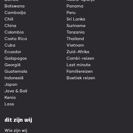
Botswana
Panama
Cambodja
Peru
Chili
Sri Lanka
China
Suriname
Colombia
Tanzania
Costa Rica
Thailand
Cuba
Vietnam
Ecuador
Zuid-Afrika
Galapagos
Combi-reizen
Georgië
Last minute
Guatemala
Familiereizen
Indonesië
Boetiek reizen
Japan
Java & Bali
Kenia
Laos
dit zijn wij
Wie zijn wij