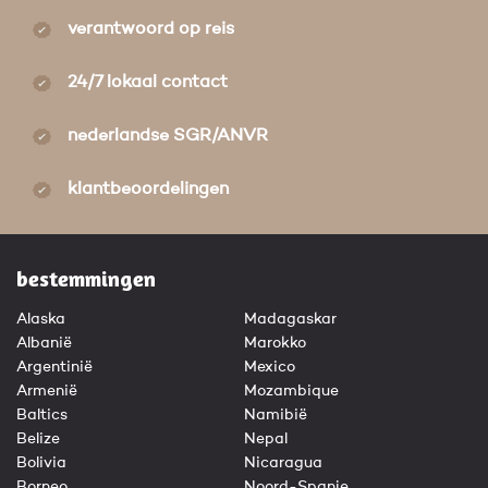
verantwoord op reis
24/7 lokaal contact
nederlandse SGR/ANVR
klantbeoordelingen
bestemmingen
Alaska
Madagaskar
Albanië
Marokko
Argentinië
Mexico
Armenië
Mozambique
Baltics
Namibië
Belize
Nepal
Bolivia
Nicaragua
Borneo
Noord-Spanje