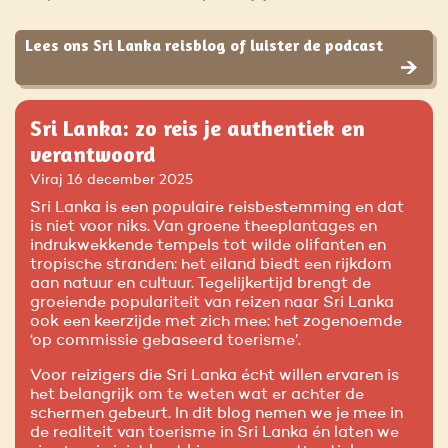
Lees ons Sri Lanka reisblog of luister de podcast
Sri Lanka: zo reis je authentiek en
verantwoord
Viraj
16 december 2025
Sri Lanka is een populaire reisbestemming en dat
is niet voor niks. Van groene theeplantages en
indrukwekkende tempels tot wilde olifanten en
tropische stranden: het eiland biedt een rijkdom
aan natuur en cultuur. Tegelijkertijd brengt de
groeiende populariteit van reizen naar Sri Lanka
ook een keerzijde met zich mee: het zogenoemde
‘op commissie gebaseerd toerisme’.
Voor reizigers die Sri Lanka écht willen ervaren is
het belangrijk om te weten wat er achter de
schermen gebeurt. In dit blog nemen we je mee in
de realiteit van toerisme in Sri Lanka én laten we