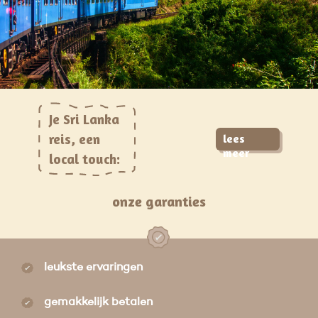
Je Sri Lanka
reis, een
lees
meer
local touch:
onze garanties
leukste ervaringen
gemakkelijk betalen