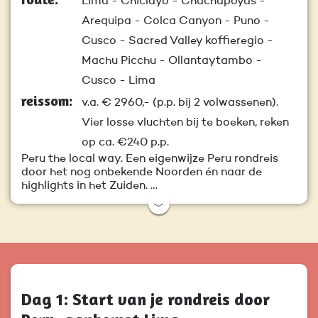
Lima - Chiclayo - Chachapoyas -
Arequipa - Colca Canyon - Puno -
Cusco - Sacred Valley koffieregio -
Machu Picchu - Ollantaytambo -
Cusco - Lima
reissom:
v.a.
€ 2960,-
(p.p. bij 2 volwassenen).
Vier losse vluchten bij te boeken, reken
op ca. €240 p.p.
Peru the local way. Een eigenwijze Peru rondreis
door het nog onbekende Noorden én naar de
highlights in het Zuiden. …
﹀
Dag 1: Start van je rondreis door