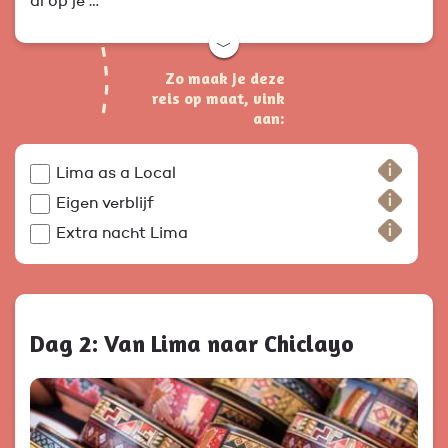
al op je …
﹀
Zo maak je deze
reis op maat, vink
aan:
Lima as a Local
Eigen verblijf
Extra nacht Lima
Dag 2: Van Lima naar Chiclayo