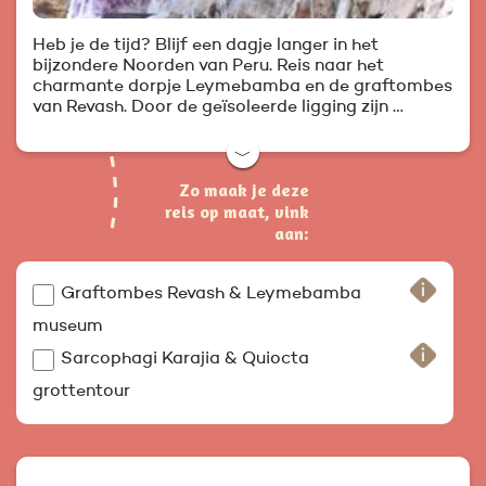
Heb je de tijd? Blijf een dagje langer in het
bijzondere Noorden van Peru. Reis naar het
charmante dorpje Leymebamba en de graftombes
van Revash. Door de geïsoleerde ligging zijn …
﹀
Zo maak je deze
reis op maat, vink
aan:
Graftombes Revash & Leymebamba
museum
Sarcophagi Karajia & Quiocta
grottentour