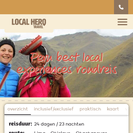
Peru best local
experiences rondreis
overzicht
inclusief/exclusief
praktisch
kaart
vlu
reisduur:
24 dagen / 23 nachten
route: