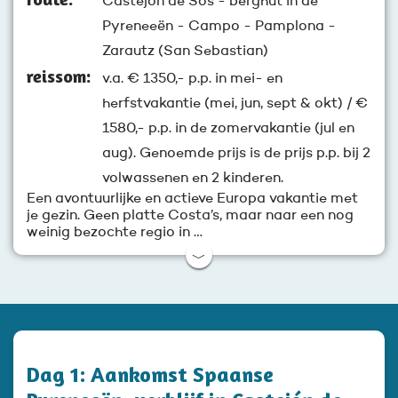
Castejón de Sos - berghut in de
Pyreneeën - Campo - Pamplona -
Zarautz (San Sebastian)
reissom:
v.a.
€ 1350,-
p.p. in mei- en
herfstvakantie (mei, jun, sept & okt) / €
1580,- p.p. in de zomervakantie (jul en
aug). Genoemde prijs is de prijs p.p. bij 2
volwassenen en 2 kinderen.
Een avontuurlijke en actieve Europa vakantie met
je gezin. Geen platte Costa’s, maar naar een nog
weinig bezochte regio in …
﹀
Dag 1: Aankomst Spaanse