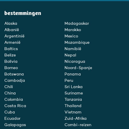
bestemmingen
Alaska
Madagaskar
Albanië
Marokko
Argentinië
Mexico
Armenië
Mozambique
Baltics
Namibië
Belize
Nepal
Bolivia
Nicaragua
Borneo
Noord-Spanje
Botswana
Panama
Cambodja
Peru
Chili
Sri Lanka
China
Suriname
Colombia
Tanzania
Costa Rica
Thailand
Cuba
Vietnam
Ecuador
Zuid-Afrika
Galapagos
Combi-reizen