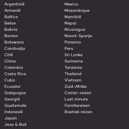
Argentinië
Mexico
Armenië
Mozambique
Baltics
Namibië
Belize
Nepal
Bolivia
Nicaragua
Borneo
Noord-Spanje
Botswana
Panama
Cambodja
Peru
Chili
Sri Lanka
China
Suriname
Colombia
Tanzania
Costa Rica
Thailand
Cuba
Vietnam
Ecuador
Zuid-Afrika
Galapagos
Combi-reizen
Georgië
Last minute
Guatemala
Familiereizen
Indonesië
Boetiek reizen
Japan
Java & Bali