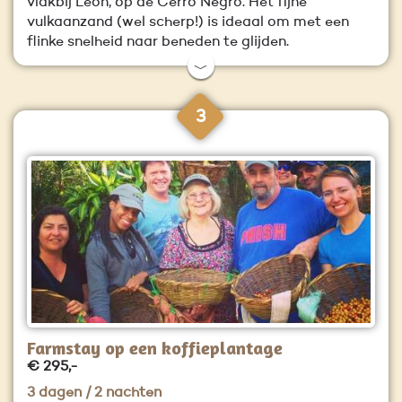
vlakbij Leon, op de Cerro Negro. Het fijne
vulkaanzand (wel scherp!) is ideaal om met een
flinke snelheid naar beneden te glijden.
﹀
3
Farmstay op een koffieplantage
€ 295,-
3 dagen / 2 nachten