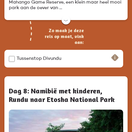
Mahango Game Reserve, een klein maar heel mooi
park aan de oever van …
﹀
Zo maak je deze
reis op maat, vink
aan:
Tussenstop Divundu
Dag 8: Namibië met kinderen,
Rundu naar Etosha National Park