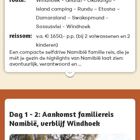
Windhoek - Ghanzi - Okavango -
Island camping - Rundu – Etosha –
Damaraland – Swakopmund -
Sossusvlei - Windhoek
reissom:
v.a.
€ 1650,-
p.p. (bij 2 volwassenen en 2
kinderen)
Een compacte selfdrive Namibië familie reis, die je
mét je gezin de highlights van Namibië laat zien:
avontuurlijk, verantwoord en …
﹀
Dag 1 - 2: Aankomst familiereis
Namibië, verblijf Windhoek