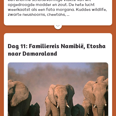
een enorme schotelvormige vlakte van wit
opgedroogde modder en zout. De hete lucht
weerkaatst als een fata morgana. Kuddes wildlife,
zwarte neushoorns, cheetahs, …
﹀
Dag 11: Familiereis Namibië, Etosha
naar Damaraland