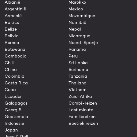
Albanië
Marokko
Argentinië
Mexico
Armenië
Mozambique
Baltics
Namibië
Belize
Nepal
Bolivia
Nicaragua
Borneo
Noord-Spanje
Botswana
Panama
Cambodja
Peru
Chili
Sri Lanka
China
Suriname
Colombia
Tanzania
Costa Rica
Thailand
Cuba
Vietnam
Ecuador
Zuid-Afrika
Galapagos
Combi-reizen
Georgië
Last minute
Guatemala
Familiereizen
Indonesië
Boetiek reizen
Japan