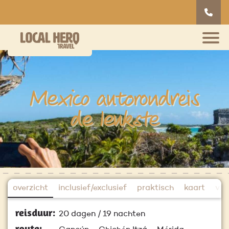
Mexico autorondreis
de leukste
overzicht
inclusief/exclusief
praktisch
kaart
vlu
reisduur:
20 dagen / 19 nachten
route: