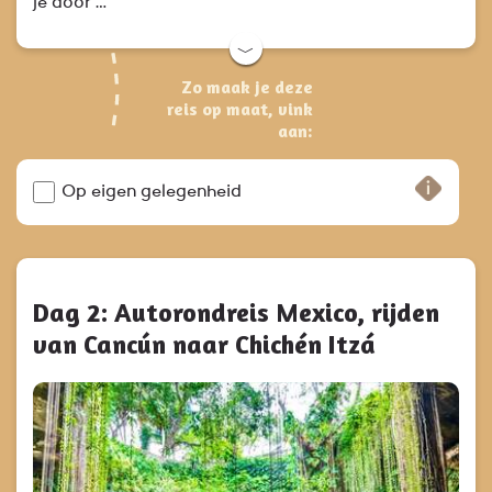
je door …
﹀
Zo maak je deze
reis op maat, vink
aan:
Op eigen gelegenheid
Dag 2: Autorondreis Mexico, rijden
van Cancún naar Chichén Itzá