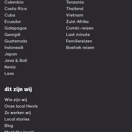
Colombia
Tanzania
Costa Rica
Thailand
Cuba
Vietnam
Ecuador
Zuid-Afrika
Galapagos
Combi-reizen
Georgië
Last minute
Guatemala
Familiereizen
Indonesië
Boetiek reizen
Japan
Java & Bali
Kenia
Laos
dit zijn wij
Wie zijn wij
Onze local Hero's
Zo werken wij
Local stories
Blog