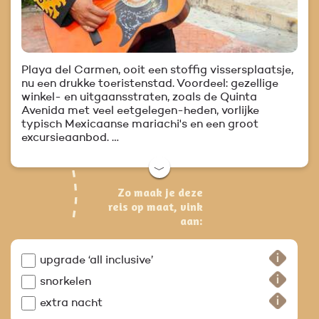
Playa del Carmen, ooit een stoffig vissersplaatsje,
nu een drukke toeristenstad. Voordeel: gezellige
winkel- en uitgaansstraten, zoals de Quinta
Avenida met veel eetgelegen-heden, vorlijke
typisch Mexicaanse mariachi's en een groot
excursieaanbod. …
﹀
Zo maak je deze
reis op maat, vink
aan:
upgrade ‘all inclusive’
snorkelen
extra nacht