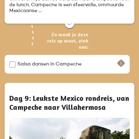
de lunch. Campeche is een sfeervolle, ommuurde
Mexicaanse …
﹀
Zo maak je deze
reis op maat, vink
aan:
Salsa dansen in Campeche
Dag 9: Leukste Mexico rondreis, van
Campeche naar Villahermosa