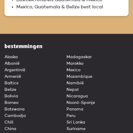
Mexico, Guatemala & Belize best local
bestemmingen
Alaska
Madagaskar
Albanië
Marokko
Argentinië
Mexico
Armenië
Mozambique
Baltics
Namibië
Belize
Nepal
Bolivia
Nicaragua
Borneo
Noord-Spanje
Botswana
Panama
Cambodja
Peru
Chili
Sri Lanka
China
Suriname