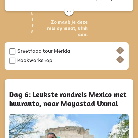
﹀
Zo maak je deze
reis op maat, vink
aan:
Sreetfood tour Mérida
Kookworkshop
Dag 6: Leukste rondreis Mexico met
huurauto, naar Mayastad Uxmal