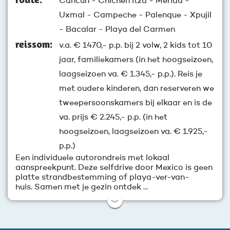
Cancun - Chichén Itzá - Mérida -
Uxmal - Campeche - Palenque - Xpujil
- Bacalar - Playa del Carmen
reissom:
v.a.
€ 1470,-
p.p. bij 2 volw, 2 kids tot 10
jaar, familiekamers (in het hoogseizoen,
laagseizoen va. € 1.345,- p.p.). Reis je
met oudere kinderen, dan reserveren we
tweepersoonskamers bij elkaar en is de
va. prijs € 2.245,- p.p. (in het
hoogseizoen, laagseizoen va. € 1.925,-
p.p.)
Een individuele autorondreis met lokaal
aanspreekpunt. Deze selfdrive door Mexico is geen
platte strandbestemming of playa-ver-van-
huis. Samen met je gezin ontdek …
﹀