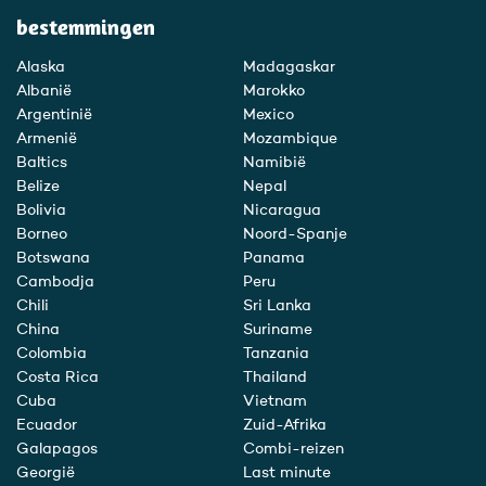
bestemmingen
Alaska
Madagaskar
Albanië
Marokko
Argentinië
Mexico
Armenië
Mozambique
Baltics
Namibië
Belize
Nepal
Bolivia
Nicaragua
Borneo
Noord-Spanje
Botswana
Panama
Cambodja
Peru
Chili
Sri Lanka
China
Suriname
Colombia
Tanzania
Costa Rica
Thailand
Cuba
Vietnam
Ecuador
Zuid-Afrika
Galapagos
Combi-reizen
Georgië
Last minute