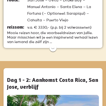
San José – Uvita – Drake Bay –
Manuel Antonio – Santa Elena – La
Fortuna (– Optioneel: Sarapiquí) –
Cahuita – Puerto Viejo
reissom:
v.a.
€ 3330,-
(p.p. bij 2 volwassenen)
Mooie reizen hoor, die voorbeeldreizen van jullie.
Maar misschien wil je een inspirerend verhaal lezen
van iemand die zélf zijn …
﹀
Dag 1 - 2: Aankomst Costa Rica, San
Jose, verblijf