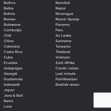
Baltics
Namibië
Belize
Nepal
Bolivia
Nicaragua
Borneo
Noord-Spanje
Botswana
Panama
Cambodja
Peru
Chili
Sri Lanka
China
Suriname
Colombia
Tanzania
Costa Rica
Thailand
Cuba
Vietnam
Ecuador
Zuid-Afrika
Galapagos
Combi-reizen
Georgië
Last minute
Guatemala
Familiereizen
Indonesië
Boetiek reizen
Japan
Java & Bali
Kenia
Laos