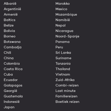
Albanië
Marokko
Argentinië
Mexico
Armenië
Mozambique
Baltics
Namibië
Belize
Nepal
Bolivia
Nicaragua
Borneo
Noord-Spanje
Botswana
Panama
Cambodja
Peru
Chili
Sri Lanka
China
Suriname
Colombia
Tanzania
Costa Rica
Thailand
Cuba
Vietnam
Ecuador
Zuid-Afrika
Galapagos
Combi-reizen
Georgië
Last minute
Guatemala
Familiereizen
Indonesië
Boetiek reizen
Japan