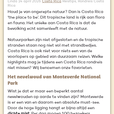
Linda
14 april 2026
Costa Rica
Reistips, Rondreis Costa
Rica
Houd je van ongerepte natuur? Dan is Costa Rica
‘the place to be’. Dit tropische land is rijk aan flora
en fauna. Het unieke aan Costa Rica is dat de
bevolking echt samenleeft met de natuur.
Natuurparken zijn niet afgesloten en de tropische
stranden staan nog niet vol met strandbedjes.
Costa Rica is ook niet voor niets een van de
voorlopers op gebied van duurzaam reizen. Welke
highlights mag je tijdens een Costa Rica rondreis
niet missen? Wij benoemen onze favorieten.
Het nevelwoud van Monteverde National
Park
Wist je dat er maar een beperkt aantal
nevelwouden op aarde te vinden zijn? Monteverde
is er een van en daarom een absolute must-see.
Door de hoge ligging hangt er bijna altijd een
dichte mist
. Per dag mogen 100 bezoekers