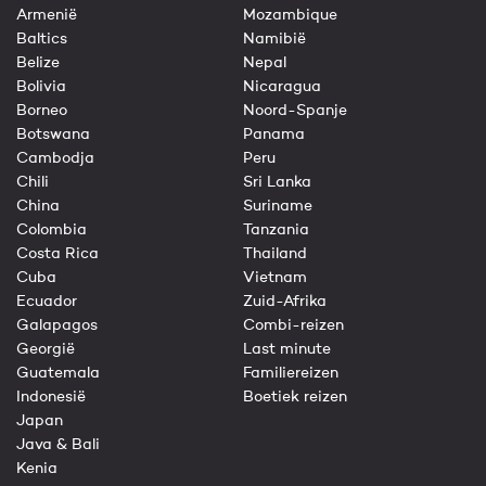
Armenië
Mozambique
Baltics
Namibië
Belize
Nepal
Bolivia
Nicaragua
Borneo
Noord-Spanje
Botswana
Panama
Cambodja
Peru
Chili
Sri Lanka
China
Suriname
Colombia
Tanzania
Costa Rica
Thailand
Cuba
Vietnam
Ecuador
Zuid-Afrika
Galapagos
Combi-reizen
Georgië
Last minute
Guatemala
Familiereizen
Indonesië
Boetiek reizen
Japan
Java & Bali
Kenia