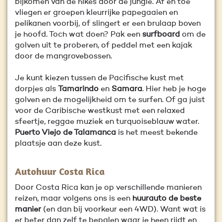
bijkomen van de hikes door de jungle. Af en toe
vliegen er groepen kleurrijke papegaaien en
pelikanen voorbij, of slingert er een brulaap boven
je hoofd. Toch wat doen? Pak een
surfboard
om de
golven uit te proberen, of peddel met een kajak
door de mangrovebossen.
Je kunt kiezen tussen de Pacifische kust met
dorpjes als
Tamarindo
en
Samara
. Hier heb je hoge
golven en de mogelijkheid om te surfen. Of ga juist
voor de Caribische westkust met een relaxed
sfeertje, reggae muziek en turquoiseblauw water.
Puerto Viejo de Talamanca
is het meest bekende
plaatsje aan deze kust.
Autohuur Costa Rica
Door Costa Rica kan je op verschillende manieren
reizen, maar volgens ons is een
huurauto de beste
manier
(en dan bij voorkeur een 4WD). Want wat is
er beter dan zelf te bepalen waar je heen rijdt en