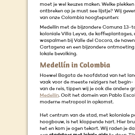
moet je wel keuzes maken. Welke plekken
ontbreken op je must see lijstje? Wij geven
van onze Colombia hoogtepunten:
Medellín met de bijzondere Comuna 13-to
koloniale Villa Leyva, de koffieplantages,
waspalmen bij Valle del Cocora, de have
Cartagena en een bijzondere ontmoeting
lokale bevolking.
Medellín in Colombia
Hoewel Bogota de hoofdstad van het land
vaak voor de meeste reizigers het begin-
van de reis, tippen wij je ook die andere g
Medellín
. Ooit het domein van Pablo Esco
moderne metropool in opkomst.
Het centrum van de stad, met koloniale 
hoogbouw, is het kloppende hart. Hier brui
het en kom je ogen tekort. Wij raden je 