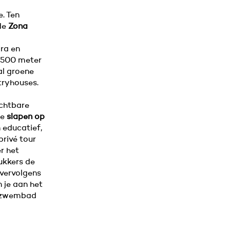
. Ten
de
Zona
ra en
1500 meter
ral groene
tryhouses.
uchtbare
te
slapen op
n educatief,
rivé tour
er het
lukkers de
 vervolgens
 je aan het
t zwembad