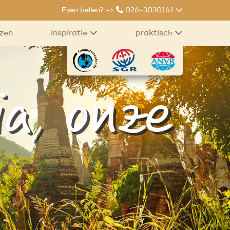
Even bellen? ->
026-3030161
izen
inspiratie
praktisch
a, onze