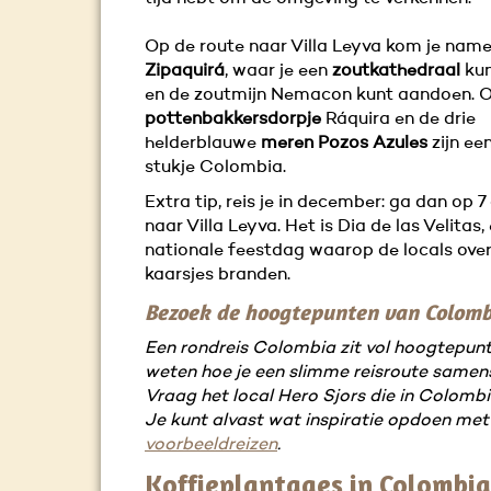
Op de route naar Villa Leyva kom je namel
Zipaquirá
, waar je een
zoutkathedraal
kun
en de zoutmijn Nemacon kunt aandoen. 
pottenbakkersdorpje
Ráquira en de drie
helderblauwe
meren Pozos Azules
zijn een
stukje Colombia.
Extra tip, reis je in december: ga dan op
naar Villa Leyva. Het is Dia de las Velitas,
nationale feestdag waarop de locals over
kaarsjes branden.
Bezoek de hoogtepunten van Colomb
Een rondreis Colombia zit vol hoogtepunte
weten hoe je een slimme reisroute samen
Vraag het local Hero Sjors die in Colomb
Je kunt alvast wat inspiratie opdoen met
voorbeeldreizen
.
Koffieplantages in Colombi