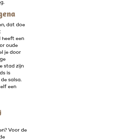
g.
gena
n, dat doe
t
 heeft een
or oude
l je door
ige
e stad zijn
ds is
 de salsa.
elf een
j
ten? Voor de
de