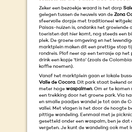
Zeker een bezoekje waard is het dorp
Sal
gelegen tussen de heuvels van de
Zona Ca
sfeervolle dorpje met traditioneel witgek
Paisas-huizen is, ondanks het groeiende 
toeristen dat hier komt, nog steeds een b
plek. De groene omgeving en het levendig
marktplein maken dit een prettige stop ti
rondreis. Plof neer op een terrasje op het 
drink een kopje ‘tinto’ (zoals de Colombi
koffie noemen).
Vanaf het marktplein gaan er lokale buss
Valle de Cocora
. Dit park staat bekend o
meter hoge
waspalmen
. Om er te komen
een trekking door het groene park. Via 
en smalle paadjes wandel je tot aan de 
vallei. Met vlagen is het door de hoogte b
pittige wandeling. Eenmaal met je pickni
gesetteld onder een waspalm, ben je dat 
vergeten. Je kunt de wandeling ook met l