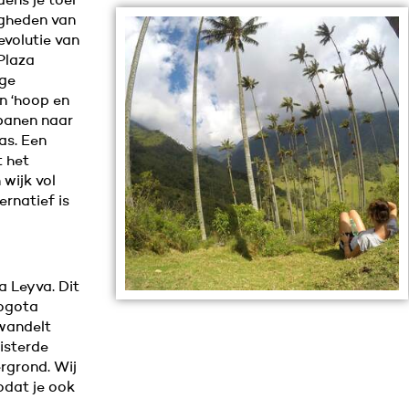
dens je toer
igheden van
evolutie van
Plaza
ige
an ‘hoop en
lbanen naar
as. Een
t het
 wijk vol
ernatief is
la Leyva. Dit
Bogota
 wandelt
isterde
rgrond. Wij
odat je ook