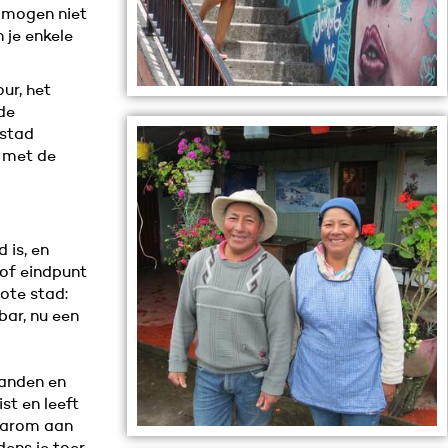
 mogen niet
 je enkele
ur, het
 de
nstad
 met de
 is, en
 of eindpunt
rote stad:
bar, nu een
panden en
st en leeft
daarom aan