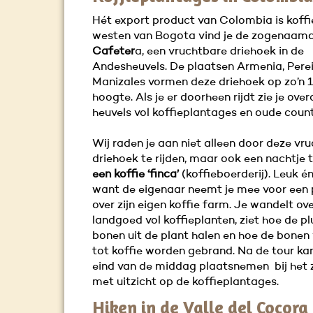
Hét export product van Colombia is koffie
westen van Bogota vind je de zogenaam
Cafeter
a, een vruchtbare driehoek in de
Andesheuvels. De plaatsen Armenia, Perei
Manizales vormen deze driehoek op zo’n 
hoogte. Als je er doorheen rijdt zie je ove
heuvels vol koffieplantages en oude coun
Wij raden je aan niet alleen door deze vr
driehoek te rijden, maar ook een nachtje 
een koffie ‘finca’
(koffieboerderij). Leuk é
want de eigenaar neemt je mee voor een p
over zijn eigen koffie farm. Je wandelt ov
landgoed vol koffieplanten, ziet hoe de p
bonen uit de plant halen en hoe de bonen
tot koffie worden gebrand. Na de tour kan
eind van de middag plaatsnemen bij he
met uitzicht op de koffieplantages.
Hiken in de Valle del Cocora