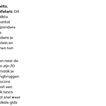
ento
,
fetera
. Dit
alkte
aantal
ijzondere
e
jdens je
plein en
anen hun
en naar de
m zijn 70
 maak je
hangbruggen
Cocora
est een
ck lunch
al snel weer
okale gids