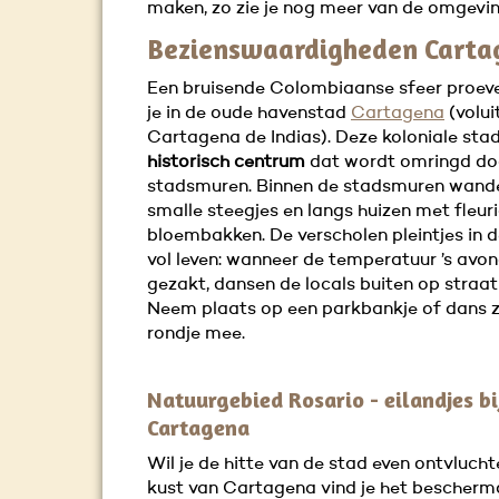
maken, zo zie je nog meer van de omgevin
Bezienswaardigheden Carta
Een bruisende Colombiaanse sfeer proeve
je in de oude havenstad
Cartagena
(volui
Cartagena de Indias). Deze koloniale stad
historisch centrum
dat wordt omringd do
stadsmuren. Binnen de stadsmuren wande
smalle steegjes en langs huizen met fleur
bloembakken. De verscholen pleintjes in d
vol leven: wanneer de temperatuur ’s avon
gezakt, dansen de locals buiten op straat
Neem plaats op een parkbankje of dans z
rondje mee.
Natuurgebied Rosario - eilandjes bi
Cartagena
Wil je de hitte van de stad even ontvluch
kust van Cartagena vind je het bescherm