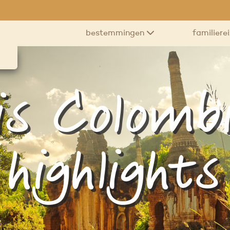
bestemmingen
familiere
is Colombi
highlights