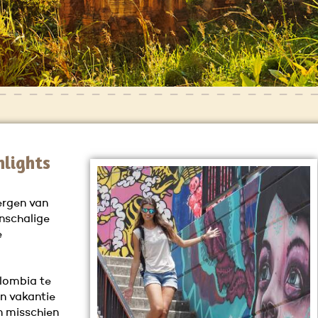
hlights
bergen van
nschalige
e
lombia te
n vakantie
n misschien