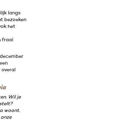
ijk langs
t bezoeken
Ook het
 fraai
 7 december
 een
 overal
ia
n. Wil je
stelt?
ia woont.
 onze
a