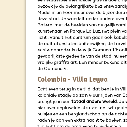
een
stadstoer met lokale gids
te doen. Tij
bezoek je de belangrijkste bezienswaard
Medellin en hoor meer over de bijzondere 
deze stad. Je wandelt onder andere over 
Botero, met de beelden van de gelijknam
kunstenaar, en Parque La Luz, het plein v
licht'. Vanuit het centrum gaan ook kabe
de ooit afgesloten buitenwijken, de farvel
echte aanrader is de wijk Comuna 13: ooi
gevaarlijkste gedeelte van de stad, nu een
vrolijke graffiti art. Een minder bekend alt
de Comuna 4.
Colombia - Villa Leyva
Echt even terug in de tijd, dat ben je in Vil
koloniale stadje op zo’n 4 uur rijden van 
brengt je in een
totaal andere wereld
. Je
hier over geplaveide straten met witgeple
huisjes en een berglandschap op de achte
raden je aan een extra nacht te boeken, z
tijd hebt om de omgeving te verkennen.