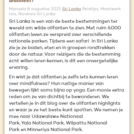
Manuela
8 augustus 2025
Sri Lanka
Reistips, Maatwerk
reis, Rondreis Sri Lanka
Sri Lanka is een van de beste bestemmingen ter
wereld om wilde olifanten te zien. Met ruim 6.000
olifanten leven ze verspreid over verschillende
nationale parken. Tijdens een safari in Sri Lanka
zie je ze baden, eten en in groepen rondtrekken
door de natuur. Voor reizigers die de bestemming
écht willen leren kennen, is dit een onvergetelijke
ervaring.
En wist je dat olifanten je zelfs iets kunnen leren
over mindfulness? Hun rustige manier van
bewegen lijkt soms bijna op yoga. Een mooie extra
reden om ze van dichtbij te bewonderen. We
vertellen je in dit blog over de olifanten highlights
en waar je ze het beste kunt spotten. We nemen je
mee naar Udawalawe Nationaal
Park, Yala National Park, Wilpattu National
Park en Minneriya National Park.