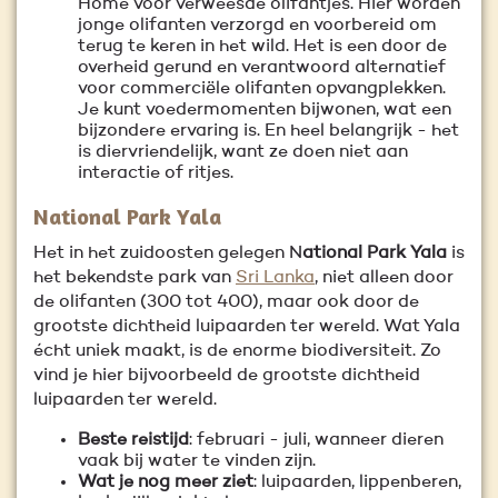
Home voor verweesde olifantjes. Hier worden
jonge olifanten verzorgd en voorbereid om
terug te keren in het wild. Het is een door de
overheid gerund en verantwoord alternatief
voor commerciële olifanten opvangplekken.
Je kunt voedermomenten bijwonen, wat een
bijzondere ervaring is. En heel belangrijk - het
is diervriendelijk, want ze doen niet aan
interactie of ritjes.
National Park Yala
Het in het zuidoosten gelegen N
ational Park
Yala
is
het bekendste park van
Sri Lanka
, niet alleen door
de olifanten (300 tot 400), maar ook door de
grootste dichtheid luipaarden ter wereld. Wat Yala
écht uniek maakt, is de enorme biodiversiteit. Zo
vind je hier bijvoorbeeld de grootste dichtheid
luipaarden ter wereld.
Beste reistijd
: februari - juli, wanneer dieren
vaak bij water te vinden zijn.
Wat je nog meer ziet
: luipaarden, lippenberen,