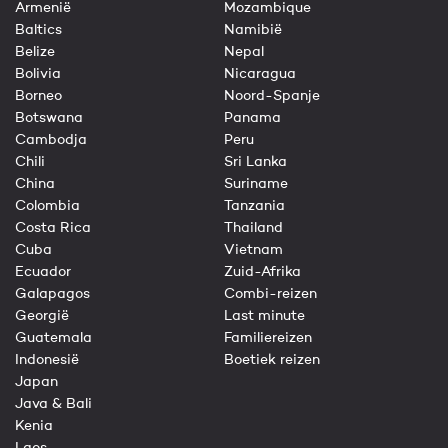
Armenië
Mozambique
Baltics
Namibië
Belize
Nepal
Bolivia
Nicaragua
Borneo
Noord-Spanje
Botswana
Panama
Cambodja
Peru
Chili
Sri Lanka
China
Suriname
Colombia
Tanzania
Costa Rica
Thailand
Cuba
Vietnam
Ecuador
Zuid-Afrika
Galapagos
Combi-reizen
Georgië
Last minute
Guatemala
Familiereizen
Indonesië
Boetiek reizen
Japan
Java & Bali
Kenia