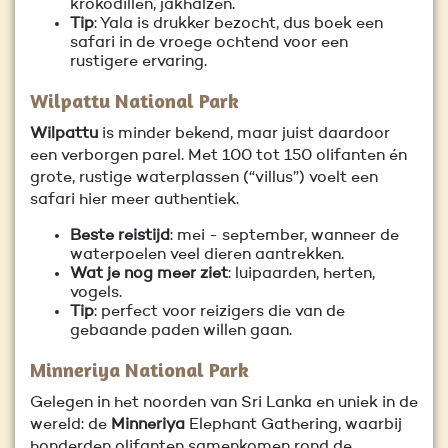
krokodillen, jakhalzen.
Tip
: Yala is drukker bezocht, dus boek een
safari in de vroege ochtend voor een
rustigere ervaring.
Wilpattu National Park
Wilpattu
is minder bekend, maar juist daardoor
een verborgen parel. Met 100 tot 150 olifanten én
grote, rustige waterplassen (“villus”) voelt een
safari hier meer authentiek.
Beste reistijd
: mei - september, wanneer de
waterpoelen veel dieren aantrekken.
Wat je nog meer ziet
: luipaarden, herten,
vogels.
Tip
: perfect voor reizigers die van de
gebaande paden willen gaan.
Minneriya National Park
Gelegen in het noorden van Sri Lanka en uniek in de
wereld: de
Minneriya
Elephant Gathering, waarbij
honderden olifanten samenkomen rond de