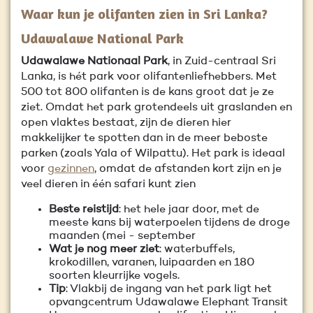
Waar kun je olifanten zien in Sri Lanka?
Udawalawe National Park
Udawalawe Nationaal Park
, in Zuid-centraal Sri
Lanka, is hét park voor olifantenliefhebbers. Met
500 tot 800 olifanten is de kans groot dat je ze
ziet. Omdat het park grotendeels uit graslanden en
open vlaktes bestaat, zijn de dieren hier
makkelijker te spotten dan in de meer beboste
parken (zoals Yala of Wilpattu). Het park is ideaal
voor
gezinnen
, omdat de afstanden kort zijn en je
veel dieren in één safari kunt zien
Beste reistijd
: het hele jaar door, met de
meeste kans bij waterpoelen tijdens de droge
maanden (mei - september
Wat je nog meer ziet
: waterbuffels,
krokodillen, varanen, luipaarden en 180
soorten kleurrijke vogels.
Tip
: Vlakbij de ingang van het park ligt het
opvangcentrum Udawalawe Elephant Transit