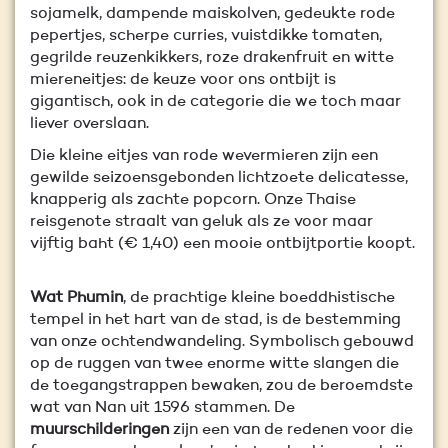
sojamelk, dampende maiskolven, gedeukte rode
pepertjes, scherpe curries, vuistdikke tomaten,
gegrilde reuzenkikkers, roze drakenfruit en witte
miereneitjes: de keuze voor ons ontbijt is
gigantisch, ook in de categorie die we toch maar
liever overslaan.
Die kleine eitjes van rode wevermieren zijn een
gewilde seizoensgebonden lichtzoete delicatesse,
knapperig als zachte popcorn. Onze Thaise
reisgenote straalt van geluk als ze voor maar
vijftig baht (€ 1,40) een mooie ontbijtportie koopt.
Wat Phumin
, de prachtige kleine boeddhistische
tempel in het hart van de stad, is de bestemming
van onze ochtendwandeling. Symbolisch gebouwd
op de ruggen van twee enorme witte slangen die
de toegangstrappen bewaken, zou de beroemdste
wat van Nan uit 1596 stammen. De
muurschilderingen
zijn een van de redenen voor die