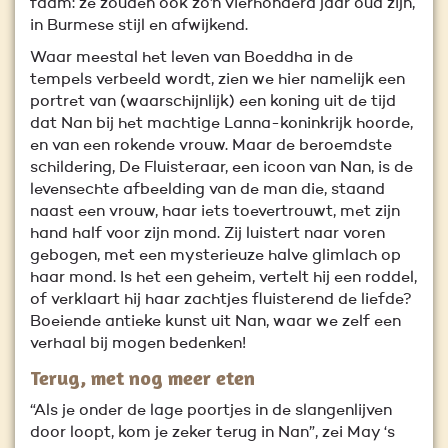
faam: ze zouden ook zo’n vierhonderd jaar oud zijn,
in Burmese stijl en afwijkend.
Waar meestal het leven van Boeddha in de
tempels verbeeld wordt, zien we hier namelijk een
portret van (waarschijnlijk) een koning uit de tijd
dat Nan bij het machtige Lanna-koninkrijk hoorde,
en van een rokende vrouw. Maar de beroemdste
schildering, De Fluisteraar, een icoon van Nan, is de
levensechte afbeelding van de man die, staand
naast een vrouw, haar iets toevertrouwt, met zijn
hand half voor zijn mond. Zij luistert naar voren
gebogen, met een mysterieuze halve glimlach op
haar mond. Is het een geheim, vertelt hij een roddel,
of verklaart hij haar zachtjes fluisterend de liefde?
Boeiende antieke kunst uit Nan, waar we zelf een
verhaal bij mogen bedenken!
Terug, met nog meer eten
“Als je onder de lage poortjes in de slangenlijven
door loopt, kom je zeker terug in Nan”, zei May ‘s