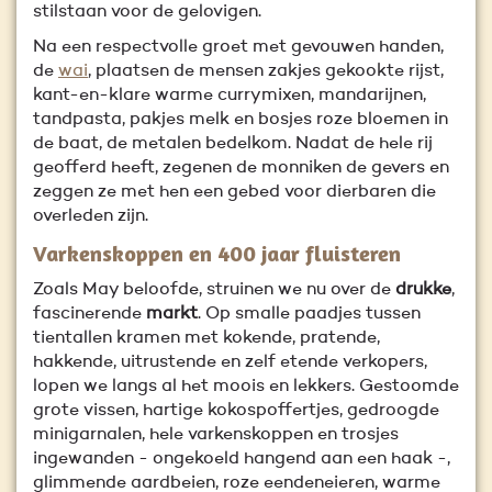
stilstaan voor de gelovigen.
Na een respectvolle groet met gevouwen handen,
de
wai
, plaatsen de mensen zakjes gekookte rijst,
kant-en-klare warme currymixen, mandarijnen,
tandpasta, pakjes melk en bosjes roze bloemen in
de baat, de metalen bedelkom. Nadat de hele rij
geofferd heeft, zegenen de monniken de gevers en
zeggen ze met hen een gebed voor dierbaren die
overleden zijn.
Varkenskoppen en 400 jaar fluisteren
Zoals May beloofde, struinen we nu over de
drukke
,
fascinerende
markt
. Op smalle paadjes tussen
tientallen kramen met kokende, pratende,
hakkende, uitrustende en zelf etende verkopers,
lopen we langs al het moois en lekkers. Gestoomde
grote vissen, hartige kokospoffertjes, gedroogde
minigarnalen, hele varkenskoppen en trosjes
ingewanden - ongekoeld hangend aan een haak -,
glimmende aardbeien, roze eendeneieren, warme