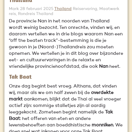
Mark
28 februari 2025
Thailand
Reiservaring, Maatwerk
reis, Rondreis Thailand
De provincie Nan in het noorden van Thailand
wordt weinig bezocht. Ten onrechte, vinden wij, en
daarom vertellen we in drie blogs waarom Nan een
“off the beaten track”-bestemming is die je
gewoon in je (Noord-)Thailandreis zou moeten
opnemen. We vertellen je in dit blog over bijzondere
eet- en cultuurervaringen in de relaxte en
vriendelijke provinciehoofdstad, die ook
Nan
heet.
Tak Baat
Onze dag begint best vroeg. Althans, dat vinden
wij, maar als we om half zeven bij de
overdekte
markt
aankomen, blijkt dat de Thai al veel vroeger
actief zijn: sommige stalletjes zijn al aardig
leeggekocht. Zometeen begint namelijk de
Tak
Baat
: het offeren van eten en andere
levensbehoeften aan boeddhistische
monniken
. We
doen snel wat inkopen voor onze Tak Baat.