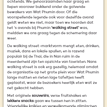
ochtends. We gehoorzaamden haar graag en
liepen voorover bukkend onder de golvende
bewakers van Wat Phumin door. Of die
voorspellende legende ook voor dezelfde avond
geldt weten we niet, maar toen we hoorden dat
het ‘s avonds bij Phumin
‘walking street’
was,
meldden we ons graag tegen de schemering daar
weer.
De walking street
-
marktvorm mengt eten, drinken,
muziek, dans en lokale spullen, en is razend
populair bij de Thai, die in Nan ruim in de
meerderheid zijn ten opzichte van toeristen. Nans
walking street is ook erg gezellig, helemaal omdat
de organisatie op het grote plein voor Wat Phumin
lange matten en rieten lage tafeltjes heeft
geplaatst, waar de bezoekers heerlijk eten wat ze
net gekocht hebben.
Met originele
souvenirs
, verse fruitshakes en
lekkere snacks
gaan we tussen hen in zitten.
Vriendelijke knikjes en verwelkomende glimlachen