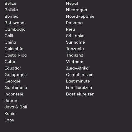
Belize
Nepal
Bolivia
Nicaragua
Borneo
Noord-Spanje
Botswana
Panama
Cambodja
Peru
Chili
Sri Lanka
China
Suriname
Colombia
Tanzania
Costa Rica
Thailand
Cuba
Vietnam
Ecuador
Zuid-Afrika
Galapagos
Combi-reizen
Georgië
Last minute
Guatemala
Familiereizen
Indonesië
Boetiek reizen
Japan
Java & Bali
Kenia
Laos