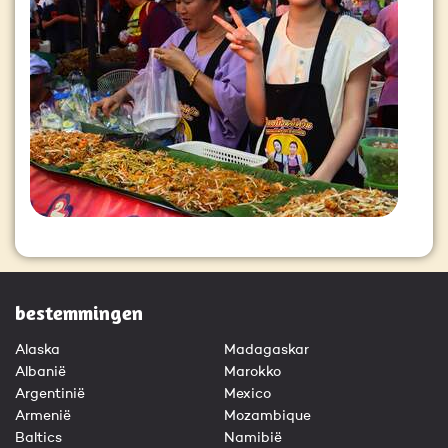
bestemmingen
Alaska
Madagaskar
Albanië
Marokko
Argentinië
Mexico
Armenië
Mozambique
Baltics
Namibië