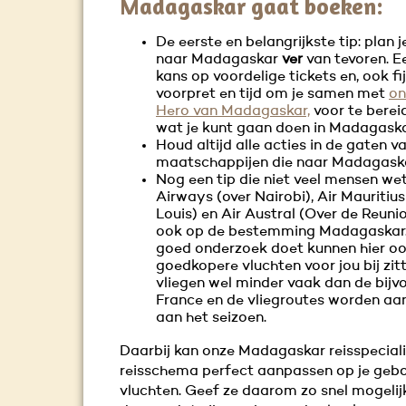
Madagaskar gaat boeken:
De eerste en belangrijkste tip: plan j
naar Madagaskar
ver
van tevoren. E
kans op voordelige tickets en, ook fij
voorpret en tijd om je samen met
on
Hero van Madagaskar,
voor te berei
wat je kunt gaan doen in Madagask
Houd altijd alle acties in de gaten v
maatschappijen die naar Madagaska
Nog een tip die niet veel mensen wet
Airways (over Nairobi), Air Mauritius
Louis) en Air Austral (Over de Reuni
ook op de bestemming Madagaskar. 
goed onderzoek doet kunnen hier o
goedkopere vluchten voor jou bij zitt
vliegen wel minder vaak dan de bijv
France en de vliegroutes worden a
aan het seizoen.
Daarbij kan onze Madagaskar reisspeciali
reisschema perfect aanpassen op je geb
vluchten. Geef ze daarom zo snel mogeli