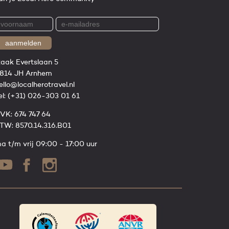
aanmelden
zaak Evertslaan 5
814 JH Arnhem
ello@localherotravel.nl
el:
(+31) 026-303 01 61
VK: 674 747 64
TW: 8570.14.316.B01
a t/m vrij 09:00 - 17:00 uur