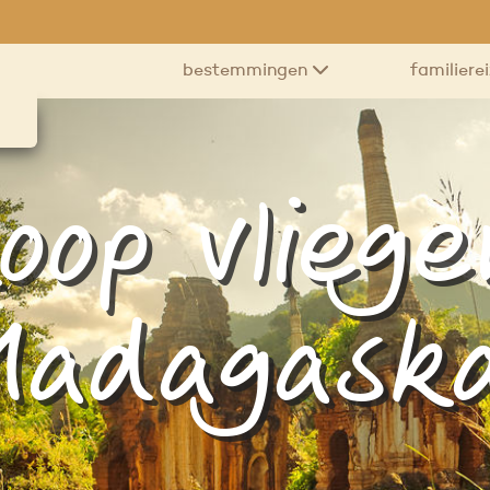
bestemmingen
familiere
oop vliege
adagask