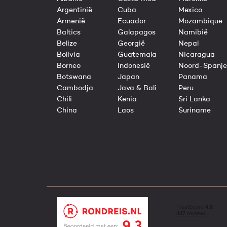
Argentinië
Cuba
Mexico
Armenië
Ecuador
Mozambique
Baltics
Galapagos
Namibië
Belize
Georgië
Nepal
Bolivia
Guatemala
Nicaragua
Borneo
Indonesië
Noord-Spanje
Botswana
Japan
Panama
Cambodja
Java & Bali
Peru
Chili
Kenia
Sri Lanka
China
Laos
Suriname