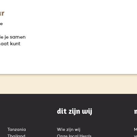
ar
je
ie je samen
maat kunt
dit zijn wij
Tanzania
Wie zijn wij
M
Thailand
Onze local Hero's
v