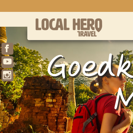
Goedk
M