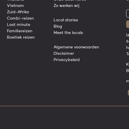
Vietnam
Zo werken wij
Zuid-Afrika
Combi-reizen
Local stories
Last minute
Blog
Familiereizen
Meet the locals
I
Boetiek reizen
6
Algemene voorwaarden
h
Disclaimer
T
Privacybeleid
K
B
m