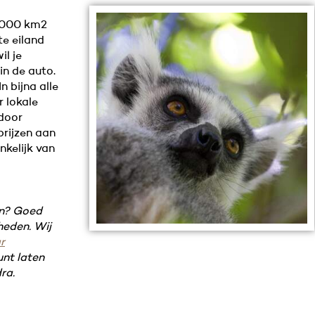
7.000 km2
te eiland
il je
in de auto.
n bijna alle
r lokale
 door
prijzen aan
nkelijk van
en? Goed
heden. Wij
r
nt laten
ra.