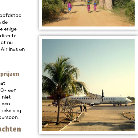
hoofdstad
n de
de enige
directe
dat nu
 Airlines en
tprijzen
het
0,- een
 niet
t een
 rekening
persoon.
uchten