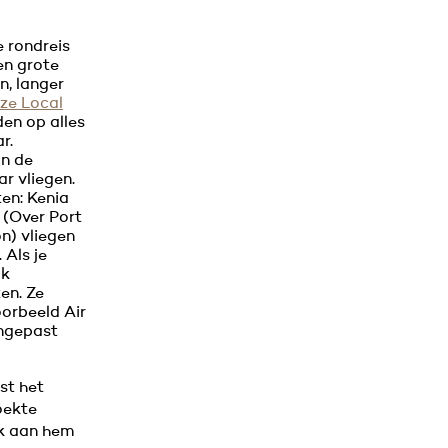
e rondreis
en grote
n, langer
ze Local
den op alles
ar.
an de
r vliegen.
en: Kenia
 (Over Port
on) vliegen
Als je
ok
en. Ze
oorbeeld Air
angepast
st het
oekte
jk aan hem