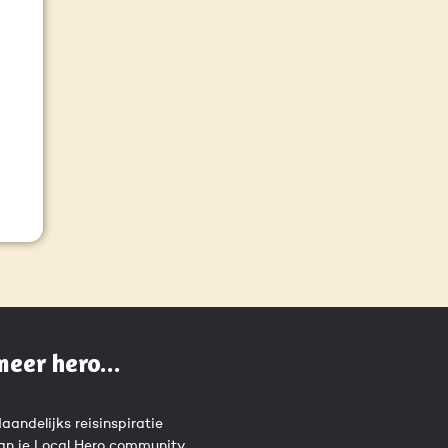
meer hero...
aandelijks reisinspiratie
an je Local Hero community