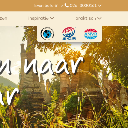
Even bellen? ->
026-3030161
izen
inspiratie
praktisch
n naar
ar