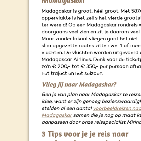
Madagaskar
Madagaskar is groot, héél groot. Met 58
oppervlakte is het zelfs het vierde groots
ter wereld! Op een Madagaskar rondreis w
doorgaans veel zien en zit je daarom veel 
Maar zonder lokaal vliegen gaat het niet. I
slim opgezette routes zitten wel 1 of mee
vluchten. De vluchten worden uitgevoerd
Madagascar Airlines. Denk voor de ticket
zo'n € 200,- tot € 350,- per persoon afha
het traject en het seizoen.
Vlieg jij naar Madagaskar?
Ben je van plan naar Madagaskar te reiz
idee, want er zijn genoeg bezienswaardig
stelden al een aantal
voorbeeldreizen naa
Madagaskar
samen die je nog op maat ku
aanpassen door onze reisspecialist Mirind
3 Tips voor je je reis naar