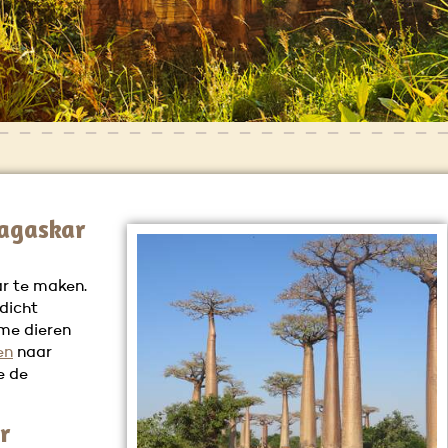
agaskar
r te maken.
 dicht
me dieren
en
naar
e de
r