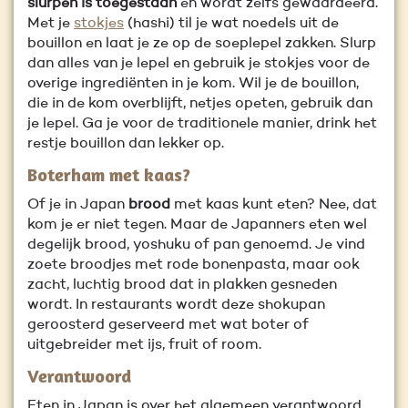
slurpen is toegestaan
én wordt zelfs gewaardeerd.
Met je
stokjes
(hashi) til je wat noedels uit de
bouillon en laat je ze op de soeplepel zakken. Slurp
dan alles van je lepel en gebruik je stokjes voor de
overige ingrediënten in je kom. Wil je de bouillon,
die in de kom overblijft, netjes opeten, gebruik dan
je lepel. Ga je voor de traditionele manier, drink het
restje bouillon dan lekker op.
Boterham met kaas?
Of je in Japan
brood
met kaas kunt eten? Nee, dat
kom je er niet tegen. Maar de Japanners eten wel
degelijk brood, yoshuku of pan genoemd. Je vind
zoete broodjes met rode bonenpasta, maar ook
zacht, luchtig brood dat in plakken gesneden
wordt. In restaurants wordt deze shokupan
geroosterd geserveerd met wat boter of
uitgebreider met ijs, fruit of room.
Verantwoord
Eten in Japan is over het algemeen verantwoord