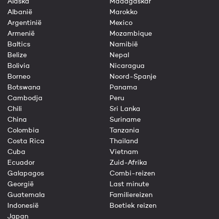
Alaska
Madagaskar
Albanië
Marokko
Argentinië
Mexico
Armenië
Mozambique
Baltics
Namibië
Belize
Nepal
Bolivia
Nicaragua
Borneo
Noord-Spanje
Botswana
Panama
Cambodja
Peru
Chili
Sri Lanka
China
Suriname
Colombia
Tanzania
Costa Rica
Thailand
Cuba
Vietnam
Ecuador
Zuid-Afrika
Galapagos
Combi-reizen
Georgië
Last minute
Guatemala
Familiereizen
Indonesië
Boetiek reizen
Japan