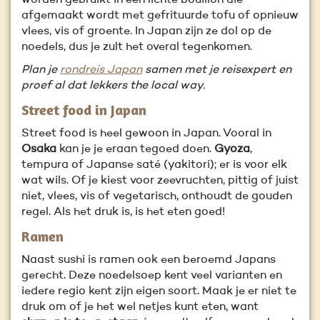
worden gebruikt in een lichte bouillon die
afgemaakt wordt met gefrituurde tofu of opnieuw
vlees, vis of groente. In Japan zijn ze dol op de
noedels, dus je zult het overal tegenkomen.
Plan je
rondreis Japan
samen met je reisexpert en
proef al dat lekkers the local way.
Street food in Japan
Street food is heel gewoon in Japan. Vooral in
Osaka
kan je je eraan tegoed doen.
Gyoza
,
tempura of Japanse saté (yakitori); er is voor elk
wat wils. Of je kiest voor zeevruchten, pittig of juist
niet, vlees, vis of vegetarisch, onthoudt de gouden
regel. Als het druk is, is het eten goed!
Ramen
Naast sushi is ramen ook een beroemd Japans
gerecht. Deze noedelsoep kent veel varianten en
iedere regio kent zijn eigen soort. Maak je er niet te
druk om of je het wel netjes kunt eten, want