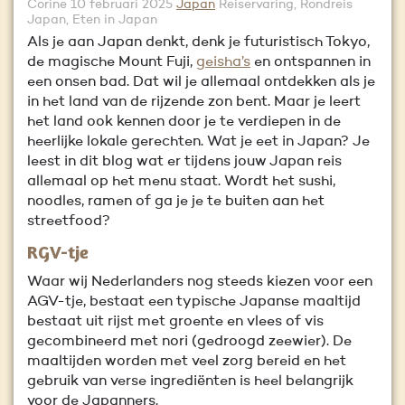
Corine
10 februari 2025
Japan
Reiservaring, Rondreis
Japan, Eten in Japan
Als je aan Japan denkt, denk je futuristisch Tokyo,
de magische Mount Fuji,
geisha’s
en ontspannen in
een onsen bad. Dat wil je allemaal ontdekken als je
in het land van de rijzende zon bent. Maar je leert
het land ook kennen door je te verdiepen in de
heerlijke lokale gerechten. Wat je eet in Japan? Je
leest in dit blog wat er tijdens jouw Japan reis
allemaal op het menu staat. Wordt het sushi,
noodles, ramen of ga je je te buiten aan het
streetfood?
RGV-tje
Waar wij Nederlanders nog steeds kiezen voor een
AGV-tje, bestaat een typische Japanse maaltijd
bestaat uit rijst met groente en vlees of vis
gecombineerd met nori (gedroogd zeewier). De
maaltijden worden met veel zorg bereid en het
gebruik van verse ingrediënten is heel belangrijk
voor de Japanners.