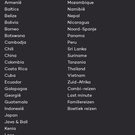
Armenië
Mozambique
Baltics
Namibië
Belize
Nepal
Bolivia
Nicaragua
Borneo
Noord-Spanje
Botswana
Panama
Cambodja
Peru
Chili
Sri Lanka
China
Suriname
Colombia
Tanzania
Costa Rica
Thailand
Cuba
Vietnam
Ecuador
Zuid-Afrika
Galapagos
Combi-reizen
Georgië
Last minute
Guatemala
Familiereizen
Indonesië
Boetiek reizen
Japan
Java & Bali
Kenia