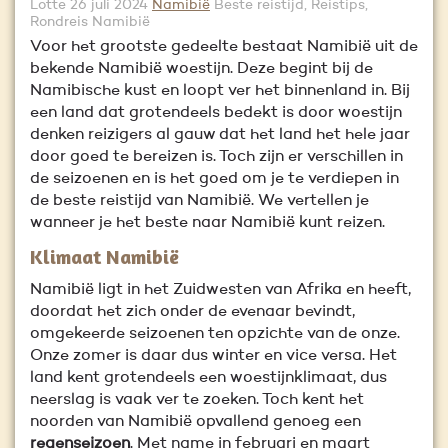
Lotte
26 juli 2024
Namibië
Beste reistijd, Reistips,
Rondreis Namibië
Voor het grootste gedeelte bestaat Namibië uit de
bekende Namibië woestijn. Deze begint bij de
Namibische kust en loopt ver het binnenland in. Bij
een land dat grotendeels bedekt is door woestijn
denken reizigers al gauw dat het land het hele jaar
door goed te bereizen is. Toch zijn er verschillen in
de seizoenen en is het goed om je te verdiepen in
de beste reistijd van Namibië. We vertellen je
wanneer je het beste naar Namibië kunt reizen.
Klimaat Namibië
Namibië ligt in het Zuidwesten van Afrika en heeft,
doordat het zich onder de evenaar bevindt,
omgekeerde seizoenen ten opzichte van de onze.
Onze zomer is daar dus winter en vice versa. Het
land kent grotendeels een woestijnklimaat, dus
neerslag is vaak ver te zoeken. Toch kent het
noorden van Namibië opvallend genoeg een
regenseizoen
. Met name in februari en maart