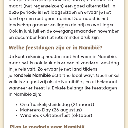
beetje regen geen probleem, dan zijn februari en
maart (het regenseizoen) een goed alternatief. In
deze periode is het laagseizoen en ervaar je het
land op een rustigere manier. Daarnaast is het
landschap groener en liggen de prijzen wat lager.
Ook in juni, juli en de overgangsmaanden november
en december kan het iets minder druk zijn.
Welke feestdagen zijn er in Namibië?
Je kunt rekening houden met het weer in Namibië,
maar het is ook leuk als er een bijzondere feestdag
in je reis valt. Zo ervaar je het land tijdens
je
rondreis Namibië
écht ‘the local way’. Geen enkel
volk is zo gastvrij als de Namibiërs, en al helemaal
wanneer er feest is. Enkele belangrijke feestdagen
in Namibië zijn:
Onafhankelijkheidsdag (21 maart)
Maherero Day (26 augustus)
Windhoek Oktoberfest (oktober)
Plan je rondreis naar Namibië