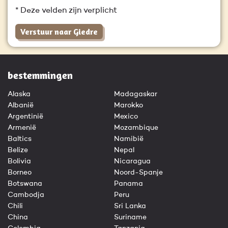
* Deze velden zijn verplicht
Verstuur naar Giedre
bestemmingen
Alaska
Madagaskar
Albanië
Marokko
Argentinië
Mexico
Armenië
Mozambique
Baltics
Namibië
Belize
Nepal
Bolivia
Nicaragua
Borneo
Noord-Spanje
Botswana
Panama
Cambodja
Peru
Chili
Sri Lanka
China
Suriname