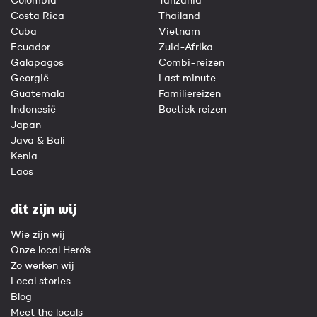
Colombia
Tanzania
Costa Rica
Thailand
Cuba
Vietnam
Ecuador
Zuid-Afrika
Galapagos
Combi-reizen
Georgië
Last minute
Guatemala
Familiereizen
Indonesië
Boetiek reizen
Japan
Java & Bali
Kenia
Laos
dit zijn wij
Wie zijn wij
Onze local Hero's
Zo werken wij
Local stories
Blog
Meet the locals