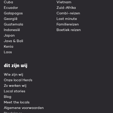
Cuba
Vietnam
Ecuador
Zuid-Afrika
Galapagos
Combi-reizen
Georgië
Last minute
Guatemala
Familiereizen
Indonesië
Boetiek reizen
Japan
Java & Bali
Kenia
Laos
dit zijn wij
Wie zijn wij
Onze local Hero's
Zo werken wij
Local stories
Blog
Meet the locals
Algemene voorwaarden