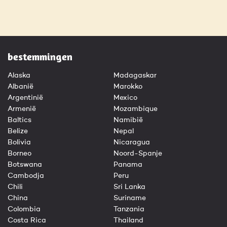
bestemmingen
Alaska
Madagaskar
Albanië
Marokko
Argentinië
Mexico
Armenië
Mozambique
Baltics
Namibië
Belize
Nepal
Bolivia
Nicaragua
Borneo
Noord-Spanje
Botswana
Panama
Cambodja
Peru
Chili
Sri Lanka
China
Suriname
Colombia
Tanzania
Costa Rica
Thailand