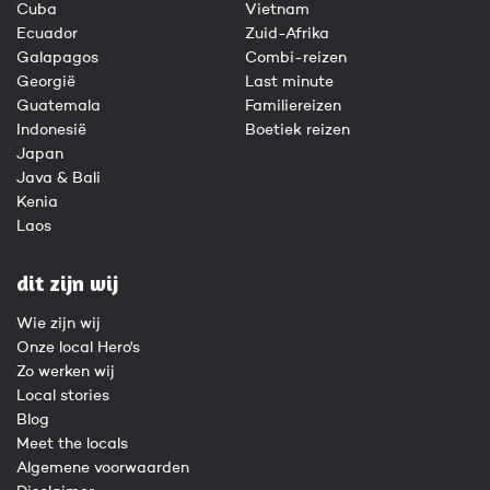
Cuba
Vietnam
Ecuador
Zuid-Afrika
Galapagos
Combi-reizen
Georgië
Last minute
Guatemala
Familiereizen
Indonesië
Boetiek reizen
Japan
Java & Bali
Kenia
Laos
dit zijn wij
Wie zijn wij
Onze local Hero's
Zo werken wij
Local stories
Blog
Meet the locals
Algemene voorwaarden