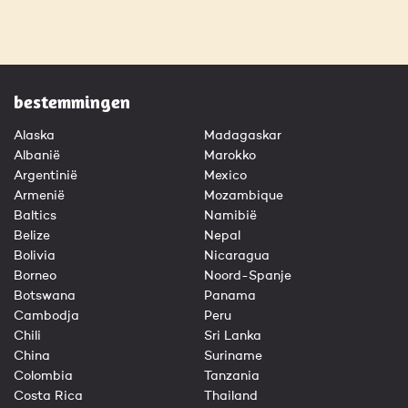
bestemmingen
Alaska
Madagaskar
Albanië
Marokko
Argentinië
Mexico
Armenië
Mozambique
Baltics
Namibië
Belize
Nepal
Bolivia
Nicaragua
Borneo
Noord-Spanje
Botswana
Panama
Cambodja
Peru
Chili
Sri Lanka
China
Suriname
Colombia
Tanzania
Costa Rica
Thailand