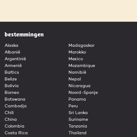
bestemmingen
Alaska
Madagaskar
Albanië
Marokko
Argentinië
Mexico
Armenië
Mozambique
Baltics
Namibië
Belize
Nepal
Bolivia
Nicaragua
Borneo
Noord-Spanje
Botswana
Panama
Cambodja
Peru
Chili
Sri Lanka
China
Suriname
Colombia
Tanzania
Costa Rica
Thailand