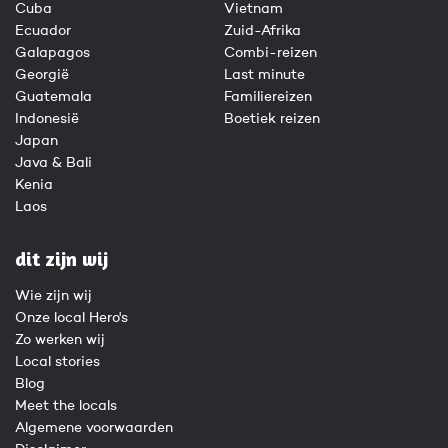
Cuba
Vietnam
Ecuador
Zuid-Afrika
Galapagos
Combi-reizen
Georgië
Last minute
Guatemala
Familiereizen
Indonesië
Boetiek reizen
Japan
Java & Bali
Kenia
Laos
dit zijn wij
Wie zijn wij
Onze local Hero's
Zo werken wij
Local stories
Blog
Meet the locals
Algemene voorwaarden