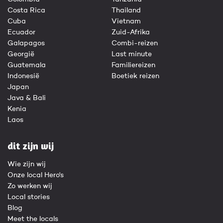
Costa Rica
Thailand
Cuba
Vietnam
Ecuador
Zuid-Afrika
Galapagos
Combi-reizen
Georgië
Last minute
Guatemala
Familiereizen
Indonesië
Boetiek reizen
Japan
Java & Bali
Kenia
Laos
dit zijn wij
Wie zijn wij
Onze local Hero's
Zo werken wij
Local stories
Blog
Meet the locals