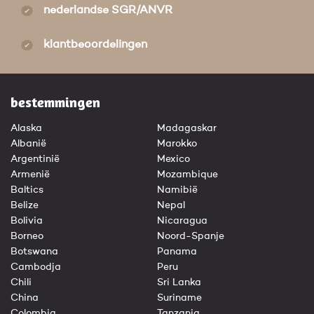
nederlandse SGR/ANVR
klantbeoordelingen
bestemmingen
Alaska
Madagaskar
Albanië
Marokko
Argentinië
Mexico
Armenië
Mozambique
Baltics
Namibië
Belize
Nepal
Bolivia
Nicaragua
Borneo
Noord-Spanje
Botswana
Panama
Cambodja
Peru
Chili
Sri Lanka
China
Suriname
Colombia
Tanzania