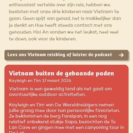
enthousiast vertelde over zijn reis, hebben we
besloten met onze drie kinderen naar Vietnam te
gaan. Geen spijt van gehad, het is makkelijker dan
je denkt en Hue heeft steeds contact met ons
gehouden. Hoi An vonden we het leukst, heel veel
te doen, ook voor de kinderen.
Lees ons Vietnam reisblog of luister de podcast
Vietnam buiten de gebaande paden
Kayleigh en Tim
17 maart 2026
Vietnam is een geweldig land als het gaat om
avontuurlijke outdoor activiteiten.
Kayleigh en Tim van De Wereldreizigers nemen
jullie graag mee door hun persoonlijke favorieten.
Ze beklommen de berg Fansipan, in een nog
relatief onbekend stukje Sapa, bezochten de Tu
Lan Cave en gingen mee met een canyoning tour in