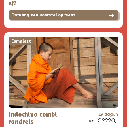
af?
Ontvang een voorstel op maat
Compleet
Indochina combi
19 dagen
rondreis
€2220,-
v.a.