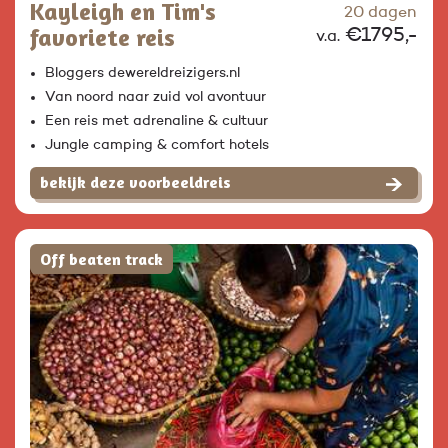
Kayleigh en Tim's
20 dagen
favoriete reis
€1795,-
v.a.
Bloggers dewereldreizigers.nl
Van noord naar zuid vol avontuur
Een reis met adrenaline & cultuur
Jungle camping & comfort hotels
bekijk deze voorbeeldreis
Off beaten track