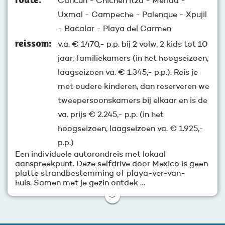
Cancun - Chichén Itzá - Mérida -
Uxmal - Campeche - Palenque - Xpujil
- Bacalar - Playa del Carmen
reissom:
v.a.
€ 1470,-
p.p. bij 2 volw, 2 kids tot 10
jaar, familiekamers (in het hoogseizoen,
laagseizoen va. € 1.345,- p.p.). Reis je
met oudere kinderen, dan reserveren we
tweepersoonskamers bij elkaar en is de
va. prijs € 2.245,- p.p. (in het
hoogseizoen, laagseizoen va. € 1.925,-
p.p.)
Een individuele autorondreis met lokaal
aanspreekpunt. Deze selfdrive door Mexico is geen
platte strandbestemming of playa-ver-van-
huis. Samen met je gezin ontdek …
﹀