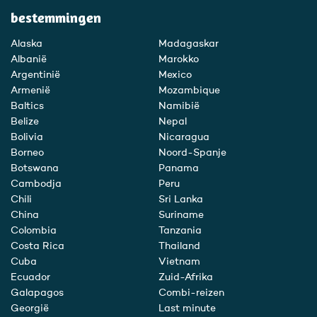
bestemmingen
Alaska
Madagaskar
Albanië
Marokko
Argentinië
Mexico
Armenië
Mozambique
Baltics
Namibië
Belize
Nepal
Bolivia
Nicaragua
Borneo
Noord-Spanje
Botswana
Panama
Cambodja
Peru
Chili
Sri Lanka
China
Suriname
Colombia
Tanzania
Costa Rica
Thailand
Cuba
Vietnam
Ecuador
Zuid-Afrika
Galapagos
Combi-reizen
Georgië
Last minute