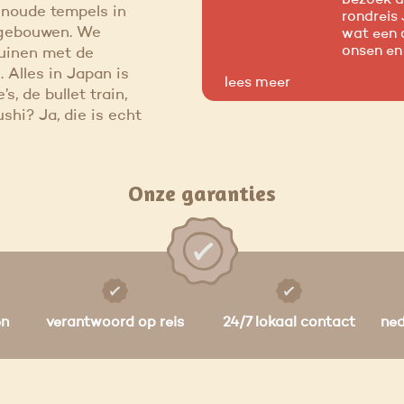
enoude tempels in
rondreis 
 gebouwen. We
wat een o
onsen en
uinen met de
 Alles in Japan is
lees meer
s, de bullet train,
ushi? Ja, die is echt
Onze garanties
en
verantwoord op reis
24/7 lokaal contact
ne