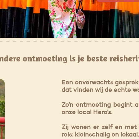
ndere ontmoeting is je beste reisheri
Een onverwachts gesprek o
dat vinden wij de echte w
Zo’n ontmoeting begint al
onze local Hero’s.
Zij wonen er zelf en met 
reis: kleinschalig en lokaa