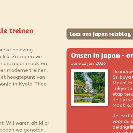
lle treinen
Lees ons Japan reisblog 
ieke beleving.
Onsen in Japan - o
lijk. Zo zagen we
ono’s, maar maakten
Jane
11 juni 2026
er moderne treinen.
De indru
Het hoogtepunt van
Shibuya 
Mount Fu
onie in Kyoto. Thee
Tokyo te 
stap ter
de tijd v
Maak ken
Je leert 
voor de 
 Wij waren altijd al
belangrij
hebben we genoten.
bezoek a