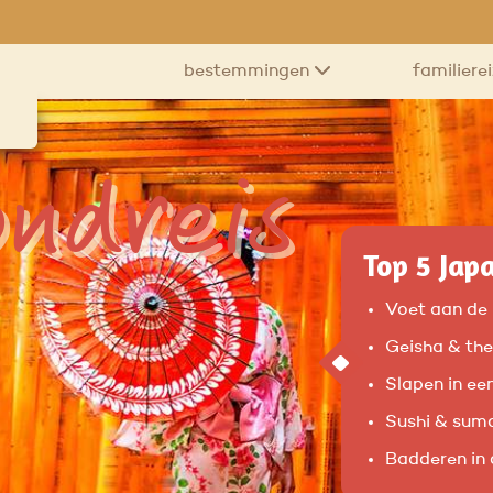
bestemmingen
familiere
ondreis
Top 5 Jap
Voet aan de 
Geisha & the
Slapen in ee
Sushi & sumo
Badderen in