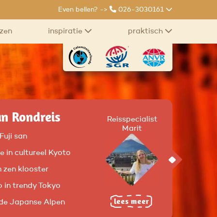
Even bellen? ->
026-3030161
izen
inspiratie
praktisch
an Rondreis
Reisspecialist
Marit
Fuji san
e in cultureel Kyoto
n zen klooster
 in trendy Tokyo
lees meer
 de Japanse Alpen