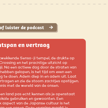
of luister de podcast
ntspan en vertraag
kwekkende Senso-ji tempel, de drukte op
Crossing en het prachtige uitzicht op
ji. Na een actieve dag door de straten van
hebben gelopen, is het tijd om even een
ug te doen. Adem diep in en adem uit. Laat
ertragen en zie de stoom zachtjes opstijgen.
nis met de wereld van de onsen.
een land pas echt kennen als je openstaat
lokale gebruiken en gewoonten. Een
k aspect van de Japanse cultuur is het
an een onsen. Deze ervaring maakt je