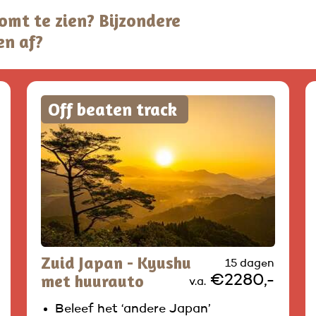
 komt te zien? Bijzondere
en af?
Off beaten track
Zuid Japan - Kyushu
15 dagen
met huurauto
€2280,-
v.a.
Beleef het ‘andere Japan’