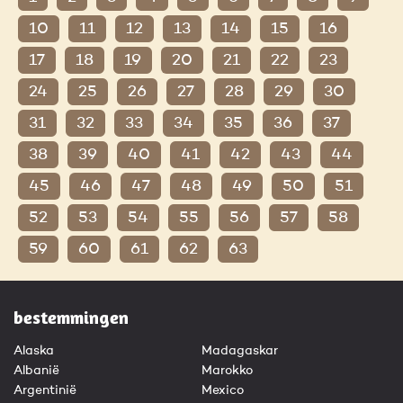
10
11
12
13
14
15
16
17
18
19
20
21
22
23
24
25
26
27
28
29
30
31
32
33
34
35
36
37
38
39
40
41
42
43
44
45
46
47
48
49
50
51
52
53
54
55
56
57
58
59
60
61
62
63
bestemmingen
Alaska
Madagaskar
Albanië
Marokko
Argentinië
Mexico