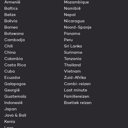
Armenië
Mozambique
Baltics
Namibië
Belize
Nepal
Bolivia
Nicaragua
Borneo
Noord-Spanje
Botswana
Panama
Cambodja
Peru
Chili
Sri Lanka
China
Suriname
Colombia
Tanzania
Costa Rica
Thailand
Cuba
Vietnam
Ecuador
Zuid-Afrika
Galapagos
Combi-reizen
Georgië
Last minute
Guatemala
Familiereizen
Indonesië
Boetiek reizen
Japan
Java & Bali
Kenia