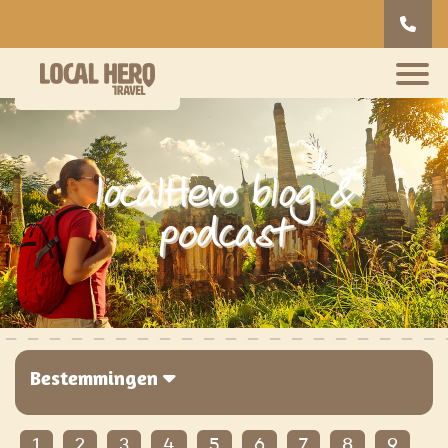
localHero blog &
podcast
Bestemmingen
1
2
3
4
5
6
7
8
9