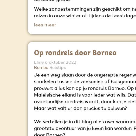
Welke zonbestemmingen zijn geschikt om h
reizen in onze winter of tijdens de feestdag
lees meer
Op rondreis door Borneo
Eline
6 oktober 2022
Borneo
Reistips
Je een weg slaan door de ongerepte regen
snorkelen tussen de zeekoeien of huisgemaak
proeven: alles kan op je rondreis Borneo. Op 
Maleisische eiland is voor ieder wat wils. Da
avontuurlijke rondreis wordt, daar kan je ni
Maar wat valt er dan precies te beleven?
We vertellen je in dit blog alles over waaro
grootste avontuur van je leven kan worden. 
door Borneo?