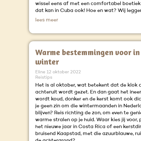
wissel eens af met een comfortabel boetiek
dat kan in Cuba ook! Hoe en wat? Wij leggen
lees meer
Warme bestemmingen voor in
winter
Eline
12 oktober 2022
Reistips
Het is al oktober, wat betekent dat de klo
achteruit wordt gezet. En dan gaat het ineen
wordt koud, donker en de kerst komt ook dic
je geen zin om die wintermaanden in Nederl
blijven? Reis richting de zon, om even te gen
warme stralen op je huid. Waar kies jij voor,
het nieuwe jaar in Costa Rica of een kerstdin
bruisend Kaapstad, met die azuurblauwe, ru
de achtergrond?