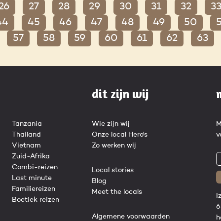
26
27
28
29
30
31
32
3
44
45
46
47
48
49
50
57
58
59
60
61
62
63
dit zijn wij
Tanzania
Wie zijn wij
M
Thailand
Onze local Hero's
v
Vietnam
Zo werken wij
Zuid-Afrika
Combi-reizen
Local stories
Last minute
Blog
Familiereizen
Meet the locals
I
Boetiek reizen
6
Algemene voorwaarden
h