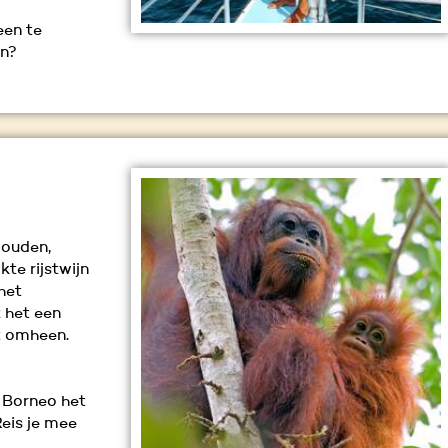
een te
en?
wouden,
te rijstwijn
het
t het een
et omheen.
m Borneo het
Reis je mee