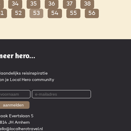
3
34
35
36
37
38
51
52
53
54
55
56
meer hero...
aandelijks reisinspiratie
an je Local Hero community
aanmelden
zaak Evertslaan 5
814 JH Arnhem
ello@localherotravel.nl