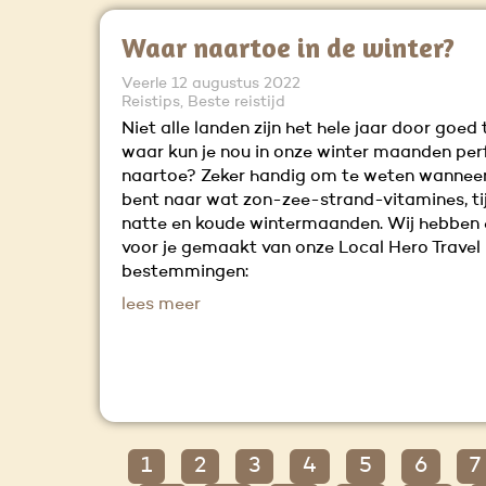
Waar naartoe in de winter?
Veerle
12 augustus 2022
Reistips, Beste reistijd
Niet alle landen zijn het hele jaar door goed 
waar kun je nou in onze winter maanden per
naartoe? Zeker handig om te weten wanneer
bent naar wat zon-zee-strand-vitamines, ti
natte en koude wintermaanden. Wij hebben ee
voor je gemaakt van onze Local Hero Travel
bestemmingen:
lees meer
1
2
3
4
5
6
7