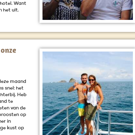
hotel. Want
 het uit.
 onze
k deze maand
s snel: het
hterbij. Heb
and te
ieten van de
 proosten op
er in
ige kust op