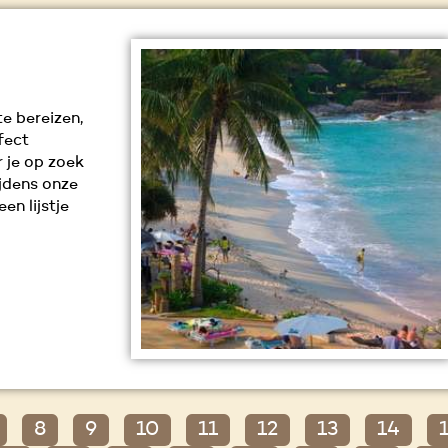
te bereizen,
fect
 je op zoek
jdens onze
n lijstje
8
9
10
11
12
13
14