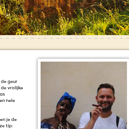
 de geur
 de vrolijke
sas
een hele
en je de
e tip: