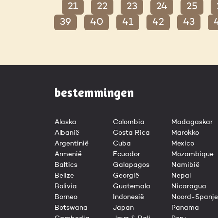
21
22
23
24
25
39
40
41
42
43
bestemmingen
Alaska
Colombia
Madagaskar
Albanië
Costa Rica
Marokko
Argentinië
Cuba
Mexico
Armenië
Ecuador
Mozambique
Baltics
Galapagos
Namibië
Belize
Georgië
Nepal
Bolivia
Guatemala
Nicaragua
Borneo
Indonesië
Noord-Spanje
Botswana
Japan
Panama