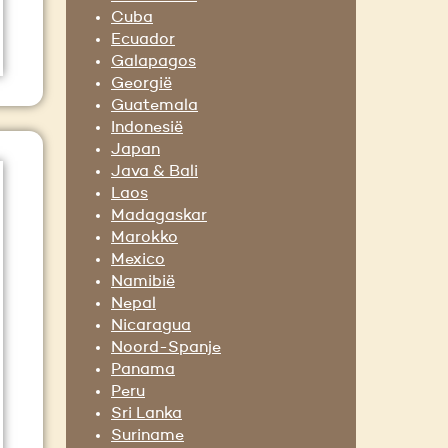
Cuba
Ecuador
Galapagos
Georgië
Guatemala
Indonesië
Japan
Java & Bali
Laos
Madagaskar
Marokko
Mexico
Namibië
Nepal
Nicaragua
Noord-Spanje
Panama
Peru
Sri Lanka
Suriname