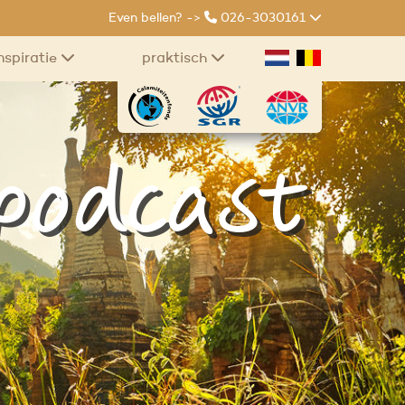
Even bellen? ->
026-3030161
nspiratie
praktisch
 podcast