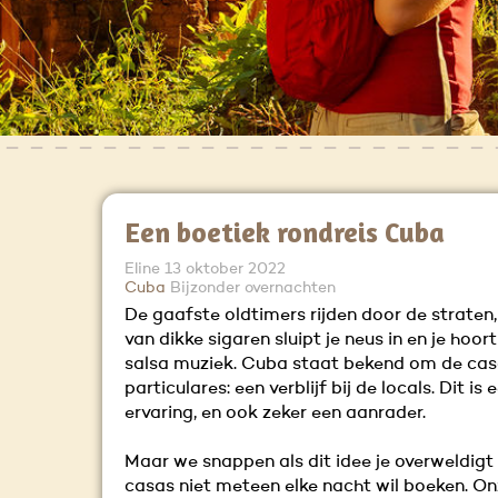
Een boetiek rondreis Cuba
Eline
13 oktober 2022
Cuba
Bijzonder overnachten
De gaafste oldtimers rijden door de straten,
van dikke sigaren sluipt je neus in en je hoort
salsa muziek. Cuba staat bekend om de ca
particulares: een verblijf bij de locals. Dit is 
ervaring, en ook zeker een aanrader.
Maar we snappen als dit idee je overweldigt 
casas niet meteen elke nacht wil boeken. Onz