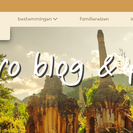
bestemmingen
familiereizen
i
ro blog &