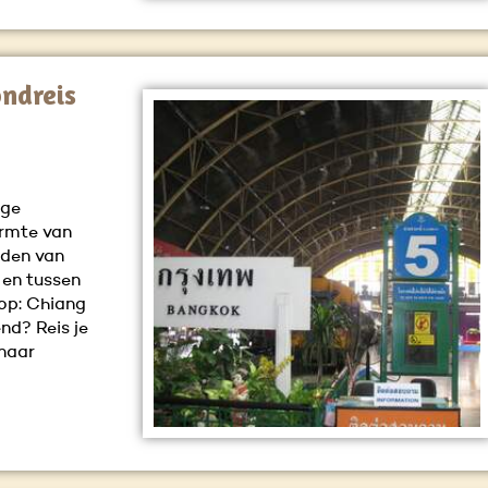
ondreis
ige
armte van
rden van
 en tussen
top: Chiang
nd? Reis je
naar