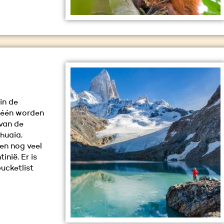
in de
 één worden
 van de
huaia.
 en nog veel
inië. Er is
bucketlist