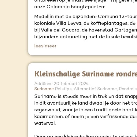
ontbreken op je must see lijstje? Wij geven j
onze Colombia hoogtepunten:
Medellín met de bijzondere Comuna 13-tour,
koloniale Villa Leyva, de koffieplantages, 
bij Valle del Cocora, de havenstad Cartage
bijzondere ontmoeting met de lokale bevolki
lees meer
Kleinschalige Suriname rondre
Adriënne
20 februari 2024
Suriname
Reistips, Alternatief Suriname, Rondrei
Suriname is steeds meer in trek en dat snapp
In dit avontuurlijke land dwaal je door het t
regenwoud, vaar je in een traditionele boot 
kaaimannen, of neem je een verfrissende du
waterval.