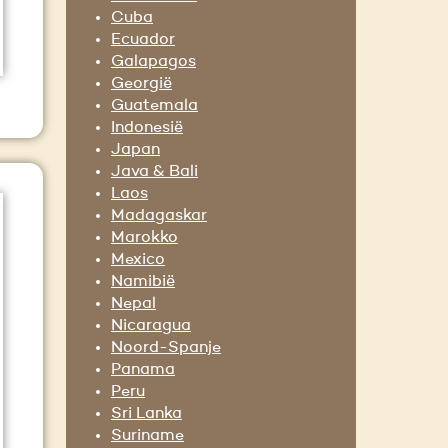
Cuba
Ecuador
Galapagos
Georgië
Guatemala
Indonesië
Japan
Java & Bali
Laos
Madagaskar
Marokko
Mexico
Namibië
Nepal
Nicaragua
Noord-Spanje
Panama
Peru
Sri Lanka
Suriname