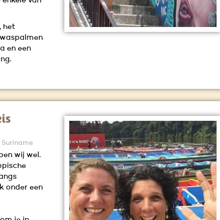
e enkele van
 het
de waspalmen
na en een
ng.
is
s Suriname
en wij wel.
ropische
langs
ik onder een