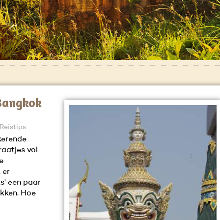
 Bangkok
 Reistips
kerende
raatjes vol
e
 er
s' een paar
ekken. Hoe