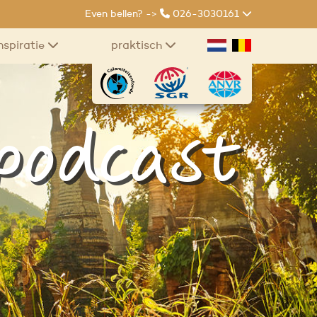
Even bellen? ->
026-3030161
nspiratie
praktisch
 podcast