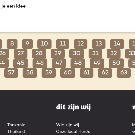
 je een idee
8
9
10
11
12
13
14
26
27
28
29
30
31
32
3
44
45
46
47
48
49
50
57
58
59
60
61
62
63
dit zijn wij
Tanzania
Wie zijn wij
M
Thailand
Onze local Hero's
v