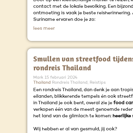
Door op een kleinschalige manier te reizen, k
contact met de lokale bevolking. Een bijzon
ontmoeting is vaak je beste reisherinnering.
Suriname ervaren doe je zo:
lees meer
Smullen van streetfood tijdens
rondreis Thailand
Mark
15 februari 2024
Thailand
Rondreis Thailand, Reistips
Een rondreis Thailand, dan denk je aan tropi
eilanden, blikkerende tempels én ook stree
in Thailand je ook bent, overal zie je
food car
verkopen één van de meest genoemde rede
het land van de glimlach te komen:
heerlijke
Wij hebben er al van gesmuld, jij ook?