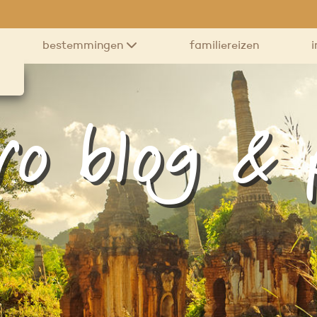
bestemmingen
familiereizen
i
ro blog &