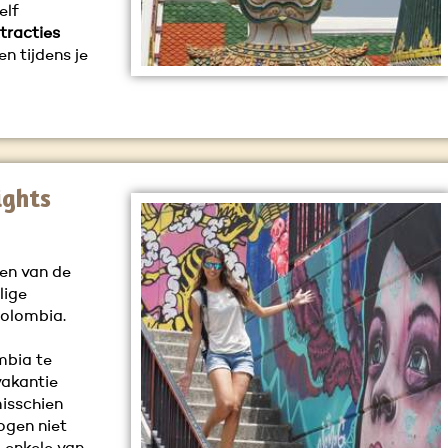
elf
tracties
n tijdens je
ights
gen van de
lige
 Colombia.
mbia te
vakantie
misschien
ogen niet