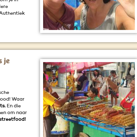
om je in
dere
 Authentiek
 je
sche
tfood! Waar
ts.
En die
nen om naar
 streetfood!