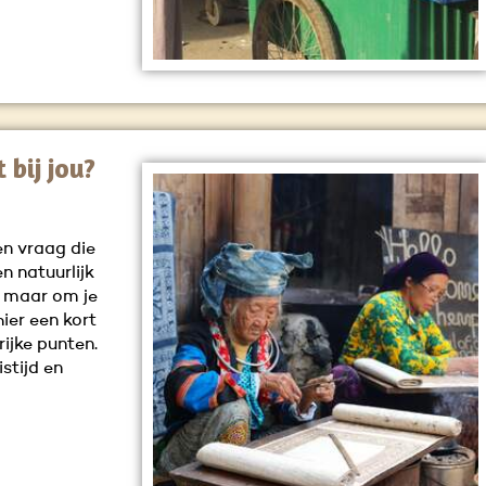
bij jou?
en vraag die
n natuurlijk
, maar om je
ier een kort
rijke punten.
istijd en