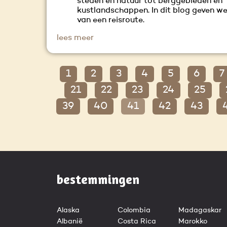
steden en natuur tot berggebieden en
kustlandschappen. In dit blog geven we
van een reisroute.
lees meer
1
2
3
4
5
6
7
21
22
23
24
25
39
40
41
42
43
bestemmingen
Alaska
Colombia
Madagaskar
Albanië
Costa Rica
Marokko