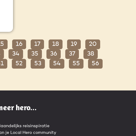
15
16
17
18
19
20
3
34
35
36
37
38
51
52
53
54
55
56
meer hero...
aandelijks reisinspiratie
an je Local Hero community