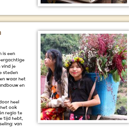
m
 is een
bergachtige
 vind je
ge steden
eden waar het
landbouw en
 door heel
 het ook
én regio te
 tijd hebt,
eling: van