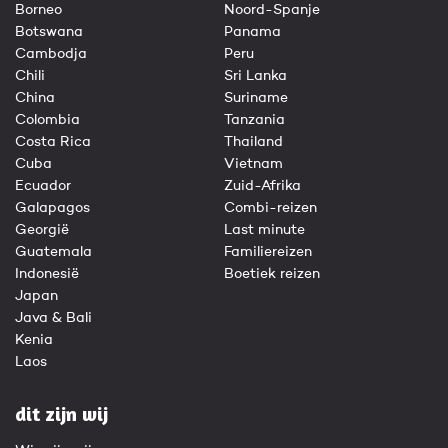
Borneo
Noord-Spanje
Botswana
Panama
Cambodja
Peru
Chili
Sri Lanka
China
Suriname
Colombia
Tanzania
Costa Rica
Thailand
Cuba
Vietnam
Ecuador
Zuid-Afrika
Galapagos
Combi-reizen
Georgië
Last minute
Guatemala
Familiereizen
Indonesië
Boetiek reizen
Japan
Java & Bali
Kenia
Laos
dit zijn wij