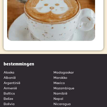
bestemmingen
Alaska
Madagaskar
Albanië
Marokko
Argentinië
Mexico
Armenië
Mozambique
Baltics
Namibië
Belize
Nepal
Bolivia
Nicaragua