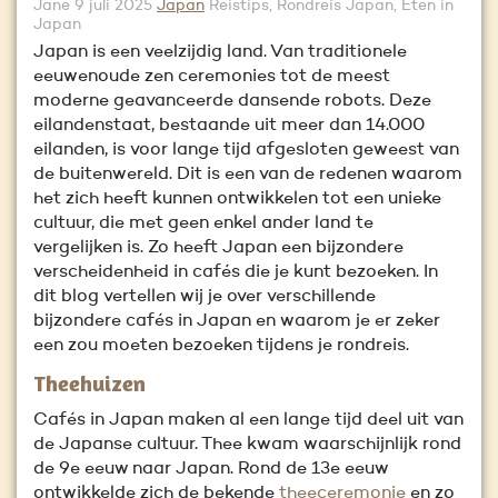
Jane
9 juli 2025
Japan
Reistips, Rondreis Japan, Eten in
Japan
Japan is een veelzijdig land. Van traditionele
eeuwenoude zen ceremonies tot de meest
moderne geavanceerde dansende robots. Deze
eilandenstaat, bestaande uit meer dan 14.000
eilanden, is voor lange tijd afgesloten geweest van
de buitenwereld. Dit is een van de redenen waarom
het zich heeft kunnen ontwikkelen tot een unieke
cultuur, die met geen enkel ander land te
vergelijken is. Zo heeft Japan een bijzondere
verscheidenheid in cafés die je kunt bezoeken. In
dit blog vertellen wij je over verschillende
bijzondere cafés in Japan en waarom je er zeker
een zou moeten bezoeken tijdens je rondreis.
Theehuizen
Cafés in Japan maken al een lange tijd deel uit van
de Japanse cultuur. Thee kwam waarschijnlijk rond
de 9e eeuw naar Japan. Rond de 13e eeuw
ontwikkelde zich de bekende
theeceremonie
en zo