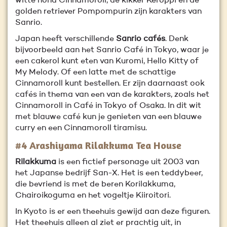
witte hond Cinnamoroll, de kikker Keroppi en de
golden retriever Pompompurin zijn karakters van
Sanrio.
Japan heeft verschillende
Sanrio cafés
. Denk
bijvoorbeeld aan het Sanrio Café in Tokyo, waar je
een cakerol kunt eten van Kuromi, Hello Kitty of
My Melody. Of een latte met de schattige
Cinnamoroll kunt bestellen. Er zijn daarnaast ook
cafés in thema van een van de karakters, zoals het
Cinnamoroll in Café in Tokyo of Osaka. In dit wit
met blauwe café kun je genieten van een blauwe
curry en een Cinnamoroll tiramisu.
#4 Arashiyama Rilakkuma Tea House
Rilakkuma
is een fictief personage uit 2003 van
het Japanse bedrijf San-X. Het is een teddybeer,
die bevriend is met de beren Korilakkuma,
Chairoikoguma en het vogeltje Kiiroitori.
In Kyoto is er een theehuis gewijd aan deze figuren.
Het theehuis alleen al ziet er prachtig uit, in